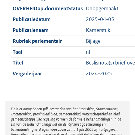
t
b
OVERHEIDop.documentStatus
Onopgemaakt
Publicatiedatum
2025-04-03
Publicatienaam
Kamerstuk
Rubriek parlementair
Bijlage
Taal
nl
Titel
Beslisnota(s) brief ov
Vergaderjaar
2024-2025
Disclaimer
De hier aangeboden pdf-bestanden van het Staatsblad, Staatscourant,
Tractatenblad, provinciaal blad, gemeenteblad, waterschapsblad en blad
gemeenschappelijke regeling vormen de formele bekendmakingen in de
zin van de Bekendmakingswet en de Rijkswet goedkeuring en
bekendmaking verdragen voor zover ze na 1 juli 2009 zijn uitgegeven.
Voor pdf-publicaties van vóór deze datum geldt dat alleen de in papieren