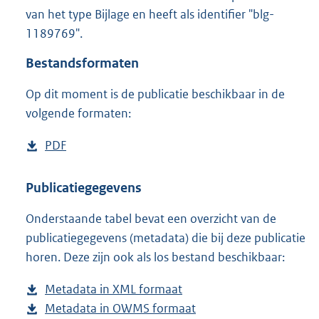
1
van het type Bijlage en heeft als identifier "blg-
2
1189769".
0
K
Bestandsformaten
b
Op dit moment is de publicatie beschikbaar in de
volgende formaten:
D
PDF
b
o
e
w
s
Publicatiegegevens
n
t
Onderstaande tabel bevat een overzicht van de
l
a
publicatiegegevens (metadata) die bij deze publicatie
o
n
horen. Deze zijn ook als los bestand beschikbaar:
a
d
d
s
Metadata in XML formaat
b
p
g
Metadata in OWMS formaat
e
b
u
r