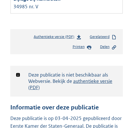
34985 nr. V
Authentieke versie (PDF)
b
Gerelateerd
e
Printen
Delen
s
t
a
n
d
Notificatie:
Deze publicatie is niet beschikbaar als
s
Webversie. Bekijk de
authentieke versie
g
(PDF)
r
o
o
Informatie over deze publicatie
t
t
Deze publicatie is op 03-04-2025 gepubliceerd door
e
Eerste Kamer der Staten-Generaal. De publicatie is
: