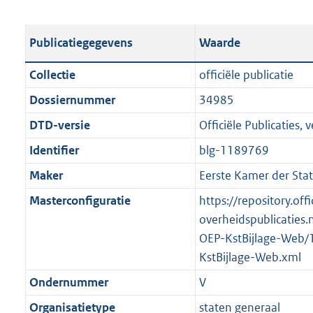
s
e
b
o
t
s
l
o
Publicatiegegevens
Waarde
a
t
i
t
n
a
c
t
Collectie
officiële publicatie
d
n
a
e
Dossiernummer
34985
s
d
t
:
g
s
DTD-versie
Officiële Publicaties, v
i
1
r
g
e
2
Identifier
blg-1189769
o
r
i
0
Maker
Eerste Kamer der Sta
o
o
n
K
t
o
Masterconfiguratie
https://repository.offi
f
b
t
t
overheidspublicaties.
o
e
t
OEP-KstBijlage-Web/
r
:
e
KstBijlage-Web.xml
m
1
:
a
Ondernummer
V
K
1
a
Organisatietype
staten generaal
b
K