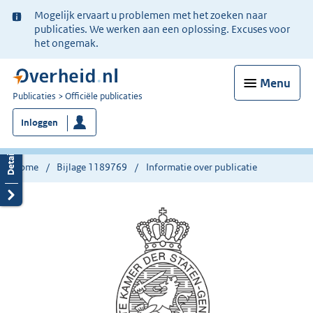
Ter
Mogelijk ervaart u problemen met het zoeken naar
informatie:
publicaties. We werken aan een oplossing. Excuses voor
het ongemak.
Menu
U
Publicaties
Officiële publicaties
bent
Inloggen
nu
hier:
Home
Bijlage 1189769
Informatie over publicatie