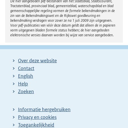
Disclaimer
De hier aangeboden pdf-bestanden van het Staatsblad, Staatscourant,
Tractatenblad, provinciaal blad, gemeenteblad, waterschapsblad en blad
gemeenschappelijke regeling vormen de formele bekendmakingen in de
zin van de Bekendmakingswet en de Rijkswet goedkeuring en
bekendmaking verdragen voor zover ze na 1 juli 2009 zijn uitgegeven.
Voor pdf-publicaties van vóór deze datum geldt dat alleen de in papieren
vorm uitgegeven bladen formele status hebben; de hier aangeboden
elektronische versies daarvan worden bij wijze van service aangeboden.
Over deze website
Contact
English
Help
Zoeken
Informatie hergebruiken
Privacy en cookies
Toegankelijkheid