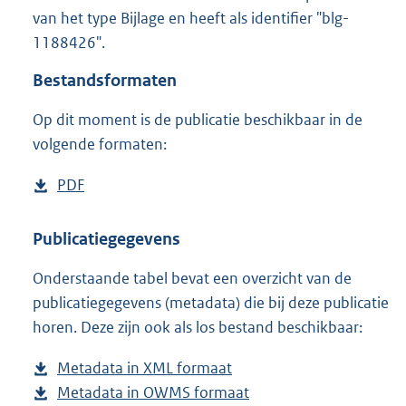
2
van het type Bijlage en heeft als identifier "blg-
0
1188426".
7
K
Bestandsformaten
b
Op dit moment is de publicatie beschikbaar in de
volgende formaten:
D
PDF
b
o
e
w
s
Publicatiegegevens
n
t
Onderstaande tabel bevat een overzicht van de
l
a
publicatiegegevens (metadata) die bij deze publicatie
o
n
horen. Deze zijn ook als los bestand beschikbaar:
a
d
d
s
Metadata in XML formaat
b
p
g
Metadata in OWMS formaat
e
b
u
r