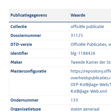
s
e
b
o
t
s
l
o
Publicatiegegevens
Waarde
a
t
i
t
n
a
c
t
Collectie
officiële publicatie
d
n
a
e
Dossiernummer
31125
s
d
t
:
g
s
DTD-versie
Officiële Publicaties, v
i
2
r
g
e
0
Identifier
blg-1188426
o
r
i
7
Maker
Tweede Kamer der St
o
o
n
K
t
o
Masterconfiguratie
https://repository.offi
f
b
t
t
overheidspublicaties.
o
e
t
OEP-KstBijlage-Web/
r
:
e
KstBijlage-Web.xml
m
2
:
a
Ondernummer
133
K
2
a
Organisatietype
staten generaal
b
K