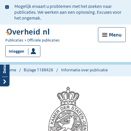
Ter
Mogelijk ervaart u problemen met het zoeken naar
informatie:
publicaties. We werken aan een oplossing. Excuses voor
het ongemak.
Menu
U
Publicaties
Officiële publicaties
bent
Inloggen
nu
hier:
Home
Bijlage 1188426
Informatie over publicatie