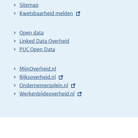
Sitemap
E
Kwetsbaarheid melden
x
t
Open data
e
Linked Data Overheid
r
PUC Open Data
n
e
MijnOverheid.nl
l
E
Rijksoverheid.nl
i
x
E
Ondernemersplein.nl
n
t
x
E
Werkenbijdeoverheid.nl
k
e
t
x
:
r
e
t
n
r
e
e
n
r
l
e
n