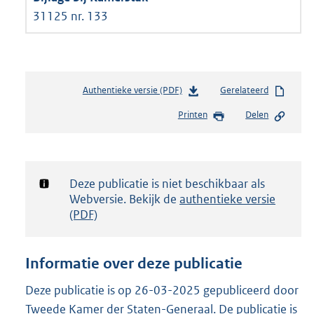
31125 nr. 133
Authentieke versie (PDF)
b
Gerelateerd
e
Printen
Delen
s
t
a
n
d
Notificatie:
Deze publicatie is niet beschikbaar als
s
Webversie. Bekijk de
authentieke versie
g
(PDF)
r
o
o
Informatie over deze publicatie
t
t
Deze publicatie is op 26-03-2025 gepubliceerd door
e
Tweede Kamer der Staten-Generaal. De publicatie is
: