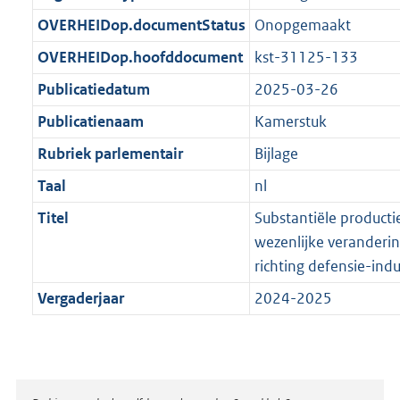
t
b
OVERHEIDop.documentStatus
Onopgemaakt
OVERHEIDop.hoofddocument
kst-31125-133
Publicatiedatum
2025-03-26
Publicatienaam
Kamerstuk
Rubriek parlementair
Bijlage
Taal
nl
Titel
Substantiële producti
wezenlijke veranderin
richting defensie-indu
Vergaderjaar
2024-2025