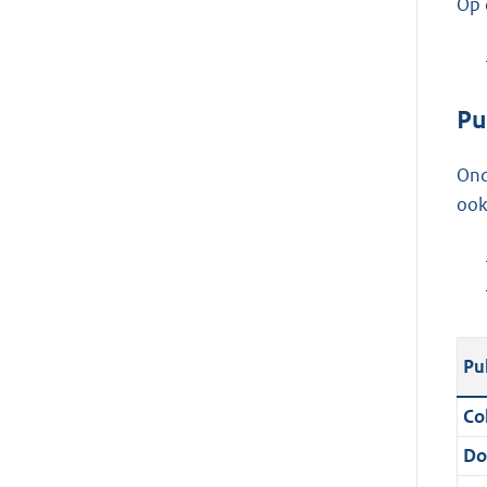
Op 
Pu
Ond
ook
Pu
Col
Do