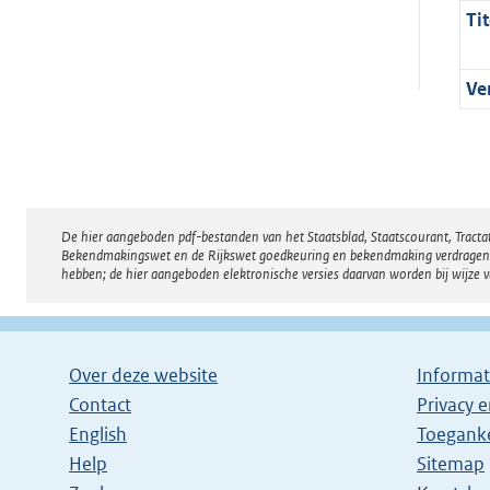
Tit
Ve
De hier aangeboden pdf-bestanden van het Staatsblad, Staatscourant, Tract
Disclaimer
Bekendmakingswet en de Rijkswet goedkeuring en bekendmaking verdragen voor
hebben; de hier aangeboden elektronische versies daarvan worden bij wijze 
Over deze website
Informat
Contact
Privacy 
English
Toeganke
Help
Sitemap