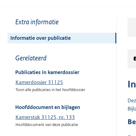
Toon
Extra informatie
meer
van:
Informatie over publicatie
Toon
Gerelateerd
meer
van:
Publicaties in kamerdossier
I
Kamerdossier 31125
Toon alle publicaties in het hoofddossier
Dez
Hoofddocument en bijlagen
Bij
Kamerstuk 31125, nr. 133
Be
Hoofddocument van deze publicatie