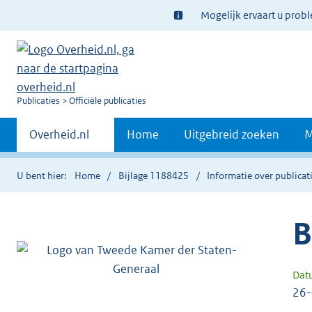
Ter
Mogelijk ervaart u prob
informatie:
U
Publicaties
Officiële publicaties
bent
Primaire
nu
Andere
Overheid.nl
Home
Uitgebreid zoeken
M
hier:
sites
navigatie
binnen
U bent hier:
Home
Bijlage 1188425
Informatie over publicat
B
Dat
26-