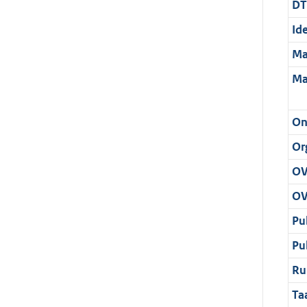
DT
Ide
Ma
Ma
On
Or
OV
OV
Pu
Pu
Ru
Ta