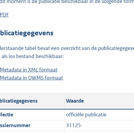
dit moment is de publicatie beschikbaar in de volgende for
e
:
D
PDF
b
1
o
e
6
w
s
blicatiegegevens
6
n
t
K
l
a
erstaande tabel bevat een overzicht van de publicatiegegeven
b
o
n
 als los bestand beschikbaar:
a
d
Metadata in XML formaat
b
d
s
Metadata in OWMS formaat
e
b
p
g
s
e
u
r
t
s
b
o
blicatiegegevens
Waarde
a
t
l
o
n
a
i
t
lectie
officiële publicatie
d
n
c
t
ssiernummer
31125
s
d
a
e