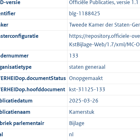
g
s
t
:
D-versie
Officiële Publicaties, versie 1.1
r
g
i
1
ntifier
blg-1188425
o
r
e
6
ker
Tweede Kamer der Staten-Gen
o
o
i
6
t
o
n
K
sterconfiguratie
https://repository.officiele-o
t
t
f
b
KstBijlage-Web/1.7/xml/MC-O
e
t
o
dernummer
133
:
e
r
ganisatietype
staten generaal
2
:
m
K
2
a
ERHEIDop.documentStatus
Onopgemaakt
b
K
a
ERHEIDop.hoofddocument
kst-31125-133
b
t
blicatiedatum
2025-03-26
blicatienaam
Kamerstuk
briek parlementair
Bijlage
al
nl