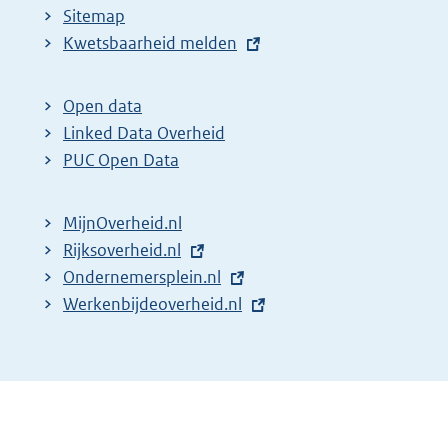
Sitemap
E
Kwetsbaarheid melden
x
t
Open data
e
Linked Data Overheid
r
PUC Open Data
n
e
MijnOverheid.nl
l
E
Rijksoverheid.nl
i
x
E
Ondernemersplein.nl
n
t
x
E
Werkenbijdeoverheid.nl
k
e
t
x
:
r
e
t
n
r
e
e
n
r
l
e
n