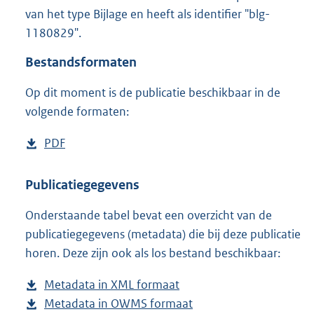
1
van het type Bijlage en heeft als identifier "blg-
2
1180829".
0
K
Bestandsformaten
b
Op dit moment is de publicatie beschikbaar in de
volgende formaten:
D
PDF
b
o
e
w
s
Publicatiegegevens
n
t
Onderstaande tabel bevat een overzicht van de
l
a
publicatiegegevens (metadata) die bij deze publicatie
o
n
horen. Deze zijn ook als los bestand beschikbaar:
a
d
d
s
Metadata in XML formaat
b
p
g
Metadata in OWMS formaat
e
b
u
r