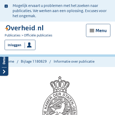
Ter
Mogelijk ervaart u problemen met het zoeken naar
informatie:
publicaties. We werken aan een oplossing. Excuses voor
het ongemak.
Menu
U
Publicaties
Officiële publicaties
bent
Inloggen
nu
hier:
Home
Bijlage 1180829
Informatie over publicatie