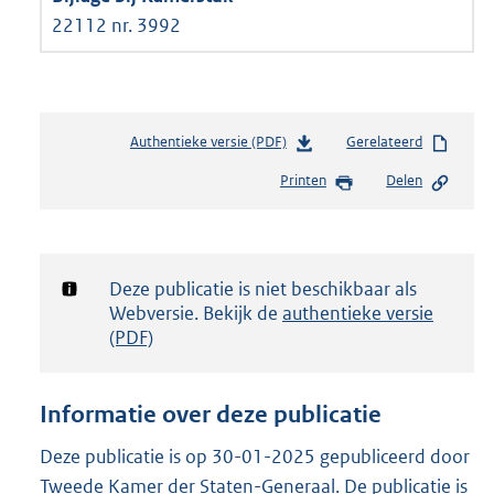
22112 nr. 3992
Authentieke versie (PDF)
b
Gerelateerd
e
Printen
Delen
s
t
a
n
d
Notificatie:
Deze publicatie is niet beschikbaar als
s
Webversie. Bekijk de
authentieke versie
g
(PDF)
r
o
o
Informatie over deze publicatie
t
t
Deze publicatie is op 30-01-2025 gepubliceerd door
e
Tweede Kamer der Staten-Generaal. De publicatie is
: