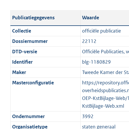
s
e
b
o
t
s
l
o
Publicatiegegevens
Waarde
a
t
i
t
n
a
c
t
Collectie
officiële publicatie
d
n
a
e
Dossiernummer
22112
s
d
t
:
g
s
DTD-versie
Officiële Publicaties, v
i
1
r
g
e
2
Identifier
blg-1180829
o
r
i
0
Maker
Tweede Kamer der St
o
o
n
K
t
o
Masterconfiguratie
https://repository.offi
f
b
t
t
overheidspublicaties.
o
e
t
OEP-KstBijlage-Web/
r
:
e
KstBijlage-Web.xml
m
2
:
a
Ondernummer
3992
K
2
a
Organisatietype
staten generaal
b
K