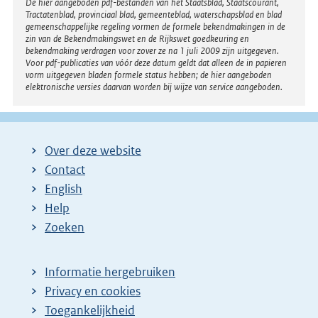
Disclaimer
De hier aangeboden pdf-bestanden van het Staatsblad, Staatscourant,
Tractatenblad, provinciaal blad, gemeenteblad, waterschapsblad en blad
gemeenschappelijke regeling vormen de formele bekendmakingen in de
zin van de Bekendmakingswet en de Rijkswet goedkeuring en
bekendmaking verdragen voor zover ze na 1 juli 2009 zijn uitgegeven.
Voor pdf-publicaties van vóór deze datum geldt dat alleen de in papieren
vorm uitgegeven bladen formele status hebben; de hier aangeboden
elektronische versies daarvan worden bij wijze van service aangeboden.
Over deze website
Contact
English
Help
Zoeken
Informatie hergebruiken
Privacy en cookies
Toegankelijkheid