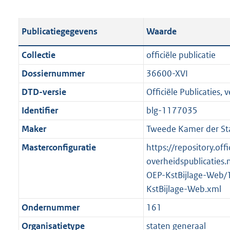
s
e
b
o
t
s
l
o
Publicatiegegevens
Waarde
a
t
i
t
n
a
c
t
Collectie
officiële publicatie
d
n
a
e
Dossiernummer
36600-XVI
s
d
t
:
g
s
DTD-versie
Officiële Publicaties, v
i
8
r
g
e
9
Identifier
blg-1177035
o
r
i
7
Maker
Tweede Kamer der St
o
o
n
K
t
o
Masterconfiguratie
https://repository.offi
f
b
t
t
overheidspublicaties.
o
e
t
OEP-KstBijlage-Web/
r
:
e
KstBijlage-Web.xml
m
1
:
a
Ondernummer
161
K
2
a
Organisatietype
staten generaal
b
K