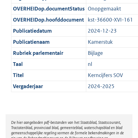
t
b
OVERHEIDop.documentStatus
Onopgemaakt
OVERHEIDop.hoofddocument
kst-36600-XVI-161
Publicatiedatum
2024-12-23
Publicatienaam
Kamerstuk
Rubriek parlementair
Bijlage
Taal
nl
Titel
Kerncijfers SOV
Vergaderjaar
2024-2025
Disclaimer
De hier aangeboden pdf-bestanden van het Staatsblad, Staatscourant,
Tractatenblad, provinciaal blad, gemeenteblad, waterschapsblad en blad
gemeenschappelijke regeling vormen de formele bekendmakingen in de