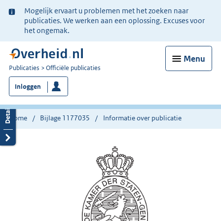
Ter
Mogelijk ervaart u problemen met het zoeken naar
informatie:
publicaties. We werken aan een oplossing. Excuses voor
het ongemak.
Menu
U
Publicaties
Officiële publicaties
bent
Inloggen
nu
hier:
Home
Bijlage 1177035
Informatie over publicatie