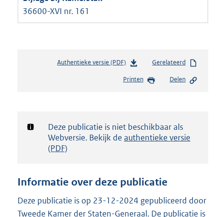
36600-XVI nr. 161
Authentieke versie (PDF)
b
Gerelateerd
e
Printen
Delen
s
t
a
n
d
Notificatie:
Deze publicatie is niet beschikbaar als
s
Webversie. Bekijk de
authentieke versie
g
(PDF)
r
o
o
Informatie over deze publicatie
t
t
Deze publicatie is op 23-12-2024 gepubliceerd door
e
Tweede Kamer der Staten-Generaal. De publicatie is
: