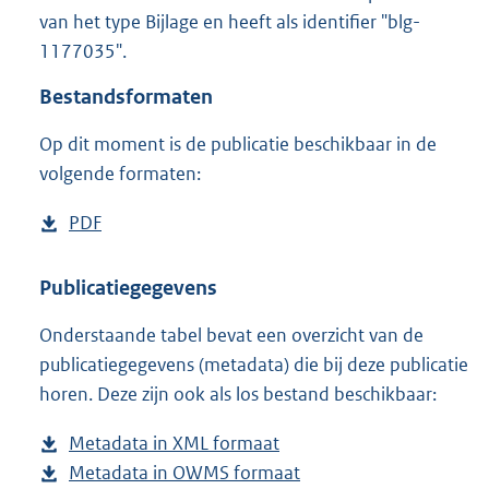
8
van het type Bijlage en heeft als identifier "blg-
9
1177035".
7
K
Bestandsformaten
b
Op dit moment is de publicatie beschikbaar in de
volgende formaten:
D
PDF
b
o
e
w
s
Publicatiegegevens
n
t
Onderstaande tabel bevat een overzicht van de
l
a
publicatiegegevens (metadata) die bij deze publicatie
o
n
horen. Deze zijn ook als los bestand beschikbaar:
a
d
d
s
Metadata in XML formaat
b
p
g
Metadata in OWMS formaat
e
b
u
r