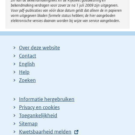
zin van de Bekendmakingswet en de Rijkswet goedkeuring en
bekendmaking verdragen voor zover ze na 1 juli 2009 zijn uitgegeven.
Voor pdf-publicaties van vóór deze datum geldt dat alleen de in papieren
vorm uitgegeven bladen formele status hebben; de hier aangeboden
elektronische versies daarvan worden bij wijze van service aangeboden.
Over deze website
Contact
English
Help
Zoeken
Informatie hergebruiken
Privacy en cookies
Toegankelijkheid
Sitemap
E
Kwetsbaarheid melden