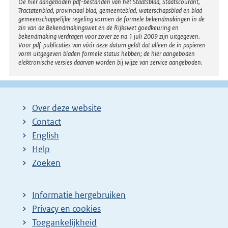
Disclaimer
De hier aangeboden pdf-bestanden van het Staatsblad, Staatscourant,
Tractatenblad, provinciaal blad, gemeenteblad, waterschapsblad en blad
gemeenschappelijke regeling vormen de formele bekendmakingen in de
zin van de Bekendmakingswet en de Rijkswet goedkeuring en
bekendmaking verdragen voor zover ze na 1 juli 2009 zijn uitgegeven.
Voor pdf-publicaties van vóór deze datum geldt dat alleen de in papieren
vorm uitgegeven bladen formele status hebben; de hier aangeboden
elektronische versies daarvan worden bij wijze van service aangeboden.
Over deze website
Contact
English
Help
Zoeken
Informatie hergebruiken
Privacy en cookies
Toegankelijkheid