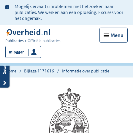
Ter
Mogelijk ervaart u problemen met het zoeken naar
informatie:
publicaties. We werken aan een oplossing. Excuses voor
het ongemak.
Menu
U
Publicaties
Officiële publicaties
bent
Inloggen
nu
hier:
Home
Bijlage 1171616
Informatie over publicatie