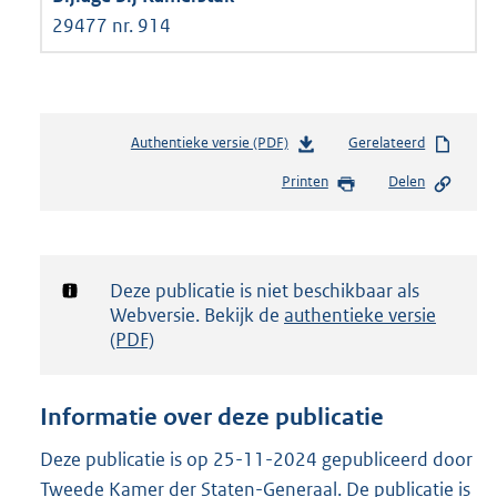
29477 nr. 914
Authentieke versie (PDF)
b
Gerelateerd
e
Printen
Delen
s
t
a
n
d
Notificatie:
Deze publicatie is niet beschikbaar als
s
Webversie. Bekijk de
authentieke versie
g
(PDF)
r
o
o
Informatie over deze publicatie
t
t
Deze publicatie is op 25-11-2024 gepubliceerd door
e
Tweede Kamer der Staten-Generaal. De publicatie is
: