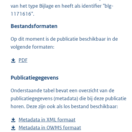
1
van het type Bijlage en heeft als identifier "blg-
,
1171616".
7
M
Bestandsformaten
b
Op dit moment is de publicatie beschikbaar in de
volgende formaten:
D
PDF
b
o
e
w
s
Publicatiegegevens
n
t
Onderstaande tabel bevat een overzicht van de
l
a
publicatiegegevens (metadata) die bij deze publicatie
o
n
horen. Deze zijn ook als los bestand beschikbaar:
a
d
d
s
Metadata in XML formaat
b
p
g
Metadata in OWMS formaat
e
b
u
r