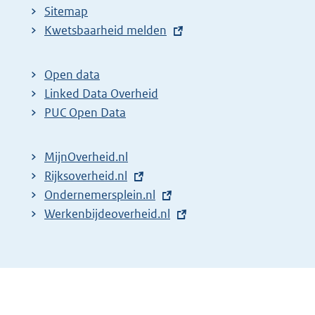
Sitemap
E
Kwetsbaarheid melden
x
t
Open data
e
Linked Data Overheid
r
PUC Open Data
n
e
MijnOverheid.nl
l
E
Rijksoverheid.nl
i
x
E
Ondernemersplein.nl
n
t
x
E
Werkenbijdeoverheid.nl
k
e
t
x
:
r
e
t
n
r
e
e
n
r
l
e
n