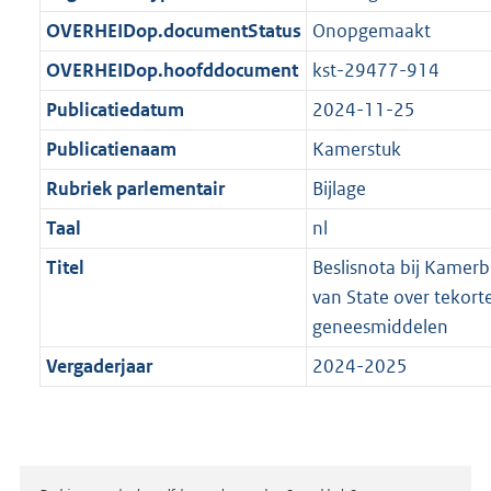
t
b
OVERHEIDop.documentStatus
Onopgemaakt
OVERHEIDop.hoofddocument
kst-29477-914
Publicatiedatum
2024-11-25
Publicatienaam
Kamerstuk
Rubriek parlementair
Bijlage
Taal
nl
Titel
Beslisnota bij Kamerb
van State over tekort
geneesmiddelen
Vergaderjaar
2024-2025