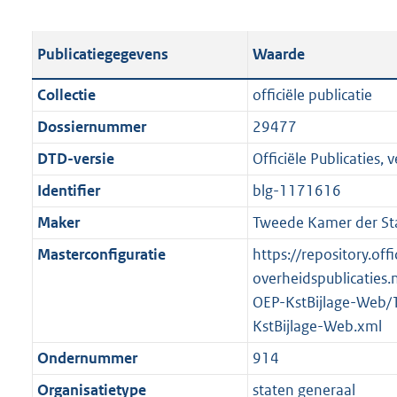
s
e
b
o
t
s
l
o
Publicatiegegevens
Waarde
a
t
i
t
n
a
c
t
Collectie
officiële publicatie
d
n
a
e
Dossiernummer
29477
s
d
t
:
g
s
DTD-versie
Officiële Publicaties, v
i
1
r
g
e
,
Identifier
blg-1171616
o
r
i
7
Maker
Tweede Kamer der St
o
o
n
M
t
o
Masterconfiguratie
https://repository.offi
f
b
t
t
overheidspublicaties.
o
e
t
OEP-KstBijlage-Web/
r
:
e
KstBijlage-Web.xml
m
2
:
a
Ondernummer
914
K
2
a
Organisatietype
staten generaal
b
K