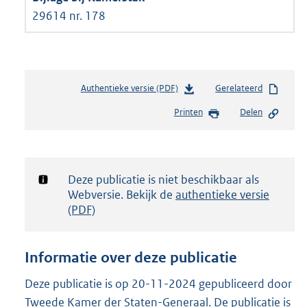
29614 nr. 178
Authentieke versie (PDF)
b
Gerelateerd
e
Printen
Delen
s
t
a
n
d
Notificatie:
Deze publicatie is niet beschikbaar als
s
Webversie. Bekijk de
authentieke versie
g
(PDF)
r
o
o
Informatie over deze publicatie
t
t
Deze publicatie is op 20-11-2024 gepubliceerd door
e
Tweede Kamer der Staten-Generaal. De publicatie is
: