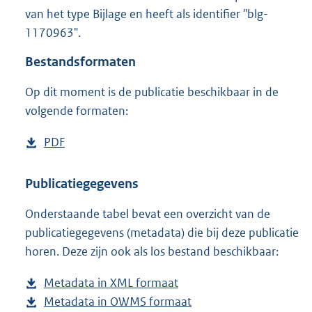
1
van het type Bijlage en heeft als identifier "blg-
2
1170963".
5
K
Bestandsformaten
b
Op dit moment is de publicatie beschikbaar in de
volgende formaten:
D
PDF
b
o
e
w
s
Publicatiegegevens
n
t
Onderstaande tabel bevat een overzicht van de
l
a
publicatiegegevens (metadata) die bij deze publicatie
o
n
horen. Deze zijn ook als los bestand beschikbaar:
a
d
d
s
Metadata in XML formaat
b
p
g
Metadata in OWMS formaat
e
b
u
r