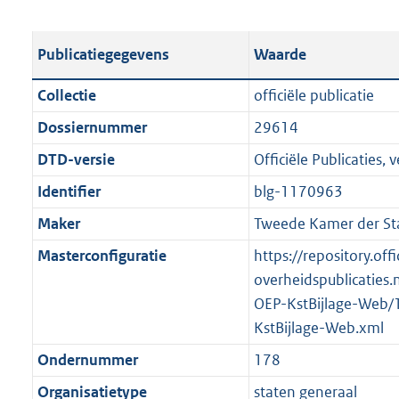
s
e
b
o
t
s
l
o
Publicatiegegevens
Waarde
a
t
i
t
n
a
c
t
Collectie
officiële publicatie
d
n
a
e
Dossiernummer
29614
s
d
t
:
g
s
DTD-versie
Officiële Publicaties, v
i
1
r
g
e
2
Identifier
blg-1170963
o
r
i
5
Maker
Tweede Kamer der St
o
o
n
K
t
o
Masterconfiguratie
https://repository.offi
f
b
t
t
overheidspublicaties.
o
e
t
OEP-KstBijlage-Web/
r
:
e
KstBijlage-Web.xml
m
2
:
a
Ondernummer
178
K
2
a
Organisatietype
staten generaal
b
K