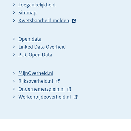
Toegankelijkheid
Sitemap
E
Kwetsbaarheid melden
x
t
Open data
e
Linked Data Overheid
r
PUC Open Data
n
e
MijnOverheid.nl
l
E
Rijksoverheid.nl
i
x
E
Ondernemersplein.nl
n
t
x
E
Werkenbijdeoverheid.nl
k
e
t
x
:
r
e
t
n
r
e
e
n
r