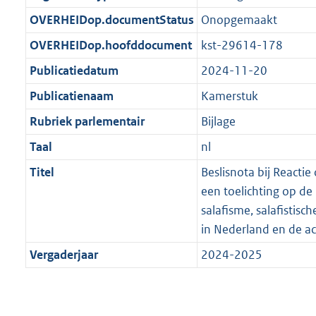
t
b
OVERHEIDop.documentStatus
Onopgemaakt
OVERHEIDop.hoofddocument
kst-29614-178
Publicatiedatum
2024-11-20
Publicatienaam
Kamerstuk
Rubriek parlementair
Bijlage
Taal
nl
Titel
Beslisnota bij Reacti
een toelichting op de 
salafisme, salafistis
in Nederland en de a
Vergaderjaar
2024-2025