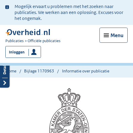
Ter
Mogelijk ervaart u problemen met het zoeken naar
informatie:
publicaties. We werken aan een oplossing. Excuses voor
het ongemak.
Menu
U
Publicaties
Officiële publicaties
bent
Inloggen
nu
hier:
Home
Bijlage 1170963
Informatie over publicatie