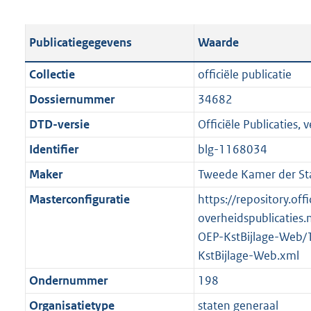
s
e
b
o
t
s
l
o
Publicatiegegevens
Waarde
a
t
i
t
n
a
c
t
Collectie
officiële publicatie
d
n
a
e
Dossiernummer
34682
s
d
t
:
g
s
DTD-versie
Officiële Publicaties, v
i
1
r
g
e
,
Identifier
blg-1168034
o
r
i
3
Maker
Tweede Kamer der St
o
o
n
M
t
o
Masterconfiguratie
https://repository.offi
f
b
t
t
overheidspublicaties.
o
e
t
OEP-KstBijlage-Web/
r
:
e
KstBijlage-Web.xml
m
2
:
a
Ondernummer
198
K
2
a
Organisatietype
staten generaal
b
K