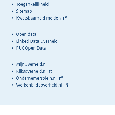
Toegankelijkheid
Sitemap
E
Kwetsbaarheid melden
x
t
Open data
e
Linked Data Overheid
r
PUC Open Data
n
e
MijnOverheid.nl
l
E
Rijksoverheid.nl
i
x
E
Ondernemersplein.nl
n
t
x
E
Werkenbijdeoverheid.nl
k
e
t
x
:
r
e
t
n
r
e
e
n
r