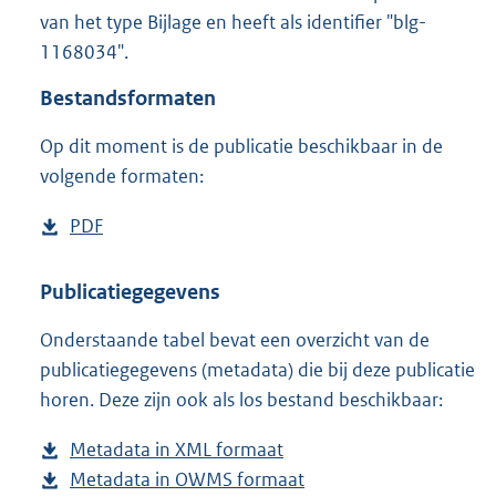
1
van het type Bijlage en heeft als identifier "blg-
,
1168034".
3
M
Bestandsformaten
b
Op dit moment is de publicatie beschikbaar in de
volgende formaten:
D
PDF
b
o
e
w
s
Publicatiegegevens
n
t
Onderstaande tabel bevat een overzicht van de
l
a
publicatiegegevens (metadata) die bij deze publicatie
o
n
horen. Deze zijn ook als los bestand beschikbaar:
a
d
d
s
Metadata in XML formaat
b
p
g
Metadata in OWMS formaat
e
b
u
r