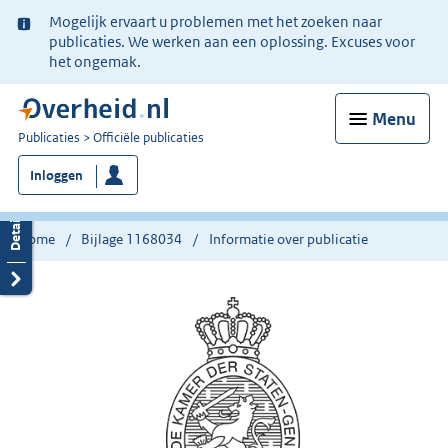
Ter
Mogelijk ervaart u problemen met het zoeken naar
informatie:
publicaties. We werken aan een oplossing. Excuses voor
het ongemak.
Menu
U
Publicaties
Officiële publicaties
bent
Inloggen
nu
hier:
Home
Bijlage 1168034
Informatie over publicatie