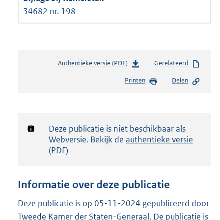
34682 nr. 198
Authentieke versie (PDF)
b
Gerelateerd
e
Printen
Delen
s
t
a
n
d
Notificatie:
Deze publicatie is niet beschikbaar als
s
Webversie. Bekijk de
authentieke versie
g
(PDF)
r
o
o
Informatie over deze publicatie
t
t
Deze publicatie is op 05-11-2024 gepubliceerd door
e
Tweede Kamer der Staten-Generaal. De publicatie is
: