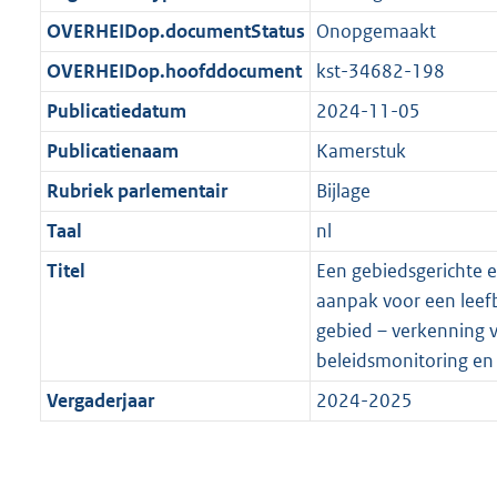
t
b
OVERHEIDop.documentStatus
Onopgemaakt
OVERHEIDop.hoofddocument
kst-34682-198
Publicatiedatum
2024-11-05
Publicatienaam
Kamerstuk
Rubriek parlementair
Bijlage
Taal
nl
Titel
Een gebiedsgerichte
aanpak voor een leefb
gebied – verkenning 
beleidsmonitoring en 
Vergaderjaar
2024-2025