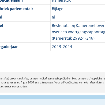
blicatienaam
Kamerstuk
briek parlementair
Bijlage
al
nl
el
Beslisnota bij Kamerbrief over
over een voortgangsrapportage
(Kamerstuk 29924-246)
rgaderjaar
2023-2024
atenblad, provinciaal blad, gemeenteblad, waterschapsblad en blad gemeenschappelijke 
 zover ze na 1 juli 2009 zijn uitgegeven. Voor pdf-publicaties van vóór deze datum g
van service aangeboden.