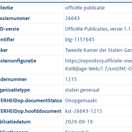
n
a
i
t
lectie
officiële publicatie
d
n
c
t
ssiernummer
26643
s
d
a
e
g
s
t
:
D-versie
Officiële Publicaties, versie 1.1
r
g
i
1
ntifier
blg-1157645
o
r
e
4
ker
Tweede Kamer der Staten-Gen
o
o
i
5
t
o
n
K
sterconfiguratie
https://repository.officiele-o
t
t
f
b
KstBijlage-Web/1.7/xml/MC-O
e
t
o
dernummer
1215
:
e
r
ganisatietype
staten generaal
2
:
m
K
2
a
ERHEIDop.documentStatus
Onopgemaakt
b
K
a
ERHEIDop.hoofddocument
kst-26643-1215
b
t
blicatiedatum
2024-09-19