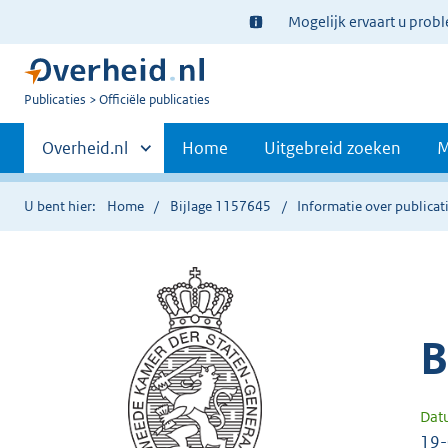
Ter
Mogelijk ervaart u prob
informatie:
U
Publicaties
Officiële publicaties
bent
Primaire
nu
Andere
Overheid.nl
Home
Uitgebreid zoeken
M
hier:
sites
navigatie
binnen
U bent hier:
Home
Bijlage 1157645
Informatie over publicat
B
Dat
19-