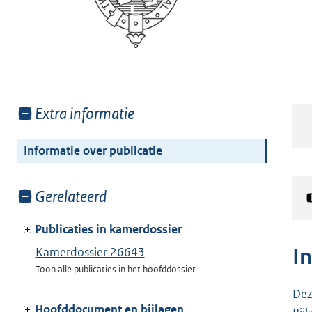
Toon
Extra informatie
meer
van:
Informatie over publicatie
Toon
Gerelateerd
meer
van:
Publicaties in kamerdossier
I
Kamerdossier 26643
Toon alle publicaties in het hoofddossier
Dez
Hoofddocument en bijlagen