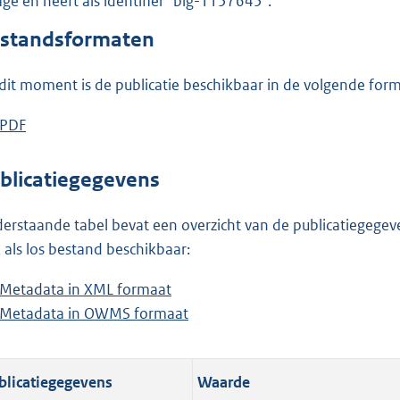
lage en heeft als identifier "blg-1157645".
o
o
standsformaten
t
t
dit moment is de publicatie beschikbaar in de volgende for
e
:
D
PDF
b
1
o
e
4
w
s
blicatiegegevens
5
n
t
K
l
a
erstaande tabel bevat een overzicht van de publicatiegegeven
b
o
n
 als los bestand beschikbaar:
a
d
Metadata in XML formaat
b
d
s
Metadata in OWMS formaat
e
b
p
g
s
e
u
r
t
s
b
o
blicatiegegevens
Waarde
a
t
l
o