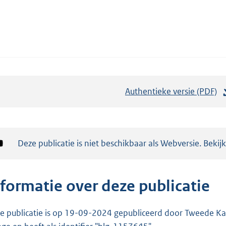
Authentieke versie (PDF)
b
e
s
t
Notificatie:
Deze publicatie is niet beschikbaar als Webversie. Bekij
a
n
d
nformatie over deze publicatie
s
g
e publicatie is op 19-09-2024 gepubliceerd door Tweede Kam
r