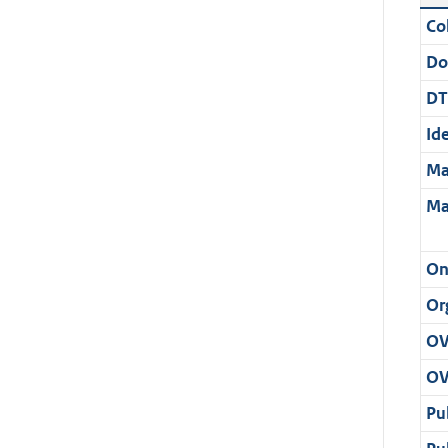
Col
Do
DT
Ide
Ma
Ma
On
Or
OV
OV
Pu