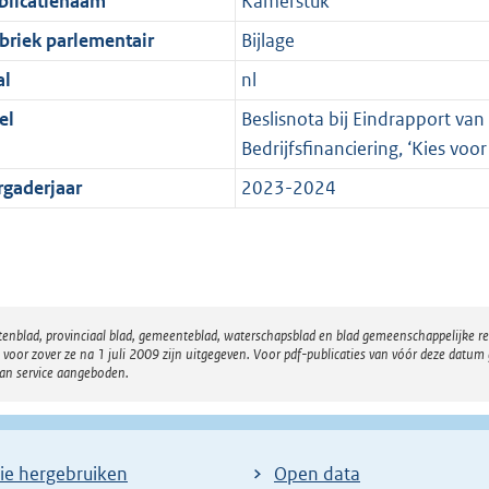
blicatienaam
Kamerstuk
briek parlementair
Bijlage
al
nl
el
Beslisnota bij Eindrapport va
Bedrijfsfinanciering, ‘Kies voor
rgaderjaar
2023-2024
atenblad, provinciaal blad, gemeenteblad, waterschapsblad en blad gemeenschappelijke 
 zover ze na 1 juli 2009 zijn uitgegeven. Voor pdf-publicaties van vóór deze datum g
van service aangeboden.
ie hergebruiken
Open data