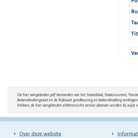
Pu
Ru
Ta
Tit
Ve
De hier aangeboden pdf-bestanden van het Staatsblad, Staatscourant, Tract
Disclaimer
Bekendmakingswet en de Rijkswet goedkeuring en bekendmaking verdragen voor
hebben; de hier aangeboden elektronische versies daarvan worden bij wijze 
Over deze website
Informat