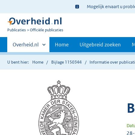
Ter
Mogelijk ervaart u prob
informatie:
U
Publicaties
Officiële publicaties
bent
Primaire
nu
Andere
Overheid.nl
Home
Uitgebreid zoeken
M
hier:
sites
navigatie
binnen
U bent hier:
Home
Bijlage 1150344
Informatie over publicat
B
Dat
28-