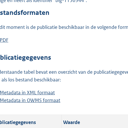
lage en heeft als identifier "blg-1150344".
o
o
standsformaten
t
t
dit moment is de publicatie beschikbaar in de volgende for
e
:
D
PDF
b
1
o
e
0
w
s
blicatiegegevens
1
n
t
K
l
a
erstaande tabel bevat een overzicht van de publicatiegegeven
b
o
n
 als los bestand beschikbaar:
a
d
Metadata in XML formaat
b
d
s
Metadata in OWMS formaat
e
b
p
g
s
e
u
r
t
s
b
o
blicatiegegevens
Waarde
a
t
l
o