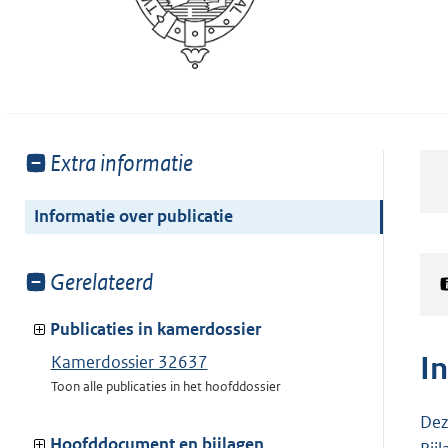
Toon
Extra informatie
meer
van:
Informatie over publicatie
Toon
Gerelateerd
meer
van:
Publicaties in kamerdossier
I
Kamerdossier 32637
Toon alle publicaties in het hoofddossier
Dez
Hoofddocument en bijlagen