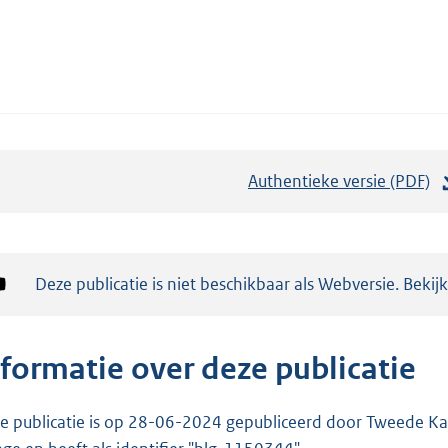
Authentieke versie (PDF)
b
e
s
t
Notificatie:
Deze publicatie is niet beschikbaar als Webversie. Bekij
a
n
d
nformatie over deze publicatie
s
g
e publicatie is op 28-06-2024 gepubliceerd door Tweede Kam
r