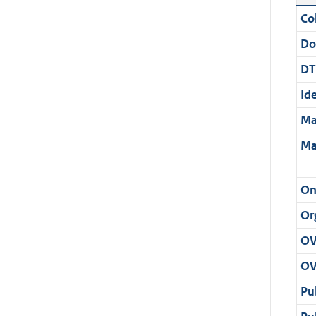
Col
Do
DT
Ide
Ma
Ma
On
Or
OV
OV
Pu