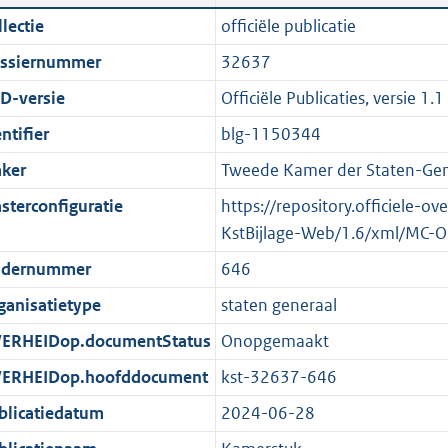
n
a
i
t
lectie
officiële publicatie
d
n
c
t
ssiernummer
32637
s
d
a
e
g
s
t
:
D-versie
Officiële Publicaties, versie 1.1
r
g
i
1
ntifier
blg-1150344
o
r
e
0
ker
Tweede Kamer der Staten-Gen
o
o
i
1
t
o
n
K
sterconfiguratie
https://repository.officiele-o
t
t
f
b
KstBijlage-Web/1.6/xml/MC-O
e
t
o
dernummer
646
:
e
r
ganisatietype
staten generaal
2
:
m
K
2
a
ERHEIDop.documentStatus
Onopgemaakt
b
K
a
ERHEIDop.hoofddocument
kst-32637-646
b
t
blicatiedatum
2024-06-28