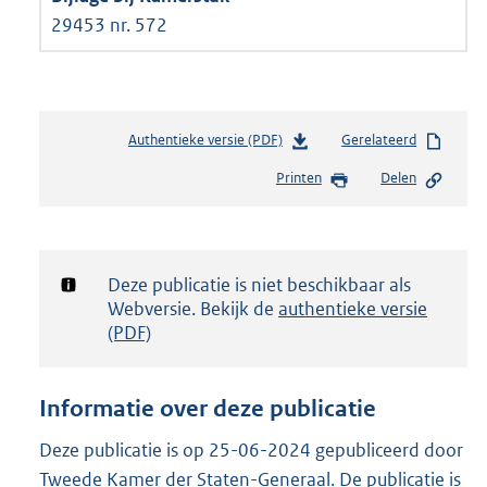
29453 nr. 572
Authentieke versie (PDF)
b
Gerelateerd
e
Printen
Delen
s
t
a
n
d
Notificatie:
Deze publicatie is niet beschikbaar als
s
Webversie. Bekijk de
authentieke versie
g
(PDF)
r
o
o
Informatie over deze publicatie
t
t
Deze publicatie is op 25-06-2024 gepubliceerd door
e
Tweede Kamer der Staten-Generaal. De publicatie is
: