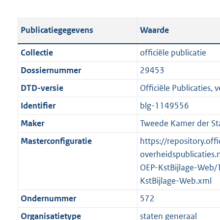
s
e
b
o
t
s
l
o
Publicatiegegevens
Waarde
a
t
i
t
n
a
c
t
Collectie
officiële publicatie
d
n
a
e
Dossiernummer
29453
s
d
t
:
g
s
DTD-versie
Officiële Publicaties, v
i
2
r
g
e
7
Identifier
blg-1149556
o
r
i
2
Maker
Tweede Kamer der St
o
o
n
K
t
o
Masterconfiguratie
https://repository.offi
f
b
t
t
overheidspublicaties.
o
e
t
OEP-KstBijlage-Web/
r
:
e
KstBijlage-Web.xml
m
2
:
a
Ondernummer
572
K
2
a
Organisatietype
staten generaal
b
K