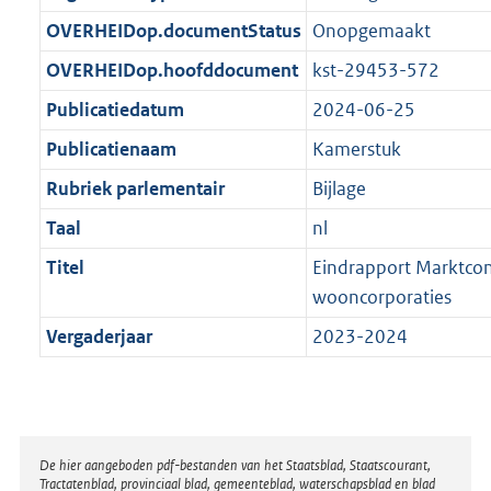
t
b
OVERHEIDop.documentStatus
Onopgemaakt
OVERHEIDop.hoofddocument
kst-29453-572
Publicatiedatum
2024-06-25
Publicatienaam
Kamerstuk
Rubriek parlementair
Bijlage
Taal
nl
Titel
Eindrapport Marktcon
wooncorporaties
Vergaderjaar
2023-2024
Disclaimer
De hier aangeboden pdf-bestanden van het Staatsblad, Staatscourant,
Tractatenblad, provinciaal blad, gemeenteblad, waterschapsblad en blad