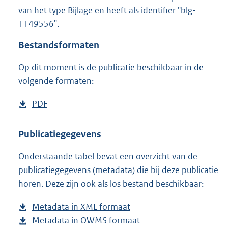
2
van het type Bijlage en heeft als identifier "blg-
7
1149556".
2
K
Bestandsformaten
b
Op dit moment is de publicatie beschikbaar in de
volgende formaten:
D
PDF
b
o
e
w
s
Publicatiegegevens
n
t
Onderstaande tabel bevat een overzicht van de
l
a
publicatiegegevens (metadata) die bij deze publicatie
o
n
horen. Deze zijn ook als los bestand beschikbaar:
a
d
d
s
Metadata in XML formaat
b
p
g
Metadata in OWMS formaat
e
b
u
r