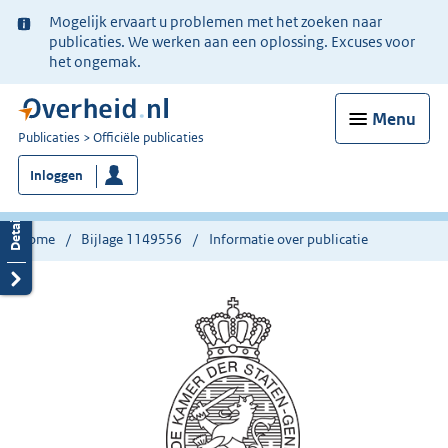
Ter
Mogelijk ervaart u problemen met het zoeken naar
informatie:
publicaties. We werken aan een oplossing. Excuses voor
het ongemak.
Menu
U
Publicaties
Officiële publicaties
bent
Inloggen
nu
hier:
Home
Bijlage 1149556
Informatie over publicatie