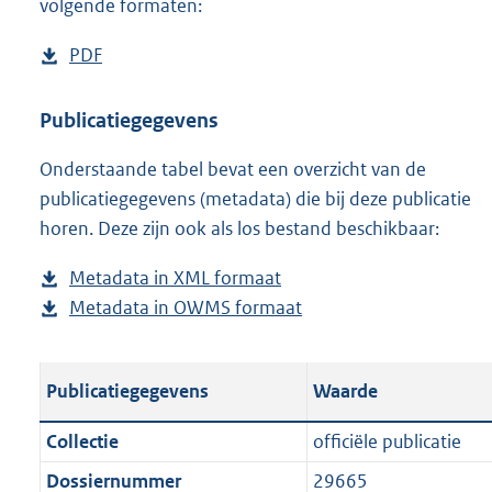
volgende formaten:
D
PDF
b
o
e
w
s
Publicatiegegevens
n
t
Onderstaande tabel bevat een overzicht van de
l
a
publicatiegegevens (metadata) die bij deze publicatie
o
n
horen. Deze zijn ook als los bestand beschikbaar:
a
d
d
s
Metadata in XML formaat
b
p
g
Metadata in OWMS formaat
e
b
u
r
s
e
b
o
t
s
l
o
Publicatiegegevens
Waarde
a
t
i
t
n
a
c
t
Collectie
officiële publicatie
d
n
a
e
Dossiernummer
29665
s
d