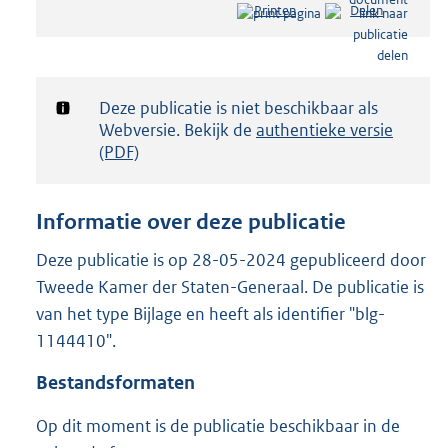
Printen
Delen
s
t
a
n
d
Notificatie:
Deze publicatie is niet beschikbaar als
s
Webversie. Bekijk de
authentieke versie
g
(PDF)
r
o
o
Informatie over deze publicatie
t
t
Deze publicatie is op 28-05-2024 gepubliceerd door
e
Tweede Kamer der Staten-Generaal. De publicatie is
:
6
van het type Bijlage en heeft als identifier "blg-
2
1144410".
1
K
Bestandsformaten
b
Op dit moment is de publicatie beschikbaar in de