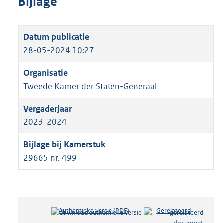
Bijlage
28-05-2024 10:27
Tweede Kamer der Staten-Generaal
2023-2024
29665 nr. 499
Authentieke versie (PDF)
b
Gerelateerd
e