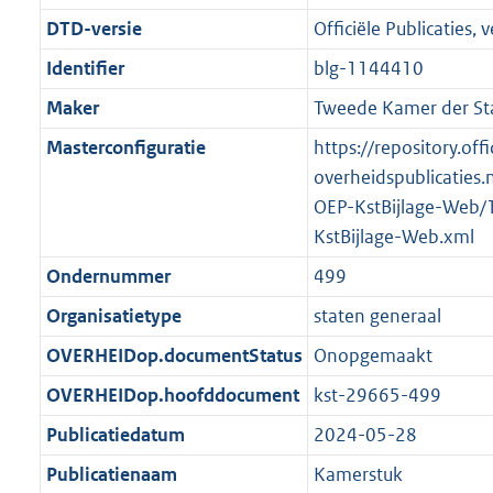
t
:
g
s
DTD-versie
Officiële Publicaties, v
i
6
r
g
e
2
Identifier
blg-1144410
o
r
i
1
Maker
Tweede Kamer der St
o
o
n
K
t
o
Masterconfiguratie
https://repository.offi
f
b
t
t
overheidspublicaties.
o
e
t
OEP-KstBijlage-Web/
r
:
e
KstBijlage-Web.xml
m
2
:
a
Ondernummer
499
K
2
a
Organisatietype
staten generaal
b
K
t
b
OVERHEIDop.documentStatus
Onopgemaakt
OVERHEIDop.hoofddocument
kst-29665-499
Publicatiedatum
2024-05-28
Publicatienaam
Kamerstuk