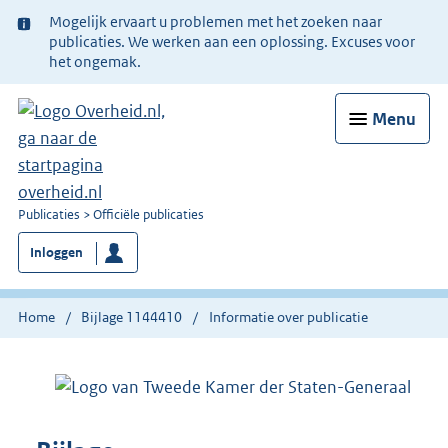
Ter
Mogelijk ervaart u problemen met het zoeken naar
informatie:
publicaties. We werken aan een oplossing. Excuses voor
het ongemak.
Menu
U
Publicaties
Officiële publicaties
bent
Inloggen
nu
hier:
Home
Bijlage 1144410
Informatie over publicatie