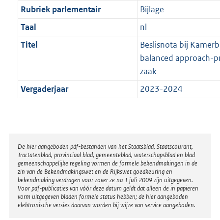
Rubriek parlementair
Bijlage
Taal
nl
Titel
Beslisnota bij Kamerb
balanced approach-pr
zaak
Vergaderjaar
2023-2024
Disclaimer
De hier aangeboden pdf-bestanden van het Staatsblad, Staatscourant,
Tractatenblad, provinciaal blad, gemeenteblad, waterschapsblad en blad
gemeenschappelijke regeling vormen de formele bekendmakingen in de
zin van de Bekendmakingswet en de Rijkswet goedkeuring en
bekendmaking verdragen voor zover ze na 1 juli 2009 zijn uitgegeven.
Voor pdf-publicaties van vóór deze datum geldt dat alleen de in papieren
vorm uitgegeven bladen formele status hebben; de hier aangeboden
elektronische versies daarvan worden bij wijze van service aangeboden.