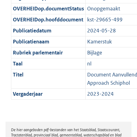
t
b
OVERHEIDop.documentStatus
Onopgemaakt
OVERHEIDop.hoofddocument
kst-29665-499
Publicatiedatum
2024-05-28
Publicatienaam
Kamerstuk
Rubriek parlementair
Bijlage
Taal
nl
Titel
Document Aanvullend
Approach Schiphol
Vergaderjaar
2023-2024
Disclaimer
De hier aangeboden pdf-bestanden van het Staatsblad, Staatscourant,
Tractatenblad, provinciaal blad, gemeenteblad, waterschapsblad en blad