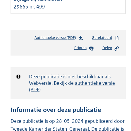
29665 nr. 499
Authentieke versie (PDF)
b
Gerelateerd
e
Printen
Delen
s
t
a
n
d
Notificatie:
Deze publicatie is niet beschikbaar als
s
Webversie. Bekijk de
authentieke versie
g
(PDF)
r
o
o
Informatie over deze publicatie
t
t
Deze publicatie is op 28-05-2024 gepubliceerd door
e
Tweede Kamer der Staten-Generaal. De publicatie is
: