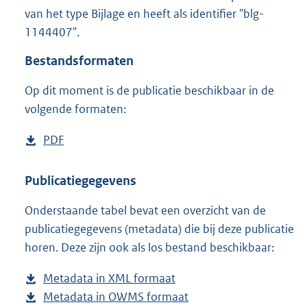
3
van het type Bijlage en heeft als identifier "blg-
5
1144407".
3
K
Bestandsformaten
b
Op dit moment is de publicatie beschikbaar in de
volgende formaten:
D
PDF
b
o
e
w
s
Publicatiegegevens
n
t
Onderstaande tabel bevat een overzicht van de
l
a
publicatiegegevens (metadata) die bij deze publicatie
o
n
horen. Deze zijn ook als los bestand beschikbaar:
a
d
d
s
Metadata in XML formaat
b
p
g
Metadata in OWMS formaat
e
b
u
r