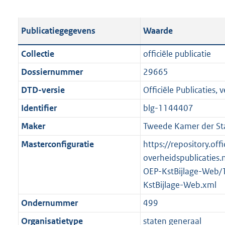
s
e
b
o
t
s
l
o
Publicatiegegevens
Waarde
a
t
i
t
n
a
c
t
Collectie
officiële publicatie
d
n
a
e
Dossiernummer
29665
s
d
t
:
g
s
DTD-versie
Officiële Publicaties, v
i
3
r
g
e
5
Identifier
blg-1144407
o
r
i
3
Maker
Tweede Kamer der St
o
o
n
K
t
o
Masterconfiguratie
https://repository.offi
f
b
t
t
overheidspublicaties.
o
e
t
OEP-KstBijlage-Web/
r
:
e
KstBijlage-Web.xml
m
2
:
a
Ondernummer
499
K
2
a
Organisatietype
staten generaal
b
K