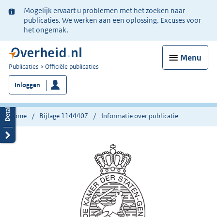
Ter
Mogelijk ervaart u problemen met het zoeken naar
informatie:
publicaties. We werken aan een oplossing. Excuses voor
het ongemak.
Menu
U
Publicaties
Officiële publicaties
bent
Inloggen
nu
hier:
Home
Bijlage 1144407
Informatie over publicatie