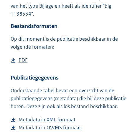
1
van het type Bijlage en heeft als identifier "blg-
,
1138554".
6
M
Bestandsformaten
b
Op dit moment is de publicatie beschikbaar in de
volgende formaten:
D
PDF
b
o
e
w
s
Publicatiegegevens
n
t
Onderstaande tabel bevat een overzicht van de
l
a
publicatiegegevens (metadata) die bij deze publicatie
o
n
horen. Deze zijn ook als los bestand beschikbaar:
a
d
d
s
Metadata in XML formaat
b
p
g
Metadata in OWMS formaat
e
b
u
r