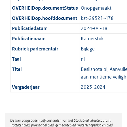
t
b
OVERHEIDop.documentStatus
Onopgemaakt
OVERHEIDop.hoofddocument
kst-29521-478
Publicatiedatum
2024-04-18
Publicatienaam
Kamerstuk
Rubriek parlementair
Bijlage
Taal
nl
Titel
Beslisnota bij Aanvull
aan maritieme veilig
Vergaderjaar
2023-2024
Disclaimer
De hier aangeboden pdf-bestanden van het Staatsblad, Staatscourant,
Tractatenblad, provinciaal blad, gemeenteblad, waterschapsblad en blad