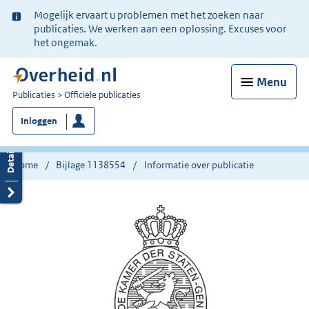
Ter
Mogelijk ervaart u problemen met het zoeken naar
informatie:
publicaties. We werken aan een oplossing. Excuses voor
het ongemak.
Menu
U
Publicaties
Officiële publicaties
bent
Inloggen
nu
hier:
Home
Bijlage 1138554
Informatie over publicatie