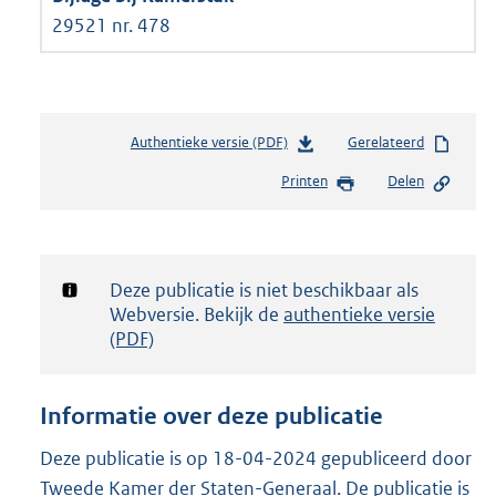
29521 nr. 478
Authentieke versie (PDF)
b
Gerelateerd
e
Printen
Delen
s
t
a
n
d
Notificatie:
Deze publicatie is niet beschikbaar als
s
Webversie. Bekijk de
authentieke versie
g
(PDF)
r
o
o
Informatie over deze publicatie
t
t
Deze publicatie is op 18-04-2024 gepubliceerd door
e
Tweede Kamer der Staten-Generaal. De publicatie is
: