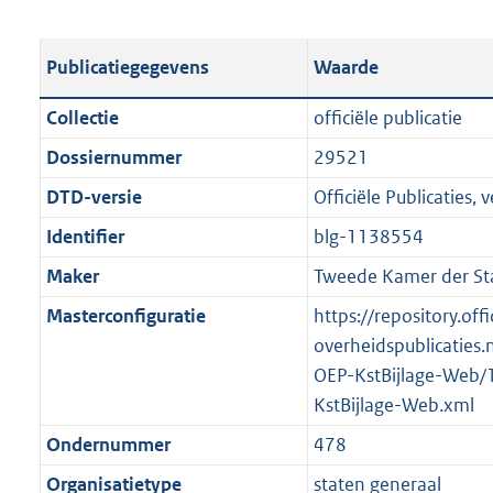
s
e
b
o
t
s
l
o
Publicatiegegevens
Waarde
a
t
i
t
n
a
c
t
Collectie
officiële publicatie
d
n
a
e
Dossiernummer
29521
s
d
t
:
g
s
DTD-versie
Officiële Publicaties, v
i
1
r
g
e
,
Identifier
blg-1138554
o
r
i
6
Maker
Tweede Kamer der St
o
o
n
M
t
o
Masterconfiguratie
https://repository.offi
f
b
t
t
overheidspublicaties.
o
e
t
OEP-KstBijlage-Web/
r
:
e
KstBijlage-Web.xml
m
2
:
a
Ondernummer
478
K
2
a
Organisatietype
staten generaal
b
K