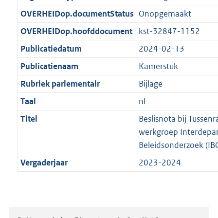
t
b
OVERHEIDop.documentStatus
Onopgemaakt
OVERHEIDop.hoofddocument
kst-32847-1152
Publicatiedatum
2024-02-13
Publicatienaam
Kamerstuk
Rubriek parlementair
Bijlage
Taal
nl
Titel
Beslisnota bij Tussen
werkgroep Interdepa
Beleidsonderzoek (I
Vergaderjaar
2023-2024