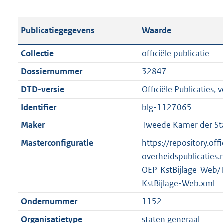
s
e
b
o
t
s
l
o
Publicatiegegevens
Waarde
a
t
i
t
n
a
c
t
Collectie
officiële publicatie
d
n
a
e
Dossiernummer
32847
s
d
t
:
g
s
DTD-versie
Officiële Publicaties, v
i
1
r
g
e
2
Identifier
blg-1127065
o
r
i
9
Maker
Tweede Kamer der St
o
o
n
K
t
o
Masterconfiguratie
https://repository.offi
f
b
t
t
overheidspublicaties.
o
e
t
OEP-KstBijlage-Web/
r
:
e
KstBijlage-Web.xml
m
2
:
a
Ondernummer
1152
K
2
a
Organisatietype
staten generaal
b
K