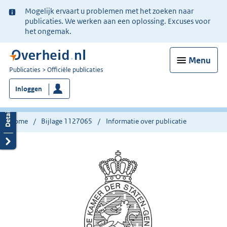
Ter
Mogelijk ervaart u problemen met het zoeken naar
informatie:
publicaties. We werken aan een oplossing. Excuses voor
het ongemak.
Menu
U
Publicaties
Officiële publicaties
bent
Inloggen
nu
hier:
Home
Bijlage 1127065
Informatie over publicatie