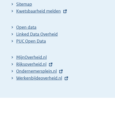
Sitemap
E
Kwetsbaarheid melden
x
t
Open data
e
Linked Data Overheid
r
PUC Open Data
n
e
MijnOverheid.nl
l
E
Rijksoverheid.nl
i
x
E
Ondernemersplein.nl
n
t
x
E
Werkenbijdeoverheid.nl
k
e
t
x
:
r
e
t
n
r
e
e
n
r
l
e
n