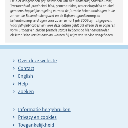
Disclaimer
De hier aangeboden pdf-bestanden van het Staatsblad, Staatscourant,
Tractatenblad, provinciaal blad, gemeenteblad, waterschapsblad en blad
gemeenschappelijke regeling vormen de formele bekendmakingen in de
zin van de Bekendmakingswet en de Rijkswet goedkeuring en
bekendmaking verdragen voor zover ze na 1 juli 2009 zijn uitgegeven.
Voor pdf-publicaties van vóór deze datum geldt dat alleen de in papieren
vorm uitgegeven bladen formele status hebben; de hier aangeboden
elektronische versies daarvan worden bij wijze van service aangeboden.
Over deze website
Contact
English
Help
Zoeken
Informatie hergebruiken
Privacy en cookies
Toegankelijkheid