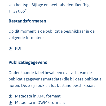
1
van het type Bijlage en heeft als identifier "blg-
2
1127065".
9
K
Bestandsformaten
b
Op dit moment is de publicatie beschikbaar in de
volgende formaten:
D
PDF
b
o
e
w
s
Publicatiegegevens
n
t
Onderstaande tabel bevat een overzicht van de
l
a
publicatiegegevens (metadata) die bij deze publicatie
o
n
horen. Deze zijn ook als los bestand beschikbaar:
a
d
d
s
Metadata in XML formaat
b
p
g
Metadata in OWMS formaat
e
b
u
r