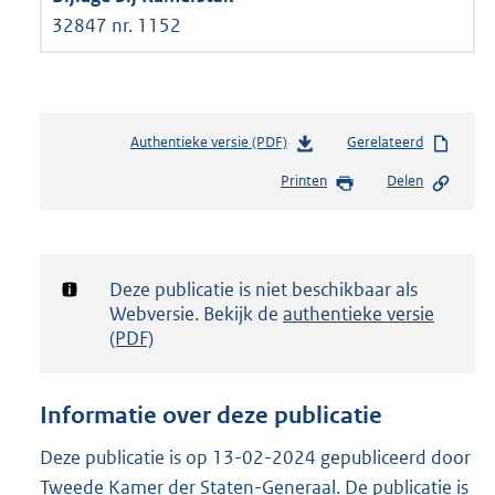
32847 nr. 1152
Authentieke versie (PDF)
b
Gerelateerd
e
Printen
Delen
s
t
a
n
d
Notificatie:
Deze publicatie is niet beschikbaar als
s
Webversie. Bekijk de
authentieke versie
g
(PDF)
r
o
o
Informatie over deze publicatie
t
t
Deze publicatie is op 13-02-2024 gepubliceerd door
e
Tweede Kamer der Staten-Generaal. De publicatie is
: