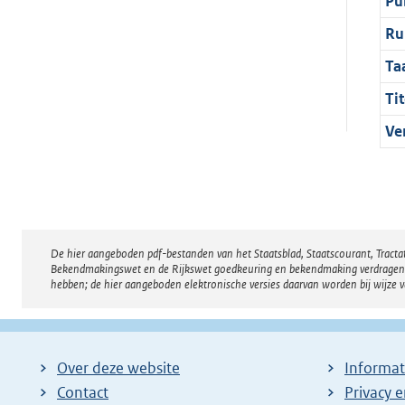
Pu
Ru
Ta
Tit
Ve
De hier aangeboden pdf-bestanden van het Staatsblad, Staatscourant, Tract
Disclaimer
Bekendmakingswet en de Rijkswet goedkeuring en bekendmaking verdragen voor
hebben; de hier aangeboden elektronische versies daarvan worden bij wijze 
Over deze website
Informat
Contact
Privacy 