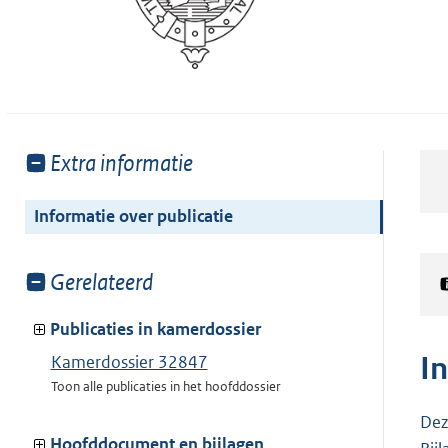
Toon
Extra informatie
meer
van:
Informatie over publicatie
Toon
Gerelateerd
meer
van:
Publicaties in kamerdossier
I
Kamerdossier 32847
Toon alle publicaties in het hoofddossier
Dez
Hoofddocument en bijlagen