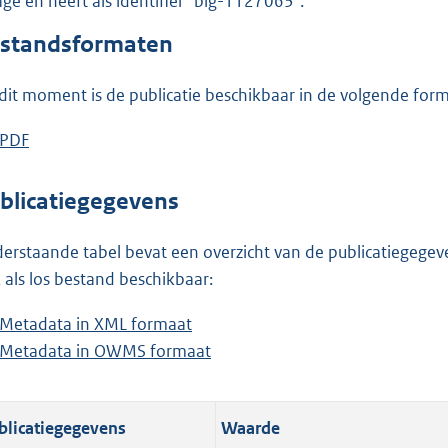
lage en heeft als identifier "blg-1127063".
o
o
standsformaten
t
t
dit moment is de publicatie beschikbaar in de volgende for
e
:
D
PDF
b
1
o
e
,
w
s
blicatiegegevens
3
n
t
M
l
a
erstaande tabel bevat een overzicht van de publicatiegegeven
b
o
n
 als los bestand beschikbaar:
a
d
Metadata in XML formaat
b
d
s
Metadata in OWMS formaat
e
b
p
g
s
e
u
r
t
s
b
o
blicatiegegevens
Waarde
a
t
l
o