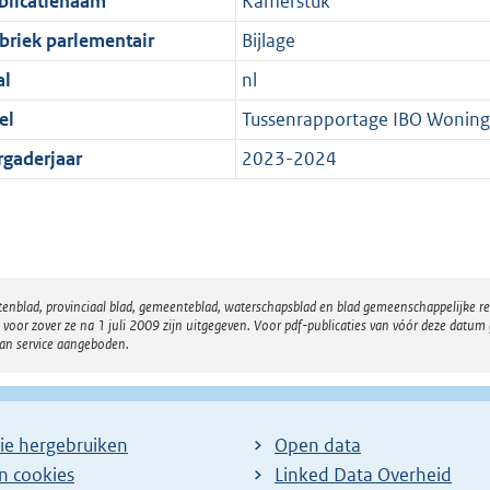
blicatienaam
Kamerstuk
briek parlementair
Bijlage
al
nl
el
Tussenrapportage IBO Wonin
rgaderjaar
2023-2024
atenblad, provinciaal blad, gemeenteblad, waterschapsblad en blad gemeenschappelijke 
 zover ze na 1 juli 2009 zijn uitgegeven. Voor pdf-publicaties van vóór deze datum g
van service aangeboden.
ie hergebruiken
Open data
en cookies
Linked Data Overheid