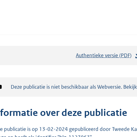
Authentieke versie (PDF)
b
e
s
t
Notificatie:
Deze publicatie is niet beschikbaar als Webversie. Bekij
a
n
d
nformatie over deze publicatie
s
g
e publicatie is op 13-02-2024 gepubliceerd door Tweede Kam
r