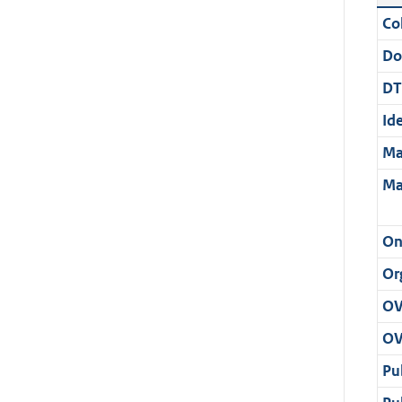
Col
Do
DT
Ide
Ma
Ma
On
Or
OV
OV
Pu