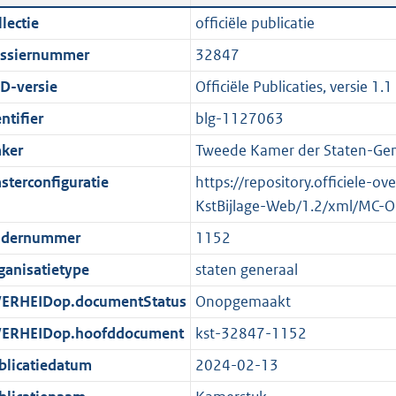
n
a
i
t
lectie
officiële publicatie
d
n
c
t
ssiernummer
32847
s
d
a
e
g
s
t
:
D-versie
Officiële Publicaties, versie 1.1
r
g
i
1
ntifier
blg-1127063
o
r
e
,
ker
Tweede Kamer der Staten-Gen
o
o
i
3
t
o
n
M
sterconfiguratie
https://repository.officiele-o
t
t
f
b
KstBijlage-Web/1.2/xml/MC-O
e
t
o
dernummer
1152
:
e
r
ganisatietype
staten generaal
1
:
m
K
2
a
ERHEIDop.documentStatus
Onopgemaakt
b
K
a
ERHEIDop.hoofddocument
kst-32847-1152
b
t
blicatiedatum
2024-02-13