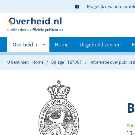
Ter
Mogelijk ervaart u prob
informatie:
U
Publicaties
Officiële publicaties
bent
Primaire
nu
Andere
Overheid.nl
Home
Uitgebreid zoeken
M
hier:
sites
navigatie
binnen
U bent hier:
Home
Bijlage 1127063
Informatie over publicat
B
Dat
13-