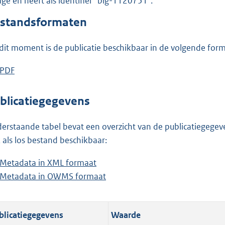
lage en heeft als identifier "blg-1120751".
o
o
standsformaten
t
t
dit moment is de publicatie beschikbaar in de volgende for
e
:
D
PDF
b
1
o
e
,
w
s
blicatiegegevens
4
n
t
M
l
a
erstaande tabel bevat een overzicht van de publicatiegegeven
b
o
n
 als los bestand beschikbaar:
a
d
Metadata in XML formaat
b
d
s
Metadata in OWMS formaat
e
b
p
g
s
e
u
r
t
s
b
o
blicatiegegevens
Waarde
a
t
l
o