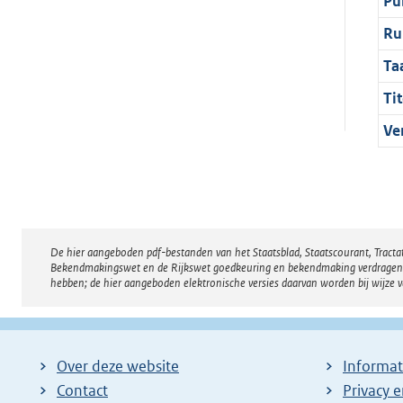
Pu
Ru
Ta
Tit
Ve
De hier aangeboden pdf-bestanden van het Staatsblad, Staatscourant, Tract
Disclaimer
Bekendmakingswet en de Rijkswet goedkeuring en bekendmaking verdragen voor
hebben; de hier aangeboden elektronische versies daarvan worden bij wijze 
Over deze website
Informat
Contact
Privacy 