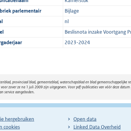
blicatienaam
Kamerstuk
briek parlementair
Bijlage
al
nl
el
Beslisnota inzake Voortgang 
rgaderjaar
2023-2024
atenblad, provinciaal blad, gemeenteblad, waterschapsblad en blad gemeenschappelijke 
 zover ze na 1 juli 2009 zijn uitgegeven. Voor pdf-publicaties van vóór deze datum g
van service aangeboden.
ie hergebruiken
Open data
en cookies
Linked Data Overheid