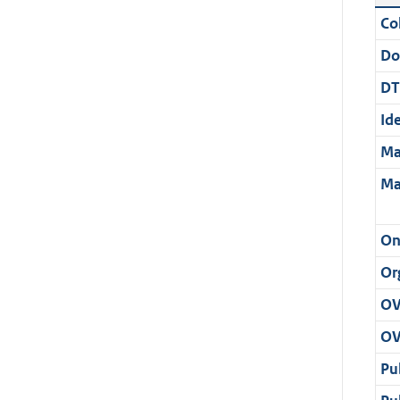
Col
Do
DT
Ide
Ma
Ma
On
Or
OV
OV
Pu