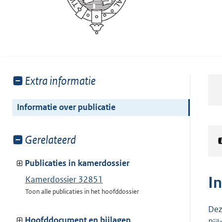
Toon
Extra informatie
meer
van:
Informatie over publicatie
Toon
Gerelateerd
meer
van:
Publicaties in kamerdossier
I
Kamerdossier 32851
Toon alle publicaties in het hoofddossier
Dez
Hoofddocument en bijlagen