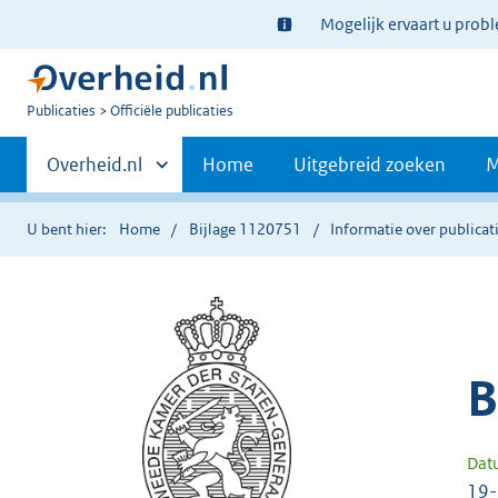
Ter
Mogelijk ervaart u prob
informatie:
U
Publicaties
Officiële publicaties
bent
Primaire
nu
Andere
Overheid.nl
Home
Uitgebreid zoeken
M
hier:
sites
navigatie
binnen
U bent hier:
Home
Bijlage 1120751
Informatie over publicat
B
Dat
19-