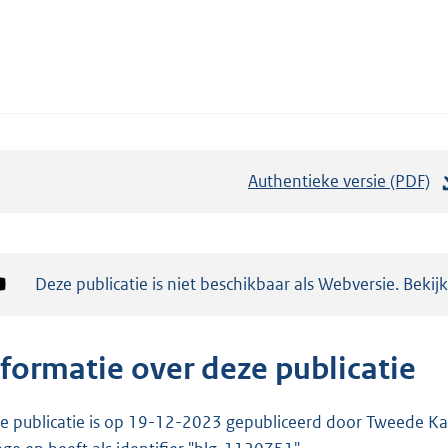
Authentieke versie (PDF)
b
e
s
t
Notificatie:
Deze publicatie is niet beschikbaar als Webversie. Bekij
a
n
d
nformatie over deze publicatie
s
g
e publicatie is op 19-12-2023 gepubliceerd door Tweede Kam
r