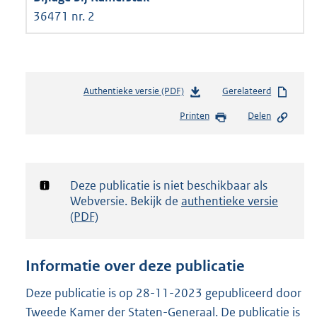
36471 nr. 2
Authentieke versie (PDF)
b
Gerelateerd
e
Printen
Delen
s
t
a
n
d
Notificatie:
Deze publicatie is niet beschikbaar als
s
Webversie. Bekijk de
authentieke versie
g
(PDF)
r
o
o
Informatie over deze publicatie
t
t
Deze publicatie is op 28-11-2023 gepubliceerd door
e
Tweede Kamer der Staten-Generaal. De publicatie is
: