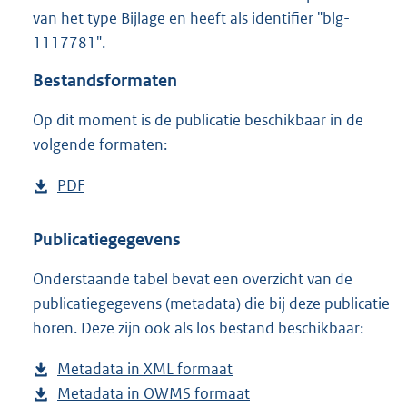
4
van het type Bijlage en heeft als identifier "blg-
3
1117781".
7
K
Bestandsformaten
b
Op dit moment is de publicatie beschikbaar in de
volgende formaten:
D
PDF
b
o
e
w
s
Publicatiegegevens
n
t
Onderstaande tabel bevat een overzicht van de
l
a
publicatiegegevens (metadata) die bij deze publicatie
o
n
horen. Deze zijn ook als los bestand beschikbaar:
a
d
d
s
Metadata in XML formaat
b
p
g
Metadata in OWMS formaat
e
b
u
r