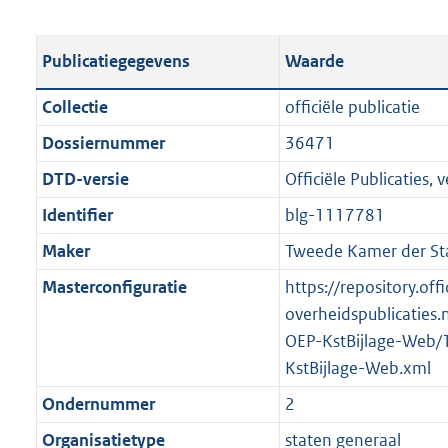
s
e
b
o
t
s
l
o
Publicatiegegevens
Waarde
a
t
i
t
n
a
c
t
Collectie
officiële publicatie
d
n
a
e
Dossiernummer
36471
s
d
t
:
g
s
DTD-versie
Officiële Publicaties, v
i
4
r
g
e
3
Identifier
blg-1117781
o
r
i
7
Maker
Tweede Kamer der St
o
o
n
K
t
o
Masterconfiguratie
https://repository.offi
f
b
t
t
overheidspublicaties.
o
e
t
OEP-KstBijlage-Web/
r
:
e
KstBijlage-Web.xml
m
1
:
a
Ondernummer
2
K
2
a
Organisatietype
staten generaal
b
K