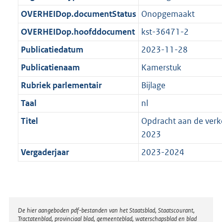
t
b
OVERHEIDop.documentStatus
Onopgemaakt
OVERHEIDop.hoofddocument
kst-36471-2
Publicatiedatum
2023-11-28
Publicatienaam
Kamerstuk
Rubriek parlementair
Bijlage
Taal
nl
Titel
Opdracht aan de ver
2023
Vergaderjaar
2023-2024
Disclaimer
De hier aangeboden pdf-bestanden van het Staatsblad, Staatscourant,
Tractatenblad, provinciaal blad, gemeenteblad, waterschapsblad en blad