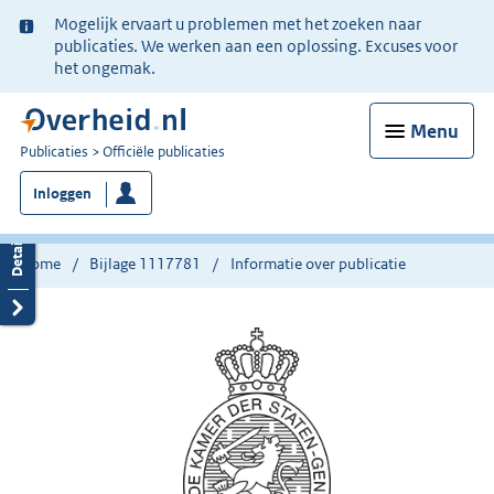
Ter
Mogelijk ervaart u problemen met het zoeken naar
informatie:
publicaties. We werken aan een oplossing. Excuses voor
het ongemak.
Menu
U
Publicaties
Officiële publicaties
bent
Inloggen
nu
hier:
Home
Bijlage 1117781
Informatie over publicatie