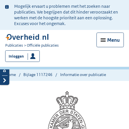
Ter
Mogelijk ervaart u problemen met het zoeken naar
informatie:
publicaties. We begrijpen dat dit hinder veroorzaakt en
werken met de hoogste prioriteit aan een oplossing.
Excuses voor het ongemak.
Menu
U
Publicaties
Officiële publicaties
bent
Inloggen
nu
hier:
Home
Bijlage 1117246
Informatie over publicatie