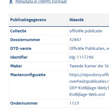
Metadata in OWMS formaat
e
b
u
r
s
e
b
o
t
s
l
o
Publicatiegegevens
Waarde
a
t
i
t
n
a
c
t
Collectie
officiële publicatie
d
n
a
e
Dossiernummer
32847
s
d
t
:
g
s
DTD-versie
Officiële Publicaties, v
i
1
r
g
e
8
Identifier
blg-1117246
o
r
i
5
Maker
Tweede Kamer der St
o
o
n
K
t
o
Masterconfiguratie
https://repository.offi
f
b
t
t
overheidspublicaties.
o
e
t
OEP-KstBijlage-Web/
r
:
e
KstBijlage-Web.xml
m
1
:
a
Ondernummer
1123
K
2