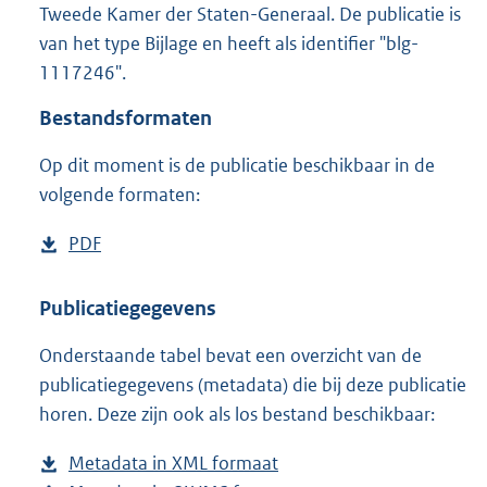
Tweede Kamer der Staten-Generaal. De publicatie is
:
1
van het type Bijlage en heeft als identifier "blg-
8
1117246".
5
K
Bestandsformaten
b
Op dit moment is de publicatie beschikbaar in de
volgende formaten:
D
PDF
b
o
e
w
s
Publicatiegegevens
n
t
Onderstaande tabel bevat een overzicht van de
l
a
publicatiegegevens (metadata) die bij deze publicatie
o
n
horen. Deze zijn ook als los bestand beschikbaar:
a
d
d
s
Metadata in XML formaat
b
p
g