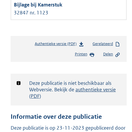
32847 nr. 1123
Authentieke versie (PDF)
b
Gerelateerd
e
Printen
Delen
s
t
a
n
d
Notificatie:
Deze publicatie is niet beschikbaar als
s
Webversie. Bekijk de
authentieke versie
g
(PDF)
r
o
o
Informatie over deze publicatie
t
t
Deze publicatie is op 23-11-2023 gepubliceerd door
e