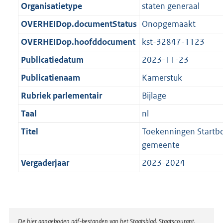
a
Organisatietype
staten generaal
b
K
t
b
OVERHEIDop.documentStatus
Onopgemaakt
OVERHEIDop.hoofddocument
kst-32847-1123
Publicatiedatum
2023-11-23
Publicatienaam
Kamerstuk
Rubriek parlementair
Bijlage
Taal
nl
Titel
Toekenningen Startbo
gemeente
Vergaderjaar
2023-2024
Disclaimer
De hier aangeboden pdf-bestanden van het Staatsblad, Staatscourant,