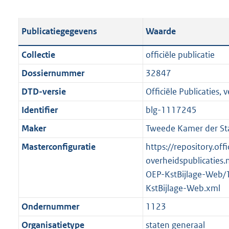
s
e
b
o
t
s
l
o
Publicatiegegevens
Waarde
a
t
i
t
n
a
c
t
Collectie
officiële publicatie
d
n
a
e
Dossiernummer
32847
s
d
t
:
g
s
DTD-versie
Officiële Publicaties, v
i
2
r
g
e
7
Identifier
blg-1117245
o
r
i
0
Maker
Tweede Kamer der St
o
o
n
K
t
o
Masterconfiguratie
https://repository.offi
f
b
t
t
overheidspublicaties.
o
e
t
OEP-KstBijlage-Web/
r
:
e
KstBijlage-Web.xml
m
2
:
a
Ondernummer
1123
K
2
a
Organisatietype
staten generaal
b
K