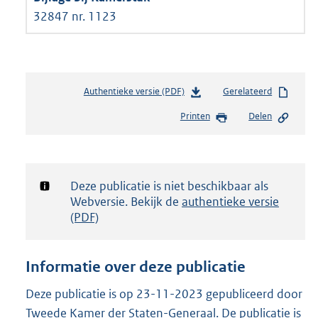
32847 nr. 1123
Authentieke versie (PDF)
b
Gerelateerd
e
Printen
Delen
s
t
a
n
d
Notificatie:
Deze publicatie is niet beschikbaar als
s
Webversie. Bekijk de
authentieke versie
g
(PDF)
r
o
o
Informatie over deze publicatie
t
t
Deze publicatie is op 23-11-2023 gepubliceerd door
e
Tweede Kamer der Staten-Generaal. De publicatie is
: