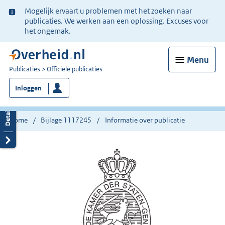
Ter
Mogelijk ervaart u problemen met het zoeken naar
informatie:
publicaties. We werken aan een oplossing. Excuses voor
het ongemak.
Menu
U
Publicaties
Officiële publicaties
bent
Inloggen
nu
hier:
Home
Bijlage 1117245
Informatie over publicatie