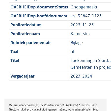
t
b
OVERHEIDop.documentStatus
Onopgemaakt
OVERHEIDop.hoofddocument
kst-32847-1123
Publicatiedatum
2023-11-23
Publicatienaam
Kamerstuk
Rubriek parlementair
Bijlage
Taal
nl
Titel
Toekenningen Startbo
Gemeenten en projec
Vergaderjaar
2023-2024
Disclaimer
De hier aangeboden pdf-bestanden van het Staatsblad, Staatscourant,
Tractatenblad, provinciaal blad, gemeenteblad, waterschapsblad en blad