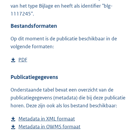
2
van het type Bijlage en heeft als identifier "blg-
7
1117245".
0
K
Bestandsformaten
b
Op dit moment is de publicatie beschikbaar in de
volgende formaten:
D
PDF
b
o
e
w
s
Publicatiegegevens
n
t
Onderstaande tabel bevat een overzicht van de
l
a
publicatiegegevens (metadata) die bij deze publicatie
o
n
horen. Deze zijn ook als los bestand beschikbaar:
a
d
d
s
Metadata in XML formaat
b
p
g
Metadata in OWMS formaat
e
b
u
r