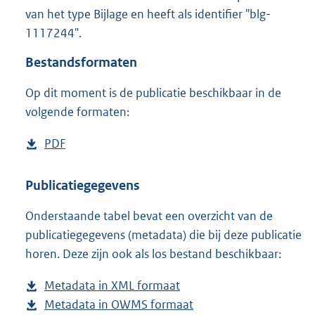
1
van het type Bijlage en heeft als identifier "blg-
5
1117244".
3
K
Bestandsformaten
b
Op dit moment is de publicatie beschikbaar in de
volgende formaten:
D
PDF
b
o
e
w
s
Publicatiegegevens
n
t
Onderstaande tabel bevat een overzicht van de
l
a
publicatiegegevens (metadata) die bij deze publicatie
o
n
horen. Deze zijn ook als los bestand beschikbaar:
a
d
d
s
Metadata in XML formaat
b
p
g
Metadata in OWMS formaat
e
b
u
r