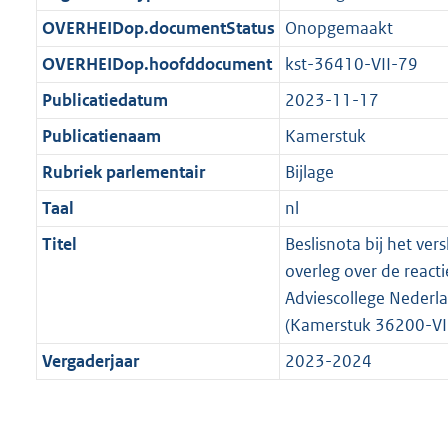
t
b
OVERHEIDop.documentStatus
Onopgemaakt
OVERHEIDop.hoofddocument
kst-36410-VII-79
Publicatiedatum
2023-11-17
Publicatienaam
Kamerstuk
Rubriek parlementair
Bijlage
Taal
nl
Titel
Beslisnota bij het vers
overleg over de react
Adviescollege Nederl
(Kamerstuk 36200-VI
Vergaderjaar
2023-2024