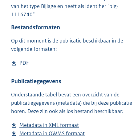
1
van het type Bijlage en heeft als identifier "blg-
4
1116740".
6
K
Bestandsformaten
b
Op dit moment is de publicatie beschikbaar in de
volgende formaten:
D
PDF
b
o
e
w
s
Publicatiegegevens
n
t
Onderstaande tabel bevat een overzicht van de
l
a
publicatiegegevens (metadata) die bij deze publicatie
o
n
horen. Deze zijn ook als los bestand beschikbaar:
a
d
d
s
Metadata in XML formaat
b
p
g
Metadata in OWMS formaat
e
b
u
r