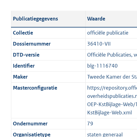
s
e
b
o
t
s
l
o
Publicatiegegevens
Waarde
a
t
i
t
n
a
c
t
Collectie
officiële publicatie
d
n
a
e
Dossiernummer
36410-VII
s
d
t
:
g
s
DTD-versie
Officiële Publicaties, v
i
1
r
g
e
4
Identifier
blg-1116740
o
r
i
6
Maker
Tweede Kamer der St
o
o
n
K
t
o
Masterconfiguratie
https://repository.offi
f
b
t
t
overheidspublicaties.
o
e
t
OEP-KstBijlage-Web/
r
:
e
KstBijlage-Web.xml
m
2
:
a
Ondernummer
79
K
2
a
Organisatietype
staten generaal
b
K