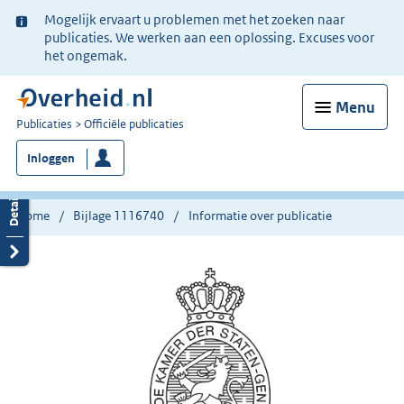
Ter
Mogelijk ervaart u problemen met het zoeken naar
informatie:
publicaties. We werken aan een oplossing. Excuses voor
het ongemak.
Menu
U
Publicaties
Officiële publicaties
bent
Inloggen
nu
hier:
Home
Bijlage 1116740
Informatie over publicatie