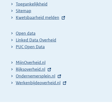
Toegankelijkheid
Sitemap
E
Kwetsbaarheid melden
x
t
Open data
e
Linked Data Overheid
r
PUC Open Data
n
e
MijnOverheid.nl
l
E
Rijksoverheid.nl
i
x
E
Ondernemersplein.nl
n
t
x
E
Werkenbijdeoverheid.nl
k
e
t
x
:
r
e
t
n
r
e
e
n
r