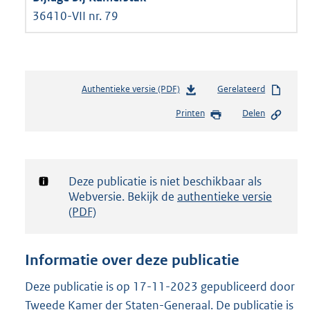
36410-VII nr. 79
Authentieke versie (PDF)
b
Gerelateerd
e
Printen
Delen
s
t
a
n
d
Notificatie:
Deze publicatie is niet beschikbaar als
s
Webversie. Bekijk de
authentieke versie
g
(PDF)
r
o
o
Informatie over deze publicatie
t
t
Deze publicatie is op 17-11-2023 gepubliceerd door
e
Tweede Kamer der Staten-Generaal. De publicatie is
: