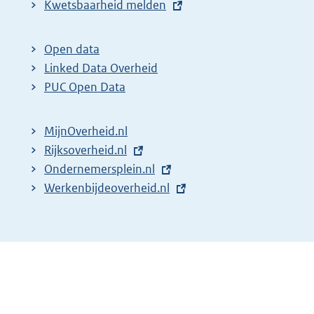
E
Kwetsbaarheid melden
x
t
Open data
e
Linked Data Overheid
r
PUC Open Data
n
e
MijnOverheid.nl
l
E
Rijksoverheid.nl
i
x
E
Ondernemersplein.nl
n
t
x
E
Werkenbijdeoverheid.nl
k
e
t
x
:
r
e
t
n
r
e
e
n
r
l
e
n
i
l
e