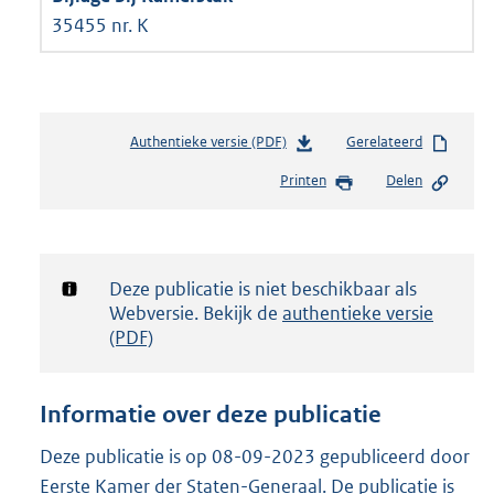
35455 nr. K
Authentieke versie (PDF)
b
Gerelateerd
e
Printen
Delen
s
t
a
n
d
Notificatie:
Deze publicatie is niet beschikbaar als
s
Webversie. Bekijk de
authentieke versie
g
(PDF)
r
o
o
Informatie over deze publicatie
t
t
Deze publicatie is op 08-09-2023 gepubliceerd door
e
Eerste Kamer der Staten-Generaal. De publicatie is
: