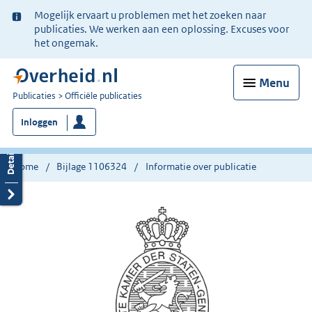
Ter
Mogelijk ervaart u problemen met het zoeken naar
informatie:
publicaties. We werken aan een oplossing. Excuses voor
het ongemak.
Menu
U
Publicaties
Officiële publicaties
bent
Inloggen
nu
hier:
Home
Bijlage 1106324
Informatie over publicatie