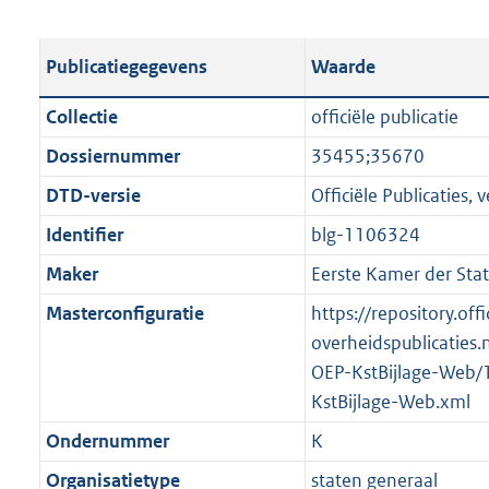
s
e
b
o
t
s
l
o
Publicatiegegevens
Waarde
a
t
i
t
n
a
c
t
Collectie
officiële publicatie
d
n
a
e
Dossiernummer
35455;35670
s
d
t
:
g
s
DTD-versie
Officiële Publicaties, v
i
1
r
g
e
3
Identifier
blg-1106324
o
r
i
5
Maker
Eerste Kamer der Sta
o
o
n
K
t
o
Masterconfiguratie
https://repository.offi
f
b
t
t
overheidspublicaties.
o
e
t
OEP-KstBijlage-Web/
r
:
e
KstBijlage-Web.xml
m
1
:
a
Ondernummer
K
K
2
a
Organisatietype
staten generaal
b
K