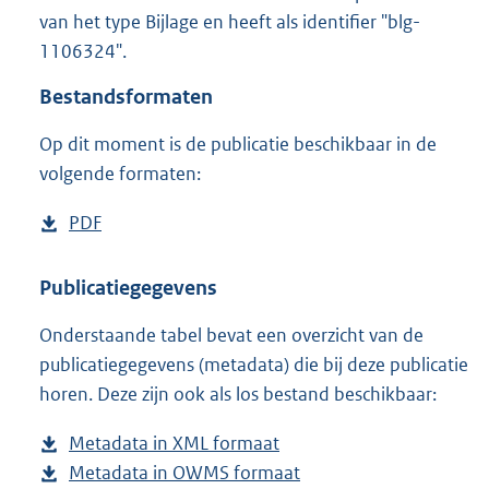
1
van het type Bijlage en heeft als identifier "blg-
3
1106324".
5
K
Bestandsformaten
b
Op dit moment is de publicatie beschikbaar in de
volgende formaten:
D
PDF
b
o
e
w
s
Publicatiegegevens
n
t
Onderstaande tabel bevat een overzicht van de
l
a
publicatiegegevens (metadata) die bij deze publicatie
o
n
horen. Deze zijn ook als los bestand beschikbaar:
a
d
d
s
Metadata in XML formaat
b
p
g
Metadata in OWMS formaat
e
b
u
r