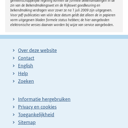
gemeenschappelijke regeling vormen de formele bekendmakingen in de
zin van de Bekendmakingswet en de Rijkswet goedkeuring en
bekendmaking verdragen voor zover ze na 1 juli 2009 zijn uitgegeven.
Voor pdf-publicaties van vóór deze datum geldt dat alleen de in papieren
vorm uitgegeven bladen formele status hebben; de hier aangeboden
elektronische versies daarvan worden bij wijze van service aangeboden.
Over deze website
Contact
English
Help
Zoeken
Informatie hergebruiken
Privacy en cookies
Toegankelijkheid
Sitemap