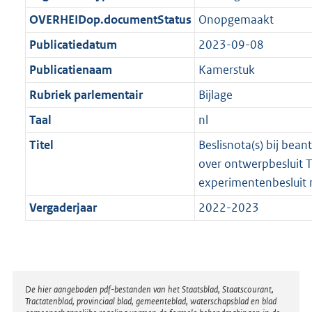
t
b
OVERHEIDop.documentStatus
Onopgemaakt
Publicatiedatum
2023-09-08
Publicatienaam
Kamerstuk
Rubriek parlementair
Bijlage
Taal
nl
Titel
Beslisnota(s) bij bea
over ontwerpbesluit Ti
experimentenbesluit 
Vergaderjaar
2022-2023
Disclaimer
De hier aangeboden pdf-bestanden van het Staatsblad, Staatscourant,
Tractatenblad, provinciaal blad, gemeenteblad, waterschapsblad en blad