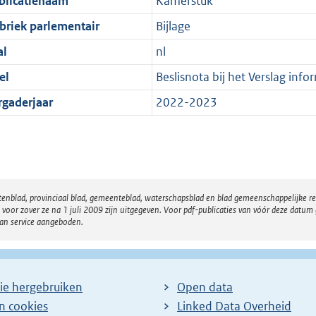
blicatienaam
Kamerstuk
briek parlementair
Bijlage
al
nl
el
Beslisnota bij het Verslag inf
rgaderjaar
2022-2023
atenblad, provinciaal blad, gemeenteblad, waterschapsblad en blad gemeenschappelijke 
 zover ze na 1 juli 2009 zijn uitgegeven. Voor pdf-publicaties van vóór deze datum g
van service aangeboden.
ie hergebruiken
Open data
en cookies
Linked Data Overheid