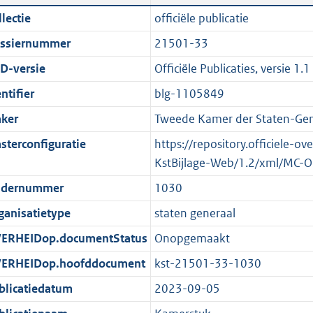
n
a
i
t
lectie
officiële publicatie
d
n
c
t
ssiernummer
21501-33
s
d
a
e
g
s
t
:
D-versie
Officiële Publicaties, versie 1.1
r
g
i
1
ntifier
blg-1105849
o
r
e
3
ker
Tweede Kamer der Staten-Gen
o
o
i
1
t
o
n
K
sterconfiguratie
https://repository.officiele-o
t
t
f
b
KstBijlage-Web/1.2/xml/MC-O
e
t
o
dernummer
1030
:
e
r
ganisatietype
staten generaal
2
:
m
K
2
a
ERHEIDop.documentStatus
Onopgemaakt
b
K
a
ERHEIDop.hoofddocument
kst-21501-33-1030
b
t
blicatiedatum
2023-09-05