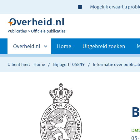
Ter
Mogelijk ervaart u prob
informatie:
U
Publicaties
Officiële publicaties
bent
Primaire
nu
Andere
Overheid.nl
Home
Uitgebreid zoeken
M
hier:
sites
navigatie
binnen
U bent hier:
Home
Bijlage 1105849
Informatie over publicat
B
Dat
05-