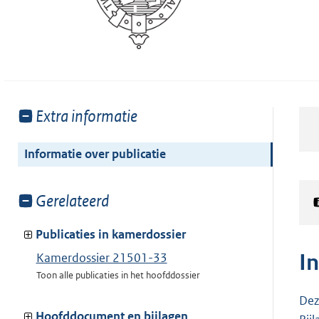
Toon
Extra informatie
meer
van:
Informatie over publicatie
Toon
Gerelateerd
meer
van:
Publicaties in kamerdossier
I
Kamerdossier 21501-33
Toon alle publicaties in het hoofddossier
Dez
Hoofddocument en bijlagen