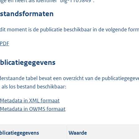
lage en heeft als identifier "blg-1105849".
o
o
standsformaten
t
t
dit moment is de publicatie beschikbaar in de volgende for
e
:
D
PDF
b
1
o
e
3
w
s
blicatiegegevens
1
n
t
K
l
a
erstaande tabel bevat een overzicht van de publicatiegegeven
b
o
n
 als los bestand beschikbaar:
a
d
Metadata in XML formaat
b
d
s
Metadata in OWMS formaat
e
b
p
g
s
e
u
r
t
s
b
o
blicatiegegevens
Waarde
a
t
l
o