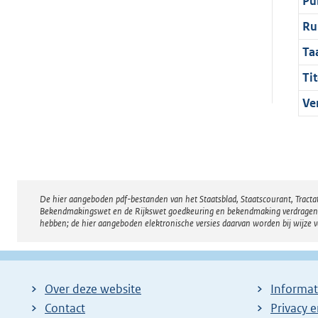
Pu
Ru
Ta
Tit
Ve
De hier aangeboden pdf-bestanden van het Staatsblad, Staatscourant, Tract
Disclaimer
Bekendmakingswet en de Rijkswet goedkeuring en bekendmaking verdragen voor
hebben; de hier aangeboden elektronische versies daarvan worden bij wijze 
Over deze website
Informat
Contact
Privacy 