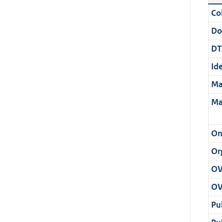
Col
Do
DT
Ide
Ma
Ma
On
Or
OV
OV
Pu