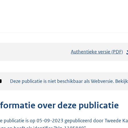
Authentieke versie (PDF)
b
e
s
t
Notificatie:
Deze publicatie is niet beschikbaar als Webversie. Bekij
a
n
d
nformatie over deze publicatie
s
g
e publicatie is op 05-09-2023 gepubliceerd door Tweede Kam
r