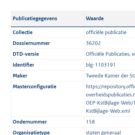
s
e
b
o
t
s
l
o
Publicatiegegevens
Waarde
a
t
i
t
n
a
c
t
Collectie
officiële publicatie
d
n
a
e
Dossiernummer
36202
s
d
t
:
g
s
DTD-versie
Officiële Publicaties, v
i
3
r
g
e
,
Identifier
blg-1103191
o
r
i
1
Maker
Tweede Kamer der St
o
o
n
M
t
o
Masterconfiguratie
https://repository.offi
f
b
t
t
overheidspublicaties.
o
e
t
OEP-KstBijlage-Web/
r
:
e
KstBijlage-Web.xml
m
1
:
a
Ondernummer
158
K
2
a
Organisatietype
staten generaal
b
K