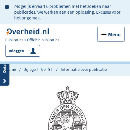
Ter
Mogelijk ervaart u problemen met het zoeken naar
informatie:
publicaties. We werken aan een oplossing. Excuses voor
het ongemak.
Menu
U
Publicaties
Officiële publicaties
bent
Inloggen
nu
hier:
Home
Bijlage 1103191
Informatie over publicatie