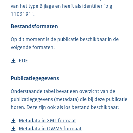
3
van het type Bijlage en heeft als identifier "blg-
,
1103191".
1
M
Bestandsformaten
b
Op dit moment is de publicatie beschikbaar in de
volgende formaten:
D
PDF
b
o
e
w
s
Publicatiegegevens
n
t
Onderstaande tabel bevat een overzicht van de
l
a
publicatiegegevens (metadata) die bij deze publicatie
o
n
horen. Deze zijn ook als los bestand beschikbaar:
a
d
d
s
Metadata in XML formaat
b
p
g
Metadata in OWMS formaat
e
b
u
r