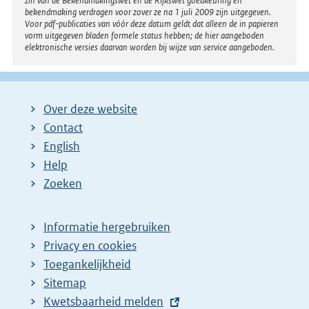
zin van de Bekendmakingswet en de Rijkswet goedkeuring en
bekendmaking verdragen voor zover ze na 1 juli 2009 zijn uitgegeven.
Voor pdf-publicaties van vóór deze datum geldt dat alleen de in papieren
vorm uitgegeven bladen formele status hebben; de hier aangeboden
elektronische versies daarvan worden bij wijze van service aangeboden.
Over deze website
Contact
English
Help
Zoeken
Informatie hergebruiken
Privacy en cookies
Toegankelijkheid
Sitemap
E
Kwetsbaarheid melden