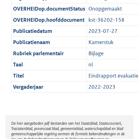
t
b
OVERHEIDop.documentStatus
Onopgemaakt
OVERHEIDop.hoofddocument
kst-36202-158
Publicatiedatum
2023-07-27
Publicatienaam
Kamerstuk
Rubriek parlementair
Bijlage
Taal
nl
Titel
Eindrapport evaluati
Vergaderjaar
2022-2023
Disclaimer
De hier aangeboden pdf-bestanden van het Staatsblad, Staatscourant,
Tractatenblad, provinciaal blad, gemeenteblad, waterschapsblad en blad
gemeenschappelijke regeling vormen de formele bekendmakingen in de