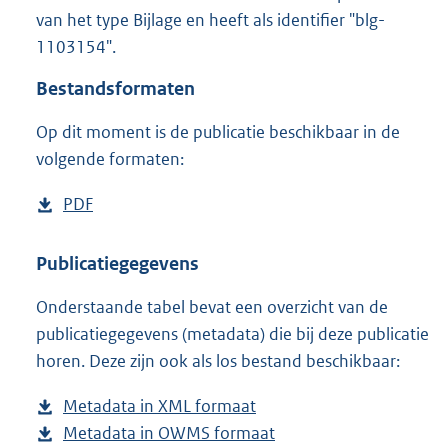
1
van het type Bijlage en heeft als identifier "blg-
,
1103154".
7
M
Bestandsformaten
b
Op dit moment is de publicatie beschikbaar in de
volgende formaten:
D
PDF
b
o
e
w
s
Publicatiegegevens
n
t
Onderstaande tabel bevat een overzicht van de
l
a
publicatiegegevens (metadata) die bij deze publicatie
o
n
horen. Deze zijn ook als los bestand beschikbaar:
a
d
d
s
Metadata in XML formaat
b
p
g
Metadata in OWMS formaat
e
b
u
r