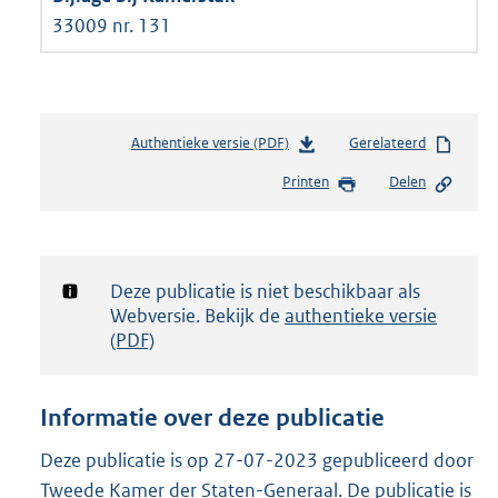
33009 nr. 131
Authentieke versie (PDF)
b
Gerelateerd
e
Printen
Delen
s
t
a
n
d
Notificatie:
Deze publicatie is niet beschikbaar als
s
Webversie. Bekijk de
authentieke versie
g
(PDF)
r
o
o
Informatie over deze publicatie
t
t
Deze publicatie is op 27-07-2023 gepubliceerd door
e
Tweede Kamer der Staten-Generaal. De publicatie is
: