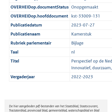
t
b
OVERHEIDop.documentStatus
Onopgemaakt
OVERHEIDop.hoofddocument
kst-33009-131
Publicatiedatum
2023-07-27
Publicatienaam
Kamerstuk
Rubriek parlementair
Bijlage
Taal
nl
Titel
Perspectief op de Ne
Innovatief, duurzaam,
Vergaderjaar
2022-2023
Disclaimer
De hier aangeboden pdf-bestanden van het Staatsblad, Staatscourant,
Tractatenblad, provinciaal blad, gemeenteblad, waterschapsblad en blad