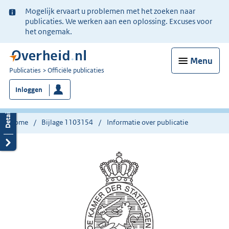
Ter
Mogelijk ervaart u problemen met het zoeken naar
informatie:
publicaties. We werken aan een oplossing. Excuses voor
het ongemak.
Menu
U
Publicaties
Officiële publicaties
bent
Inloggen
nu
hier:
Home
Bijlage 1103154
Informatie over publicatie