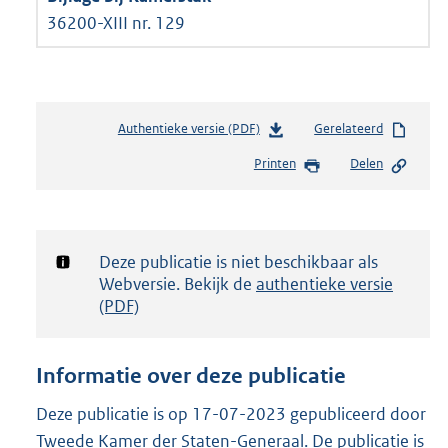
36200-XIII nr. 129
Authentieke versie (PDF)
b
Gerelateerd
e
Printen
Delen
s
t
a
n
d
Notificatie:
Deze publicatie is niet beschikbaar als
s
Webversie. Bekijk de
authentieke versie
g
(PDF)
r
o
o
Informatie over deze publicatie
t
t
Deze publicatie is op 17-07-2023 gepubliceerd door
e
Tweede Kamer der Staten-Generaal. De publicatie is
: