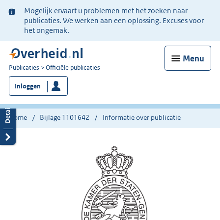
Ter
Mogelijk ervaart u problemen met het zoeken naar
informatie:
publicaties. We werken aan een oplossing. Excuses voor
het ongemak.
Menu
U
Publicaties
Officiële publicaties
bent
Inloggen
nu
hier:
Home
Bijlage 1101642
Informatie over publicatie