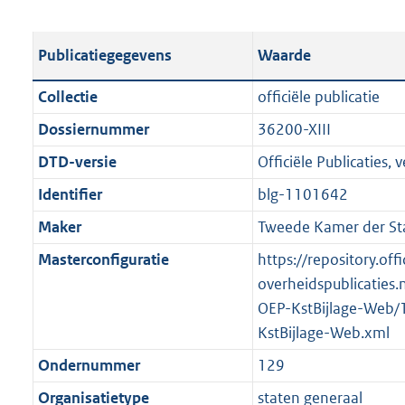
s
e
b
o
t
s
l
o
Publicatiegegevens
Waarde
a
t
i
t
n
a
c
t
Collectie
officiële publicatie
d
n
a
e
Dossiernummer
36200-XIII
s
d
t
:
g
s
DTD-versie
Officiële Publicaties, v
i
2
r
g
e
1
Identifier
blg-1101642
o
r
i
8
Maker
Tweede Kamer der St
o
o
n
K
t
o
Masterconfiguratie
https://repository.offi
f
b
t
t
overheidspublicaties.
o
e
t
OEP-KstBijlage-Web/
r
:
e
KstBijlage-Web.xml
m
2
:
a
Ondernummer
129
K
2
a
Organisatietype
staten generaal
b
K