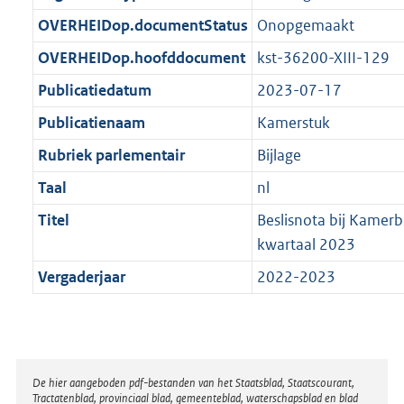
t
b
OVERHEIDop.documentStatus
Onopgemaakt
OVERHEIDop.hoofddocument
kst-36200-XIII-129
Publicatiedatum
2023-07-17
Publicatienaam
Kamerstuk
Rubriek parlementair
Bijlage
Taal
nl
Titel
Beslisnota bij Kamerb
kwartaal 2023
Vergaderjaar
2022-2023
Disclaimer
De hier aangeboden pdf-bestanden van het Staatsblad, Staatscourant,
Tractatenblad, provinciaal blad, gemeenteblad, waterschapsblad en blad