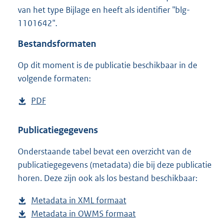
2
van het type Bijlage en heeft als identifier "blg-
1
1101642".
8
K
Bestandsformaten
b
Op dit moment is de publicatie beschikbaar in de
volgende formaten:
D
PDF
b
o
e
w
s
Publicatiegegevens
n
t
Onderstaande tabel bevat een overzicht van de
l
a
publicatiegegevens (metadata) die bij deze publicatie
o
n
horen. Deze zijn ook als los bestand beschikbaar:
a
d
d
s
Metadata in XML formaat
b
p
g
Metadata in OWMS formaat
e
b
u
r