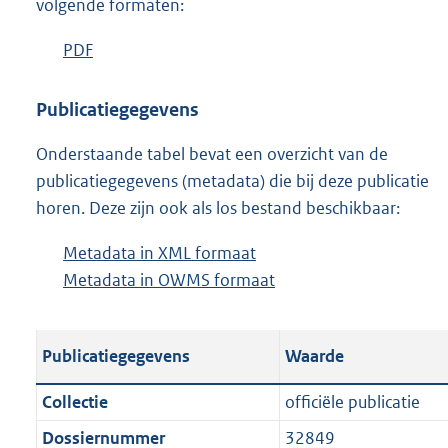
volgende formaten:
D
PDF
b
o
e
w
s
Publicatiegegevens
n
t
Onderstaande tabel bevat een overzicht van de
l
a
publicatiegegevens (metadata) die bij deze publicatie
o
n
horen. Deze zijn ook als los bestand beschikbaar:
a
d
d
s
Metadata in XML formaat
b
p
g
Metadata in OWMS formaat
e
b
u
r
s
e
b
o
t
s
l
o
Publicatiegegevens
Waarde
a
t
i
t
n
a
c
t
Collectie
officiële publicatie
d
n
a
e
Dossiernummer
32849
s
d