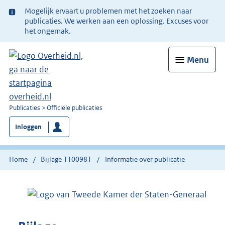
Ter
Mogelijk ervaart u problemen met het zoeken naar
informatie:
publicaties. We werken aan een oplossing. Excuses voor
het ongemak.
Menu
U
Publicaties
Officiële publicaties
bent
Inloggen
nu
hier:
Home
Bijlage 1100981
Informatie over publicatie