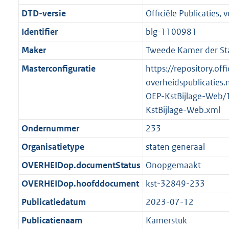
t
:
g
s
DTD-versie
Officiële Publicaties, v
i
1
r
g
e
,
Identifier
blg-1100981
o
r
i
2
Maker
Tweede Kamer der St
o
o
n
M
t
o
Masterconfiguratie
https://repository.offi
f
b
t
t
overheidspublicaties.
o
e
t
OEP-KstBijlage-Web/
r
:
e
KstBijlage-Web.xml
m
2
:
a
Ondernummer
233
K
2
a
Organisatietype
staten generaal
b
K
t
b
OVERHEIDop.documentStatus
Onopgemaakt
OVERHEIDop.hoofddocument
kst-32849-233
Publicatiedatum
2023-07-12
Publicatienaam
Kamerstuk