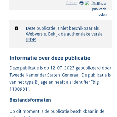
Printen
Delen
s
t
a
n
d
Notificatie:
Deze publicatie is niet beschikbaar als
s
Webversie. Bekijk de
authentieke versie
g
(PDF)
r
o
o
Informatie over deze publicatie
t
t
Deze publicatie is op 12-07-2023 gepubliceerd door
e
Tweede Kamer der Staten-Generaal. De publicatie is
:
1
van het type Bijlage en heeft als identifier "blg-
,
1100981".
2
M
Bestandsformaten
b
Op dit moment is de publicatie beschikbaar in de