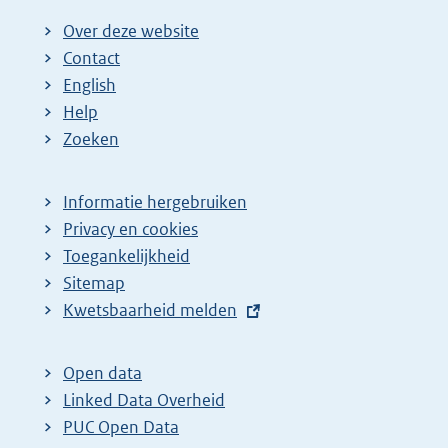
Over deze website
Contact
English
Help
Zoeken
Informatie hergebruiken
Privacy en cookies
Toegankelijkheid
Sitemap
E
Kwetsbaarheid melden
x
t
Open data
e
Linked Data Overheid
r
PUC Open Data
n