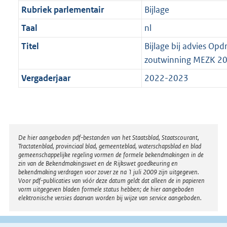
Rubriek parlementair
Bijlage
Taal
nl
Titel
Bijlage bij advies Op
zoutwinning MEZK 20 
Vergaderjaar
2022-2023
Disclaimer
De hier aangeboden pdf-bestanden van het Staatsblad, Staatscourant,
Tractatenblad, provinciaal blad, gemeenteblad, waterschapsblad en blad
gemeenschappelijke regeling vormen de formele bekendmakingen in de
zin van de Bekendmakingswet en de Rijkswet goedkeuring en
bekendmaking verdragen voor zover ze na 1 juli 2009 zijn uitgegeven.
Voor pdf-publicaties van vóór deze datum geldt dat alleen de in papieren
vorm uitgegeven bladen formele status hebben; de hier aangeboden
elektronische versies daarvan worden bij wijze van service aangeboden.