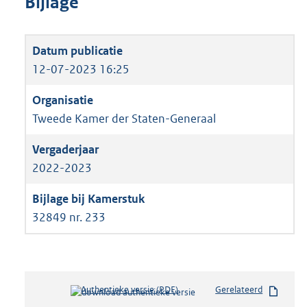
Bijlage
12-07-2023 16:25
Tweede Kamer der Staten-Generaal
2022-2023
32849 nr. 233
Authentieke versie (PDF)
b
Gerelateerd
e