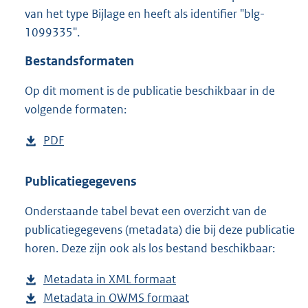
1
van het type Bijlage en heeft als identifier "blg-
3
1099335".
3
K
Bestandsformaten
b
Op dit moment is de publicatie beschikbaar in de
volgende formaten:
D
PDF
b
o
e
w
s
Publicatiegegevens
n
t
Onderstaande tabel bevat een overzicht van de
l
a
publicatiegegevens (metadata) die bij deze publicatie
o
n
horen. Deze zijn ook als los bestand beschikbaar:
a
d
d
s
Metadata in XML formaat
b
p
g
Metadata in OWMS formaat
e
b
u
r