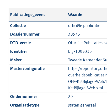
s
e
b
o
t
s
l
o
Publicatiegegevens
Waarde
a
t
i
t
n
a
c
t
Collectie
officiële publicatie
d
n
a
e
Dossiernummer
30573
s
d
t
:
g
s
DTD-versie
Officiële Publicaties, v
i
1
r
g
e
3
Identifier
blg-1099335
o
r
i
3
Maker
Tweede Kamer der St
o
o
n
K
t
o
Masterconfiguratie
https://repository.offi
f
b
t
t
overheidspublicaties.
o
e
t
OEP-KstBijlage-Web/
r
:
e
KstBijlage-Web.xml
m
2
:
a
Ondernummer
201
K
2
a
Organisatietype
staten generaal
b
K