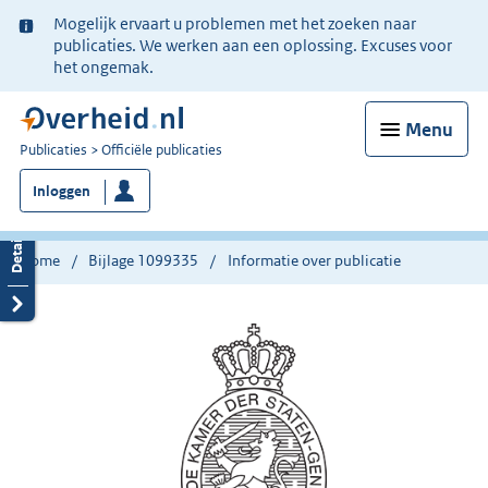
Ter
Mogelijk ervaart u problemen met het zoeken naar
informatie:
publicaties. We werken aan een oplossing. Excuses voor
het ongemak.
Menu
U
Publicaties
Officiële publicaties
bent
Inloggen
nu
hier:
Home
Bijlage 1099335
Informatie over publicatie