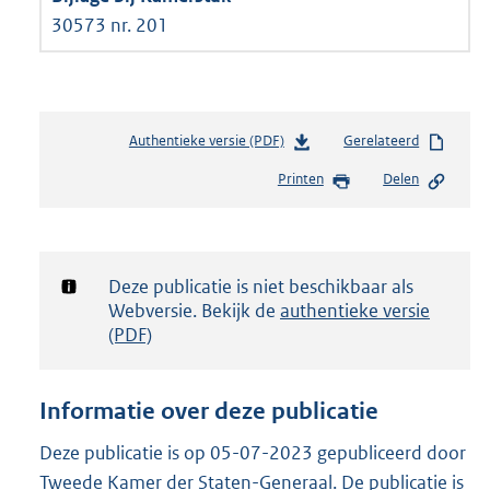
30573 nr. 201
Authentieke versie (PDF)
b
Gerelateerd
e
Printen
Delen
s
t
a
n
d
Notificatie:
Deze publicatie is niet beschikbaar als
s
Webversie. Bekijk de
authentieke versie
g
(PDF)
r
o
o
Informatie over deze publicatie
t
t
Deze publicatie is op 05-07-2023 gepubliceerd door
e
Tweede Kamer der Staten-Generaal. De publicatie is
: