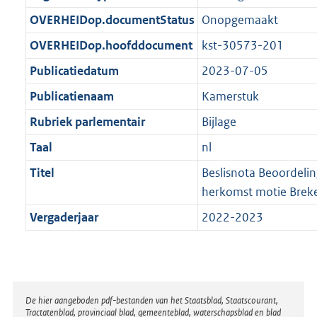
t
b
OVERHEIDop.documentStatus
Onopgemaakt
OVERHEIDop.hoofddocument
kst-30573-201
Publicatiedatum
2023-07-05
Publicatienaam
Kamerstuk
Rubriek parlementair
Bijlage
Taal
nl
Titel
Beslisnota Beoordeling
herkomst motie Breke
Vergaderjaar
2022-2023
Disclaimer
De hier aangeboden pdf-bestanden van het Staatsblad, Staatscourant,
Tractatenblad, provinciaal blad, gemeenteblad, waterschapsblad en blad