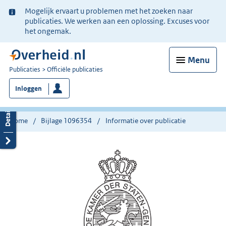
Ter
Mogelijk ervaart u problemen met het zoeken naar
informatie:
publicaties. We werken aan een oplossing. Excuses voor
het ongemak.
Menu
U
Publicaties
Officiële publicaties
bent
Inloggen
nu
hier:
Home
Bijlage 1096354
Informatie over publicatie