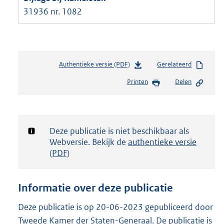
31936 nr. 1082
Authentieke versie (PDF)
b
Gerelateerd
e
Printen
Delen
s
t
a
n
d
Notificatie:
Deze publicatie is niet beschikbaar als
s
Webversie. Bekijk de
authentieke versie
g
(PDF)
r
o
o
Informatie over deze publicatie
t
t
Deze publicatie is op 20-06-2023 gepubliceerd door
e
Tweede Kamer der Staten-Generaal. De publicatie is
: