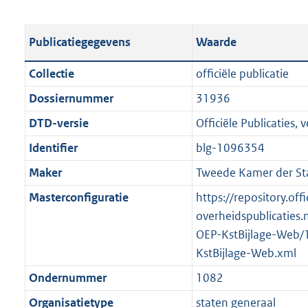
s
e
b
o
t
s
l
o
Publicatiegegevens
Waarde
a
t
i
t
n
a
c
t
Collectie
officiële publicatie
d
n
a
e
Dossiernummer
31936
s
d
t
:
g
s
DTD-versie
Officiële Publicaties, v
i
1
r
g
e
6
Identifier
blg-1096354
o
r
i
7
Maker
Tweede Kamer der St
o
o
n
K
t
o
Masterconfiguratie
https://repository.offi
f
b
t
t
overheidspublicaties.
o
e
t
OEP-KstBijlage-Web/
r
:
e
KstBijlage-Web.xml
m
2
:
a
Ondernummer
1082
K
2
a
Organisatietype
staten generaal
b
K