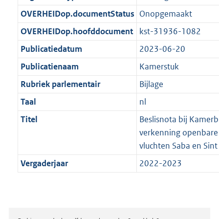
t
b
OVERHEIDop.documentStatus
Onopgemaakt
OVERHEIDop.hoofddocument
kst-31936-1082
Publicatiedatum
2023-06-20
Publicatienaam
Kamerstuk
Rubriek parlementair
Bijlage
Taal
nl
Titel
Beslisnota bij Kamerb
verkenning openbare 
vluchten Saba en Sint 
Vergaderjaar
2022-2023