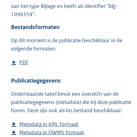
1
van het type Bijlage en heeft als identifier "blg-
6
1096354".
7
K
Bestandsformaten
b
Op dit moment is de publicatie beschikbaar in de
volgende formaten:
D
PDF
b
o
e
w
s
Publicatiegegevens
n
t
Onderstaande tabel bevat een overzicht van de
l
a
publicatiegegevens (metadata) die bij deze publicatie
o
n
horen. Deze zijn ook als los bestand beschikbaar:
a
d
d
s
Metadata in XML formaat
b
p
g
Metadata in OWMS formaat
e
b
u
r