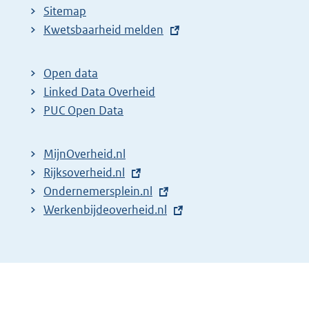
Sitemap
E
Kwetsbaarheid melden
x
t
Open data
e
Linked Data Overheid
r
PUC Open Data
n
e
MijnOverheid.nl
l
E
Rijksoverheid.nl
i
x
E
Ondernemersplein.nl
n
t
x
E
Werkenbijdeoverheid.nl
k
e
t
x
:
r
e
t
n
r
e
e
n
r
l
e
n