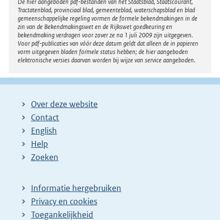
Disclaimer
De hier aangeboden pdf-bestanden van het Staatsblad, Staatscourant,
Tractatenblad, provinciaal blad, gemeenteblad, waterschapsblad en blad
gemeenschappelijke regeling vormen de formele bekendmakingen in de
zin van de Bekendmakingswet en de Rijkswet goedkeuring en
bekendmaking verdragen voor zover ze na 1 juli 2009 zijn uitgegeven.
Voor pdf-publicaties van vóór deze datum geldt dat alleen de in papieren
vorm uitgegeven bladen formele status hebben; de hier aangeboden
elektronische versies daarvan worden bij wijze van service aangeboden.
Over deze website
Contact
English
Help
Zoeken
Informatie hergebruiken
Privacy en cookies
Toegankelijkheid