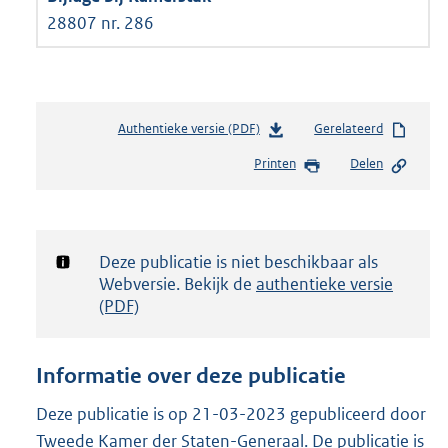
28807 nr. 286
Authentieke versie (PDF)
b
Gerelateerd
e
Printen
Delen
s
t
a
n
d
Notificatie:
Deze publicatie is niet beschikbaar als
s
Webversie. Bekijk de
authentieke versie
g
(PDF)
r
o
o
Informatie over deze publicatie
t
t
Deze publicatie is op 21-03-2023 gepubliceerd door
e
Tweede Kamer der Staten-Generaal. De publicatie is
: