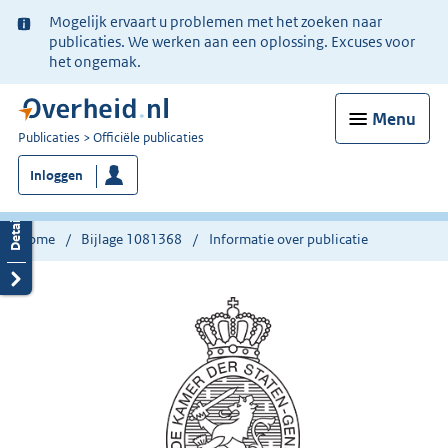
Ter
Mogelijk ervaart u problemen met het zoeken naar
informatie:
publicaties. We werken aan een oplossing. Excuses voor
het ongemak.
Menu
U
Publicaties
Officiële publicaties
bent
Inloggen
nu
hier:
Home
Bijlage 1081368
Informatie over publicatie