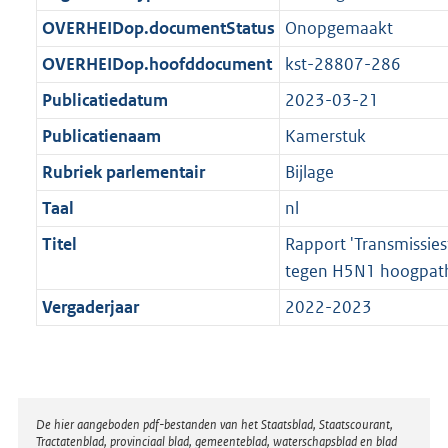
t
b
OVERHEIDop.documentStatus
Onopgemaakt
OVERHEIDop.hoofddocument
kst-28807-286
Publicatiedatum
2023-03-21
Publicatienaam
Kamerstuk
Rubriek parlementair
Bijlage
Taal
nl
Titel
Rapport 'Transmissies
tegen H5N1 hoogpath
Vergaderjaar
2022-2023
Disclaimer
De hier aangeboden pdf-bestanden van het Staatsblad, Staatscourant,
Tractatenblad, provinciaal blad, gemeenteblad, waterschapsblad en blad