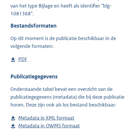
2
van het type Bijlage en heeft als identifier "blg-
M
1081368".
b
Bestandsformaten
Op dit moment is de publicatie beschikbaar in de
volgende formaten:
D
PDF
b
o
e
w
s
Publicatiegegevens
n
t
Onderstaande tabel bevat een overzicht van de
l
a
publicatiegegevens (metadata) die bij deze publicatie
o
n
horen. Deze zijn ook als los bestand beschikbaar:
a
d
d
s
Metadata in XML formaat
b
p
g
Metadata in OWMS formaat
e
b
u
r