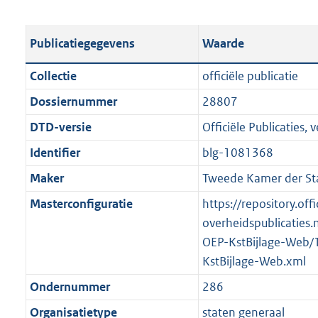
s
e
b
o
t
s
l
o
Publicatiegegevens
Waarde
a
t
i
t
n
a
c
t
Collectie
officiële publicatie
d
n
a
e
Dossiernummer
28807
s
d
t
:
g
s
DTD-versie
Officiële Publicaties, v
i
2
r
g
e
M
Identifier
blg-1081368
o
r
i
b
Maker
Tweede Kamer der St
o
o
n
t
o
Masterconfiguratie
https://repository.offi
f
t
t
overheidspublicaties.
o
e
t
OEP-KstBijlage-Web/
r
:
e
KstBijlage-Web.xml
m
2
:
a
Ondernummer
286
K
2
a
Organisatietype
staten generaal
b
K