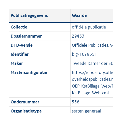
s
e
b
o
t
s
l
o
Publicatiegegevens
Waarde
a
t
i
t
n
a
c
t
Collectie
officiële publicatie
d
n
a
e
Dossiernummer
29453
s
d
t
:
g
s
DTD-versie
Officiële Publicaties, v
i
1
r
g
e
4
Identifier
blg-1078351
o
r
i
7
Maker
Tweede Kamer der St
o
o
n
K
t
o
Masterconfiguratie
https://repository.offi
f
b
t
t
overheidspublicaties.
o
e
t
OEP-KstBijlage-Web/
r
:
e
KstBijlage-Web.xml
m
2
:
a
Ondernummer
558
K
2
a
Organisatietype
staten generaal
b
K