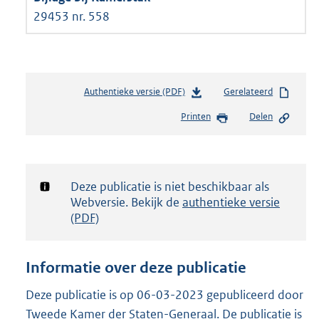
29453 nr. 558
Authentieke versie (PDF)
b
Gerelateerd
e
Printen
Delen
s
t
a
n
d
Notificatie:
Deze publicatie is niet beschikbaar als
s
Webversie. Bekijk de
authentieke versie
g
(PDF)
r
o
o
Informatie over deze publicatie
t
t
Deze publicatie is op 06-03-2023 gepubliceerd door
e
Tweede Kamer der Staten-Generaal. De publicatie is
: