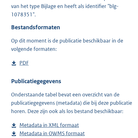
1
van het type Bijlage en heeft als identifier "blg-
4
1078351".
7
K
Bestandsformaten
b
Op dit moment is de publicatie beschikbaar in de
volgende formaten:
D
PDF
b
o
e
w
s
Publicatiegegevens
n
t
Onderstaande tabel bevat een overzicht van de
l
a
publicatiegegevens (metadata) die bij deze publicatie
o
n
horen. Deze zijn ook als los bestand beschikbaar:
a
d
d
s
Metadata in XML formaat
b
p
g
Metadata in OWMS formaat
e
b
u
r