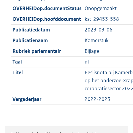
t
b
OVERHEIDop.documentStatus
Onopgemaakt
OVERHEIDop.hoofddocument
kst-29453-558
Publicatiedatum
2023-03-06
Publicatienaam
Kamerstuk
Rubriek parlementair
Bijlage
Taal
nl
Titel
Beslisnota bij Kamerbr
op het onderzoeksrap
corporatiesector 2022
Vergaderjaar
2022-2023