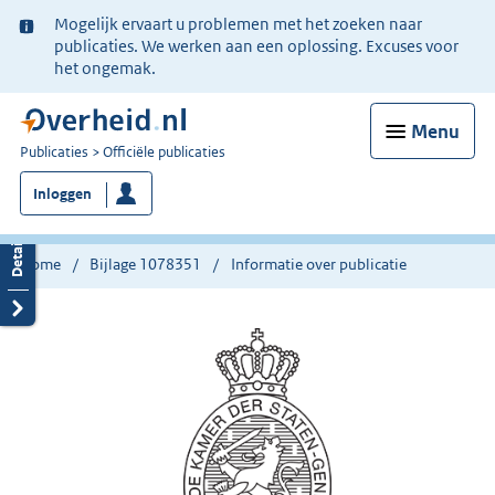
Ter
Mogelijk ervaart u problemen met het zoeken naar
informatie:
publicaties. We werken aan een oplossing. Excuses voor
het ongemak.
Menu
U
Publicaties
Officiële publicaties
bent
Inloggen
nu
hier:
Home
Bijlage 1078351
Informatie over publicatie