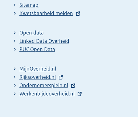
Sitemap
E
Kwetsbaarheid melden
x
t
Open data
e
Linked Data Overheid
r
PUC Open Data
n
e
MijnOverheid.nl
l
E
Rijksoverheid.nl
i
x
E
Ondernemersplein.nl
n
t
x
E
Werkenbijdeoverheid.nl
k
e
t
x
:
r
e
t
n
r
e
e
n
r
l
e
n