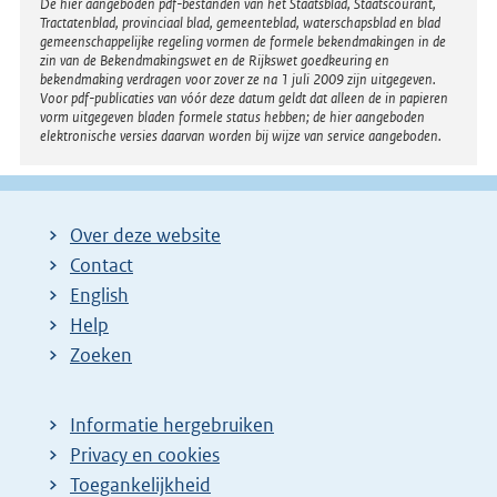
Disclaimer
De hier aangeboden pdf-bestanden van het Staatsblad, Staatscourant,
Tractatenblad, provinciaal blad, gemeenteblad, waterschapsblad en blad
gemeenschappelijke regeling vormen de formele bekendmakingen in de
zin van de Bekendmakingswet en de Rijkswet goedkeuring en
bekendmaking verdragen voor zover ze na 1 juli 2009 zijn uitgegeven.
Voor pdf-publicaties van vóór deze datum geldt dat alleen de in papieren
vorm uitgegeven bladen formele status hebben; de hier aangeboden
elektronische versies daarvan worden bij wijze van service aangeboden.
Over deze website
Contact
English
Help
Zoeken
Informatie hergebruiken
Privacy en cookies
Toegankelijkheid