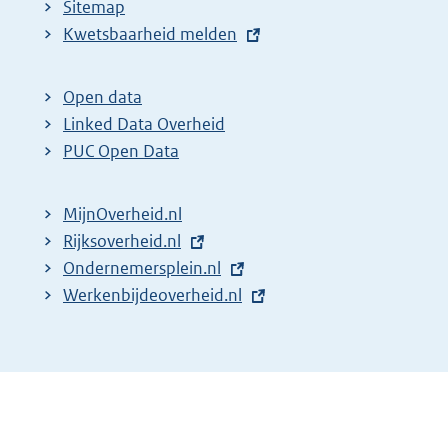
Sitemap
E
Kwetsbaarheid melden
x
t
Open data
e
Linked Data Overheid
r
PUC Open Data
n
e
MijnOverheid.nl
l
E
Rijksoverheid.nl
i
x
E
Ondernemersplein.nl
n
t
x
E
Werkenbijdeoverheid.nl
k
e
t
x
:
r
e
t
n
r
e
e
n
r
l
e
n