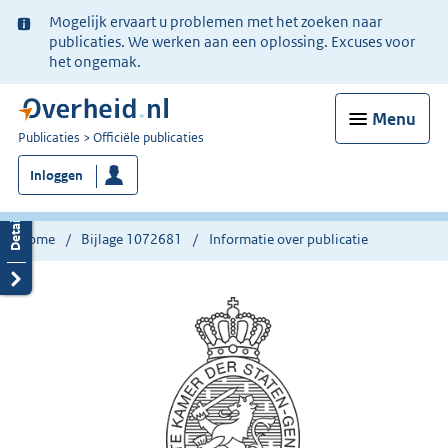
Ter
Mogelijk ervaart u problemen met het zoeken naar
informatie:
publicaties. We werken aan een oplossing. Excuses voor
het ongemak.
Menu
U
Publicaties
Officiële publicaties
bent
Inloggen
nu
hier:
Home
Bijlage 1072681
Informatie over publicatie