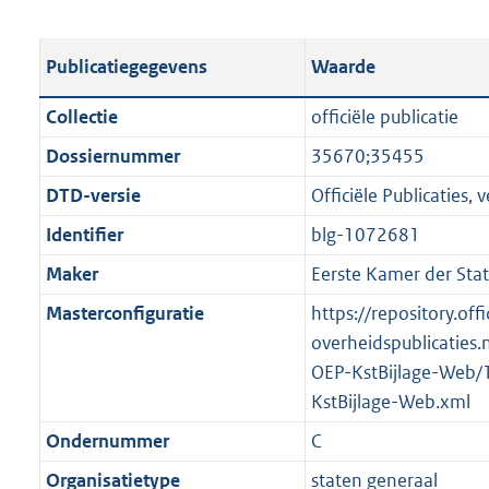
s
e
b
o
t
s
l
o
Publicatiegegevens
Waarde
a
t
i
t
n
a
c
t
Collectie
officiële publicatie
d
n
a
e
Dossiernummer
35670;35455
s
d
t
:
g
s
DTD-versie
Officiële Publicaties, v
i
9
r
g
e
2
Identifier
blg-1072681
o
r
i
4
Maker
Eerste Kamer der Sta
o
o
n
K
t
o
Masterconfiguratie
https://repository.offi
f
b
t
t
overheidspublicaties.
o
e
t
OEP-KstBijlage-Web/
r
:
e
KstBijlage-Web.xml
m
1
:
a
Ondernummer
C
K
2
a
Organisatietype
staten generaal
b
K