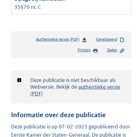
35670 nr. C
Authentieke versie (PDF)
b
Gerelateerd
e
Printen
Delen
s
t
a
n
d
Notificatie:
Deze publicatie is niet beschikbaar als
s
Webversie. Bekijk de
authentieke versie
g
(PDF)
r
o
o
Informatie over deze publicatie
t
t
Deze publicatie is op 07-02-2023 gepubliceerd door
e
Eerste Kamer der Staten-Generaal. De publicatie is
: