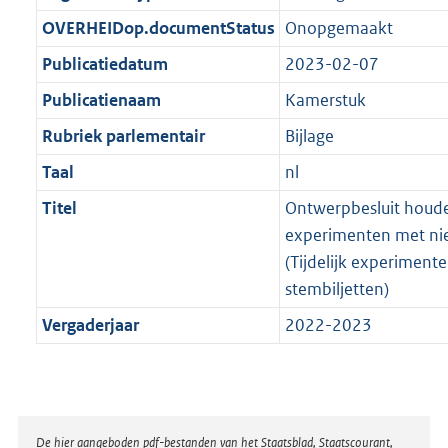
t
b
OVERHEIDop.documentStatus
Onopgemaakt
Publicatiedatum
2023-02-07
Publicatienaam
Kamerstuk
Rubriek parlementair
Bijlage
Taal
nl
Titel
Ontwerpbesluit houden
experimenten met nie
(Tijdelijk experiment
stembiljetten)
Vergaderjaar
2022-2023
Disclaimer
De hier aangeboden pdf-bestanden van het Staatsblad, Staatscourant,