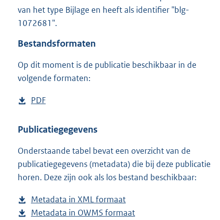
9
van het type Bijlage en heeft als identifier "blg-
2
1072681".
4
K
Bestandsformaten
b
Op dit moment is de publicatie beschikbaar in de
volgende formaten:
D
PDF
b
o
e
w
s
Publicatiegegevens
n
t
Onderstaande tabel bevat een overzicht van de
l
a
publicatiegegevens (metadata) die bij deze publicatie
o
n
horen. Deze zijn ook als los bestand beschikbaar:
a
d
d
s
Metadata in XML formaat
b
p
g
Metadata in OWMS formaat
e
b
u
r