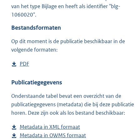
7
van het type Bijlage en heeft als identifier "blg-
0
1060020".
7
K
Bestandsformaten
b
Op dit moment is de publicatie beschikbaar in de
volgende formaten:
D
PDF
b
o
e
w
s
Publicatiegegevens
n
t
Onderstaande tabel bevat een overzicht van de
l
a
publicatiegegevens (metadata) die bij deze publicatie
o
n
horen. Deze zijn ook als los bestand beschikbaar:
a
d
d
s
Metadata in XML formaat
b
p
g
Metadata in OWMS formaat
e
b
u
r