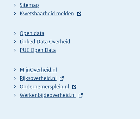
Sitemap
E
Kwetsbaarheid melden
x
t
Open data
e
Linked Data Overheid
r
PUC Open Data
n
e
MijnOverheid.nl
l
E
Rijksoverheid.nl
i
x
E
Ondernemersplein.nl
n
t
x
E
Werkenbijdeoverheid.nl
k
e
t
x
:
r
e
t
n
r
e
e
n
r
l
e
n