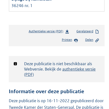
36246 nr. 1
Authentieke versie (PDF)
b
Gerelateerd
e
Printen
Delen
s
t
a
n
d
Notificatie:
Deze publicatie is niet beschikbaar als
s
Webversie. Bekijk de
authentieke versie
g
(PDF)
r
o
o
Informatie over deze publicatie
t
t
Deze publicatie is op 16-11-2022 gepubliceerd door
e
Tweede Kamer der Staten-Generaal. De publicatie is
: