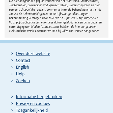
Disclaimer
De hier aangeboden pdf-bestanden van het Staatsblad, Staatscourant,
Tractatenblad, provinciaal blad, gemeenteblad, waterschapsblad en blad
gemeenschappelijke regeling vormen de formele bekendmakingen in de
zin van de Bekendmakingswet en de Rijkswet goedkeuring en
bekendmaking verdragen voor zover ze na 1 juli 2009 zijn uitgegeven.
Voor pdf-publicaties van vóór deze datum geldt dat alleen de in papieren
vorm uitgegeven bladen formele status hebben; de hier aangeboden
elektronische versies daarvan worden bij wijze van service aangeboden.
Over deze website
Contact
English
Help
Zoeken
Informatie hergebruiken
Privacy en cookies
Toegankelijkheid