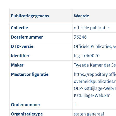
s
e
b
o
t
s
l
o
Publicatiegegevens
Waarde
a
t
i
t
n
a
c
t
Collectie
officiële publicatie
d
n
a
e
Dossiernummer
36246
s
d
t
:
g
s
DTD-versie
Officiële Publicaties, v
i
7
r
g
e
0
Identifier
blg-1060020
o
r
i
7
Maker
Tweede Kamer der St
o
o
n
K
t
o
Masterconfiguratie
https://repository.offi
f
b
t
t
overheidspublicaties.
o
e
t
OEP-KstBijlage-Web/
r
:
e
KstBijlage-Web.xml
m
2
:
a
Ondernummer
1
K
2
a
Organisatietype
staten generaal
b
K