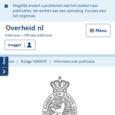
Ter
Mogelijk ervaart u problemen met het zoeken naar
informatie:
publicaties. We werken aan een oplossing. Excuses voor
het ongemak.
Menu
U
Publicaties
Officiële publicaties
bent
Inloggen
nu
hier:
Home
Bijlage 1060020
Informatie over publicatie