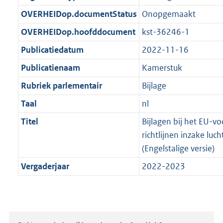
t
b
OVERHEIDop.documentStatus
Onopgemaakt
OVERHEIDop.hoofddocument
kst-36246-1
Publicatiedatum
2022-11-16
Publicatienaam
Kamerstuk
Rubriek parlementair
Bijlage
Taal
nl
Titel
Bijlagen bij het EU-vo
richtlijnen inzake lu
(Engelstalige versie)
Vergaderjaar
2022-2023