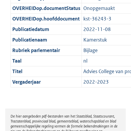
t
b
OVERHEIDop.documentStatus
Onopgemaakt
OVERHEIDop.hoofddocument
kst-36243-3
Publicatiedatum
2022-11-08
Publicatienaam
Kamerstuk
Rubriek parlementair
Bijlage
Taal
nl
Titel
Advies College van pr
Vergaderjaar
2022-2023
Disclaimer
De hier aangeboden pdf-bestanden van het Staatsblad, Staatscourant,
Tractatenblad, provinciaal blad, gemeenteblad, waterschapsblad en blad
gemeenschappelijke regeling vormen de formele bekendmakingen in de