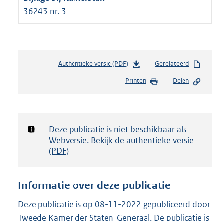
36243 nr. 3
Authentieke versie (PDF)
b
Gerelateerd
e
Printen
Delen
s
t
a
n
d
Notificatie:
Deze publicatie is niet beschikbaar als
s
Webversie. Bekijk de
authentieke versie
g
(PDF)
r
o
o
Informatie over deze publicatie
t
t
Deze publicatie is op 08-11-2022 gepubliceerd door
e
Tweede Kamer der Staten-Generaal. De publicatie is
: