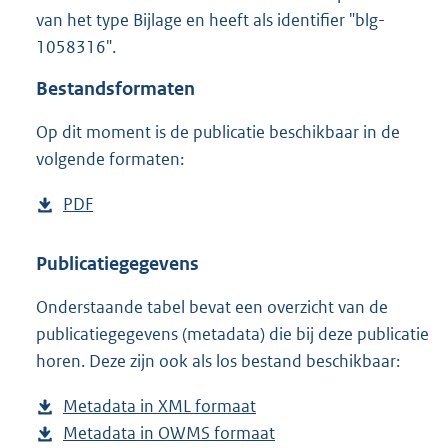
1
van het type Bijlage en heeft als identifier "blg-
,
1058316".
3
M
Bestandsformaten
b
Op dit moment is de publicatie beschikbaar in de
volgende formaten:
D
PDF
b
o
e
w
s
Publicatiegegevens
n
t
Onderstaande tabel bevat een overzicht van de
l
a
publicatiegegevens (metadata) die bij deze publicatie
o
n
horen. Deze zijn ook als los bestand beschikbaar:
a
d
d
s
Metadata in XML formaat
b
p
g
Metadata in OWMS formaat
e
b
u
r