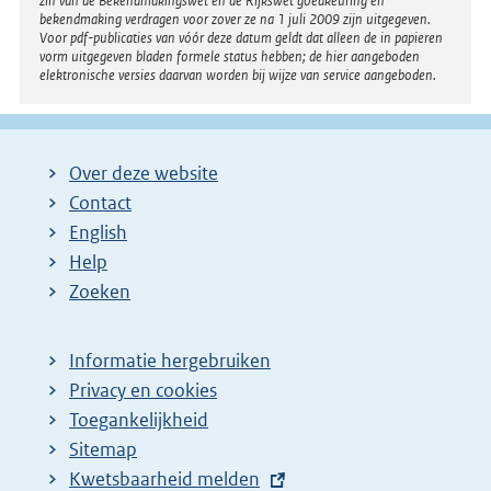
zin van de Bekendmakingswet en de Rijkswet goedkeuring en
bekendmaking verdragen voor zover ze na 1 juli 2009 zijn uitgegeven.
Voor pdf-publicaties van vóór deze datum geldt dat alleen de in papieren
vorm uitgegeven bladen formele status hebben; de hier aangeboden
elektronische versies daarvan worden bij wijze van service aangeboden.
Over deze website
Contact
English
Help
Zoeken
Informatie hergebruiken
Privacy en cookies
Toegankelijkheid
Sitemap
E
Kwetsbaarheid melden