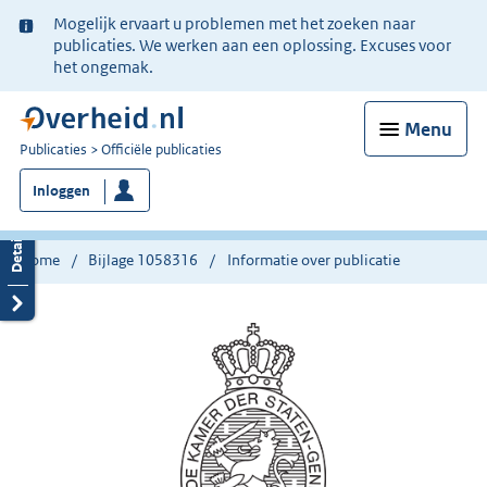
Ter
Mogelijk ervaart u problemen met het zoeken naar
informatie:
publicaties. We werken aan een oplossing. Excuses voor
het ongemak.
Menu
U
Publicaties
Officiële publicaties
bent
Inloggen
nu
hier:
Home
Bijlage 1058316
Informatie over publicatie