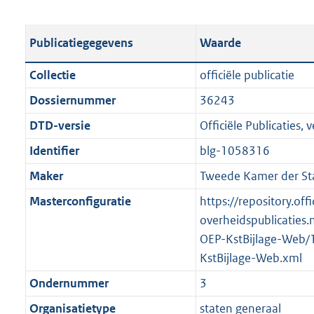
s
e
b
o
t
s
l
o
Publicatiegegevens
Waarde
a
t
i
t
n
a
c
t
Collectie
officiële publicatie
d
n
a
e
Dossiernummer
36243
s
d
t
:
g
s
DTD-versie
Officiële Publicaties, v
i
1
r
g
e
,
Identifier
blg-1058316
o
r
i
3
Maker
Tweede Kamer der St
o
o
n
M
t
o
Masterconfiguratie
https://repository.offi
f
b
t
t
overheidspublicaties.
o
e
t
OEP-KstBijlage-Web/
r
:
e
KstBijlage-Web.xml
m
1
:
a
Ondernummer
3
K
2
a
Organisatietype
staten generaal
b
K