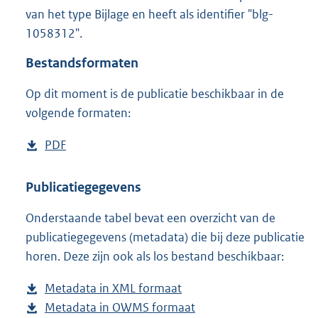
6
van het type Bijlage en heeft als identifier "blg-
,
1058312".
8
M
Bestandsformaten
b
Op dit moment is de publicatie beschikbaar in de
volgende formaten:
D
PDF
b
o
e
w
s
Publicatiegegevens
n
t
Onderstaande tabel bevat een overzicht van de
l
a
publicatiegegevens (metadata) die bij deze publicatie
o
n
horen. Deze zijn ook als los bestand beschikbaar:
a
d
d
s
Metadata in XML formaat
b
p
g
Metadata in OWMS formaat
e
b
u
r