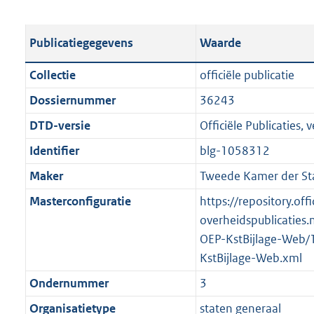
s
e
b
o
t
s
l
o
Publicatiegegevens
Waarde
a
t
i
t
n
a
c
t
Collectie
officiële publicatie
d
n
a
e
Dossiernummer
36243
s
d
t
:
g
s
DTD-versie
Officiële Publicaties, v
i
6
r
g
e
,
Identifier
blg-1058312
o
r
i
8
Maker
Tweede Kamer der St
o
o
n
M
t
o
Masterconfiguratie
https://repository.offi
f
b
t
t
overheidspublicaties.
o
e
t
OEP-KstBijlage-Web/
r
:
e
KstBijlage-Web.xml
m
1
:
a
Ondernummer
3
K
2
a
Organisatietype
staten generaal
b
K