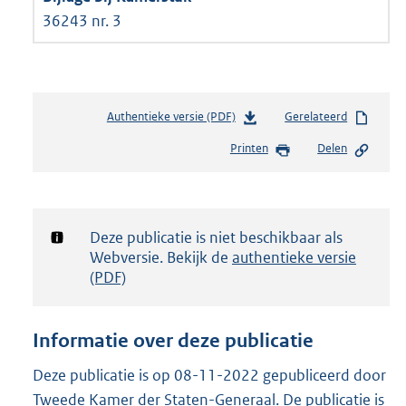
36243 nr. 3
Authentieke versie (PDF)
b
Gerelateerd
e
Printen
Delen
s
t
a
n
d
Notificatie:
Deze publicatie is niet beschikbaar als
s
Webversie. Bekijk de
authentieke versie
g
(PDF)
r
o
o
Informatie over deze publicatie
t
t
Deze publicatie is op 08-11-2022 gepubliceerd door
e
Tweede Kamer der Staten-Generaal. De publicatie is
: