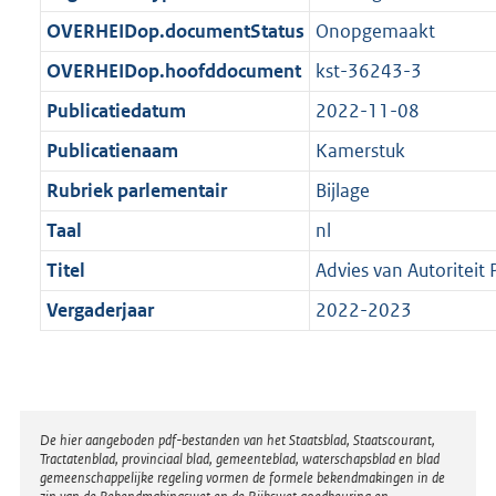
t
b
OVERHEIDop.documentStatus
Onopgemaakt
OVERHEIDop.hoofddocument
kst-36243-3
Publicatiedatum
2022-11-08
Publicatienaam
Kamerstuk
Rubriek parlementair
Bijlage
Taal
nl
Titel
Advies van Autoritei
Vergaderjaar
2022-2023
Disclaimer
De hier aangeboden pdf-bestanden van het Staatsblad, Staatscourant,
Tractatenblad, provinciaal blad, gemeenteblad, waterschapsblad en blad
gemeenschappelijke regeling vormen de formele bekendmakingen in de