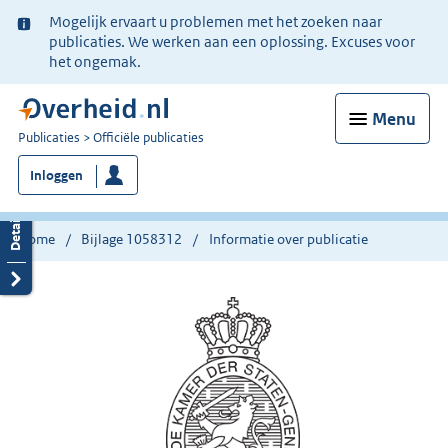
Ter
Mogelijk ervaart u problemen met het zoeken naar
informatie:
publicaties. We werken aan een oplossing. Excuses voor
het ongemak.
Menu
U
Publicaties
Officiële publicaties
bent
Inloggen
nu
hier:
Home
Bijlage 1058312
Informatie over publicatie