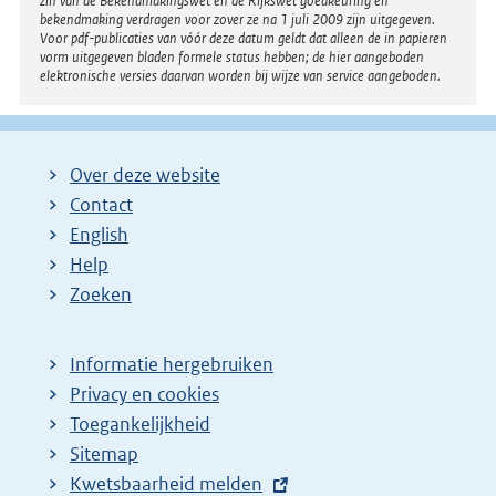
zin van de Bekendmakingswet en de Rijkswet goedkeuring en
bekendmaking verdragen voor zover ze na 1 juli 2009 zijn uitgegeven.
Voor pdf-publicaties van vóór deze datum geldt dat alleen de in papieren
vorm uitgegeven bladen formele status hebben; de hier aangeboden
elektronische versies daarvan worden bij wijze van service aangeboden.
Over deze website
Contact
English
Help
Zoeken
Informatie hergebruiken
Privacy en cookies
Toegankelijkheid
Sitemap
E
Kwetsbaarheid melden