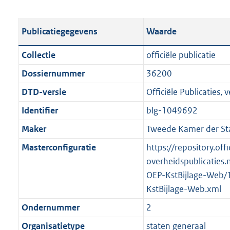
s
e
b
o
t
s
l
o
Publicatiegegevens
Waarde
a
t
i
t
n
a
c
t
Collectie
officiële publicatie
d
n
a
e
Dossiernummer
36200
s
d
t
:
g
s
DTD-versie
Officiële Publicaties, v
i
2
r
g
e
,
Identifier
blg-1049692
o
r
i
7
Maker
Tweede Kamer der St
o
o
n
M
t
o
Masterconfiguratie
https://repository.offi
f
b
t
t
overheidspublicaties.
o
e
t
OEP-KstBijlage-Web/
r
:
e
KstBijlage-Web.xml
m
1
:
a
Ondernummer
2
K
2
a
Organisatietype
staten generaal
b
K