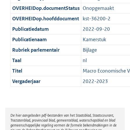
t
b
OVERHEIDop.documentStatus
Onopgemaakt
OVERHEIDop.hoofddocument
kst-36200-2
Publicatiedatum
2022-09-20
Publicatienaam
Kamerstuk
Rubriek parlementair
Bijlage
Taal
nl
Titel
Macro Economische V
Vergaderjaar
2022-2023
Disclaimer
De hier aangeboden pdf-bestanden van het Staatsblad, Staatscourant,
Tractatenblad, provinciaal blad, gemeenteblad, waterschapsblad en blad
gemeenschappelijke regeling vormen de formele bekendmakingen in de