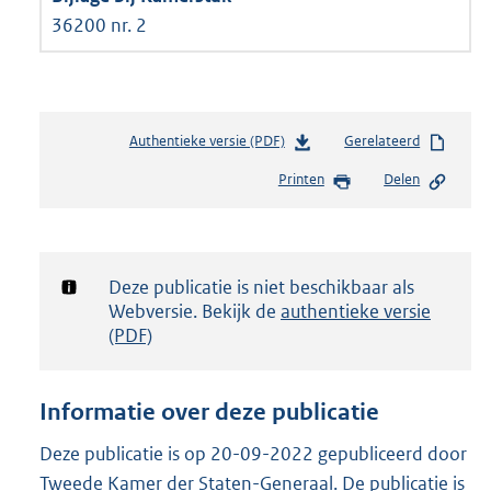
36200 nr. 2
Authentieke versie (PDF)
b
Gerelateerd
e
Printen
Delen
s
t
a
n
d
Notificatie:
Deze publicatie is niet beschikbaar als
s
Webversie. Bekijk de
authentieke versie
g
(PDF)
r
o
o
Informatie over deze publicatie
t
t
Deze publicatie is op 20-09-2022 gepubliceerd door
e
Tweede Kamer der Staten-Generaal. De publicatie is
: