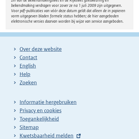
zin van de Bekendmakingswet en de Rijkswet goedkeuring en
bekendmaking verdragen voor zover ze na 1 juli 2009 zijn uitgegeven.
Voor pdf-publicaties van vóór deze datum geldt dat alleen de in papieren
vorm uitgegeven bladen formele status hebben; de hier aangeboden
elektronische versies daarvan worden bij wijze van service aangeboden.
Over deze website
Contact
English
Help
Zoeken
Informatie hergebruiken
Privacy en cookies
Toegankelijkheid
Sitemap
E
Kwetsbaarheid melden