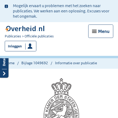
Ter
Mogelijk ervaart u problemen met het zoeken naar
informatie:
publicaties. We werken aan een oplossing. Excuses voor
het ongemak.
Menu
U
Publicaties
Officiële publicaties
bent
Inloggen
nu
hier:
Home
Bijlage 1049692
Informatie over publicatie