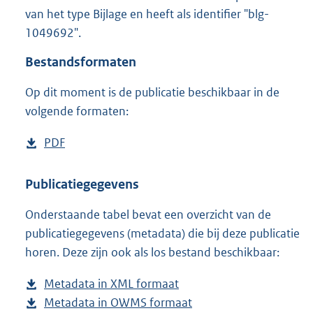
2
van het type Bijlage en heeft als identifier "blg-
,
1049692".
7
M
Bestandsformaten
b
Op dit moment is de publicatie beschikbaar in de
volgende formaten:
D
PDF
b
o
e
w
s
Publicatiegegevens
n
t
Onderstaande tabel bevat een overzicht van de
l
a
publicatiegegevens (metadata) die bij deze publicatie
o
n
horen. Deze zijn ook als los bestand beschikbaar:
a
d
d
s
Metadata in XML formaat
b
p
g
Metadata in OWMS formaat
e
b
u
r