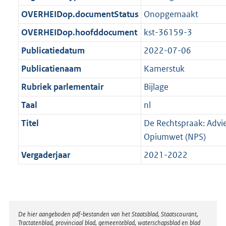
t
b
OVERHEIDop.documentStatus
Onopgemaakt
OVERHEIDop.hoofddocument
kst-36159-3
Publicatiedatum
2022-07-06
Publicatienaam
Kamerstuk
Rubriek parlementair
Bijlage
Taal
nl
Titel
De Rechtspraak: Advie
Opiumwet (NPS)
Vergaderjaar
2021-2022
Disclaimer
De hier aangeboden pdf-bestanden van het Staatsblad, Staatscourant,
Tractatenblad, provinciaal blad, gemeenteblad, waterschapsblad en blad