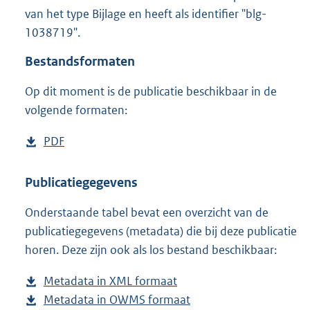
3
van het type Bijlage en heeft als identifier "blg-
,
1038719".
1
M
Bestandsformaten
b
Op dit moment is de publicatie beschikbaar in de
volgende formaten:
D
PDF
b
o
e
w
s
Publicatiegegevens
n
t
Onderstaande tabel bevat een overzicht van de
l
a
publicatiegegevens (metadata) die bij deze publicatie
o
n
horen. Deze zijn ook als los bestand beschikbaar:
a
d
d
s
Metadata in XML formaat
b
p
g
Metadata in OWMS formaat
e
b
u
r