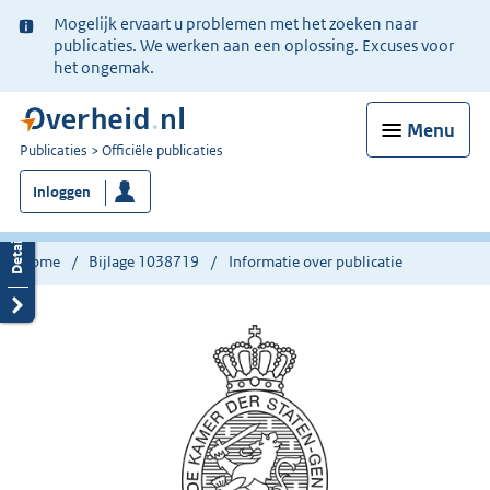
Ter
Mogelijk ervaart u problemen met het zoeken naar
informatie:
publicaties. We werken aan een oplossing. Excuses voor
het ongemak.
Menu
U
Publicaties
Officiële publicaties
bent
Inloggen
nu
hier:
Home
Bijlage 1038719
Informatie over publicatie