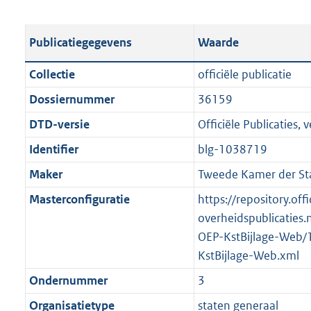
s
e
b
o
t
s
l
o
Publicatiegegevens
Waarde
a
t
i
t
n
a
c
t
Collectie
officiële publicatie
d
n
a
e
Dossiernummer
36159
s
d
t
:
g
s
DTD-versie
Officiële Publicaties, v
i
3
r
g
e
,
Identifier
blg-1038719
o
r
i
1
Maker
Tweede Kamer der St
o
o
n
M
t
o
Masterconfiguratie
https://repository.offi
f
b
t
t
overheidspublicaties.
o
e
t
OEP-KstBijlage-Web/
r
:
e
KstBijlage-Web.xml
m
2
:
a
Ondernummer
3
K
2
a
Organisatietype
staten generaal
b
K