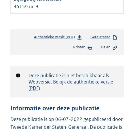
36159 nr. 3
Authentieke versie (PDF)
b
Gerelateerd
e
Printen
Delen
s
t
a
n
d
Notificatie:
Deze publicatie is niet beschikbaar als
s
Webversie. Bekijk de
authentieke versie
g
(PDF)
r
o
o
Informatie over deze publicatie
t
t
Deze publicatie is op 06-07-2022 gepubliceerd door
e
Tweede Kamer der Staten-Generaal. De publicatie is
: