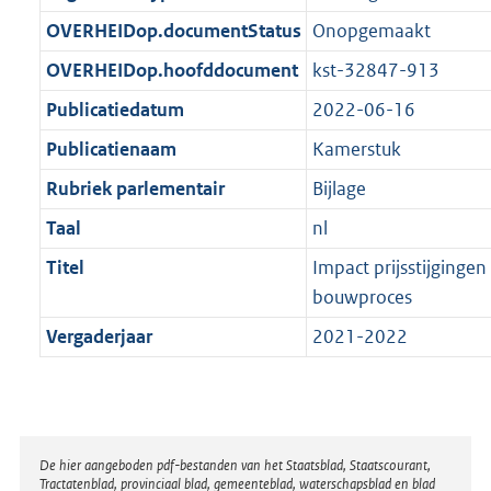
t
b
OVERHEIDop.documentStatus
Onopgemaakt
OVERHEIDop.hoofddocument
kst-32847-913
Publicatiedatum
2022-06-16
Publicatienaam
Kamerstuk
Rubriek parlementair
Bijlage
Taal
nl
Titel
Impact prijsstijginge
bouwproces
Vergaderjaar
2021-2022
Disclaimer
De hier aangeboden pdf-bestanden van het Staatsblad, Staatscourant,
Tractatenblad, provinciaal blad, gemeenteblad, waterschapsblad en blad