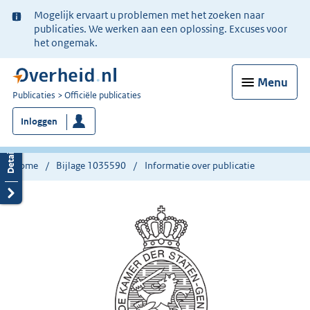
Ter
Mogelijk ervaart u problemen met het zoeken naar
informatie:
publicaties. We werken aan een oplossing. Excuses voor
het ongemak.
Menu
U
Publicaties
Officiële publicaties
bent
Inloggen
nu
hier:
Home
Bijlage 1035590
Informatie over publicatie