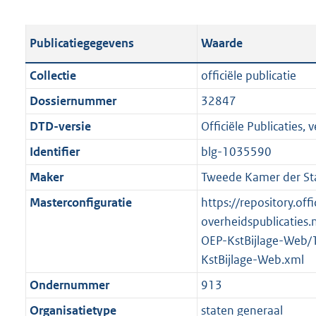
s
e
b
o
t
s
l
o
Publicatiegegevens
Waarde
a
t
i
t
n
a
c
t
Collectie
officiële publicatie
d
n
a
e
Dossiernummer
32847
s
d
t
:
g
s
DTD-versie
Officiële Publicaties, v
i
3
r
g
e
3
Identifier
blg-1035590
o
r
i
4
Maker
Tweede Kamer der St
o
o
n
K
t
o
Masterconfiguratie
https://repository.offi
f
b
t
t
overheidspublicaties.
o
e
t
OEP-KstBijlage-Web/
r
:
e
KstBijlage-Web.xml
m
1
:
a
Ondernummer
913
K
2
a
Organisatietype
staten generaal
b
K