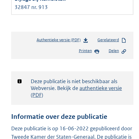
32847 nr. 913
Authentieke versie (PDF)
b
Gerelateerd
e
Printen
Delen
s
t
a
n
d
Notificatie:
Deze publicatie is niet beschikbaar als
s
Webversie. Bekijk de
authentieke versie
g
(PDF)
r
o
o
Informatie over deze publicatie
t
t
Deze publicatie is op 16-06-2022 gepubliceerd door
e
Tweede Kamer der Staten-Generaal. De publicatie is
: