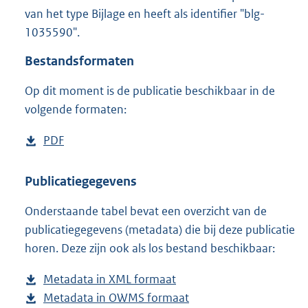
3
van het type Bijlage en heeft als identifier "blg-
3
1035590".
4
K
Bestandsformaten
b
Op dit moment is de publicatie beschikbaar in de
volgende formaten:
D
PDF
b
o
e
w
s
Publicatiegegevens
n
t
Onderstaande tabel bevat een overzicht van de
l
a
publicatiegegevens (metadata) die bij deze publicatie
o
n
horen. Deze zijn ook als los bestand beschikbaar:
a
d
d
s
Metadata in XML formaat
b
p
g
Metadata in OWMS formaat
e
b
u
r