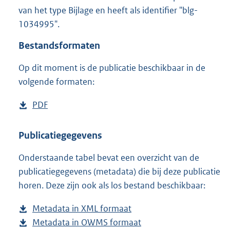
1
van het type Bijlage en heeft als identifier "blg-
,
1034995".
5
M
Bestandsformaten
b
Op dit moment is de publicatie beschikbaar in de
volgende formaten:
D
PDF
b
o
e
w
s
Publicatiegegevens
n
t
Onderstaande tabel bevat een overzicht van de
l
a
publicatiegegevens (metadata) die bij deze publicatie
o
n
horen. Deze zijn ook als los bestand beschikbaar:
a
d
d
s
Metadata in XML formaat
b
p
g
Metadata in OWMS formaat
e
b
u
r