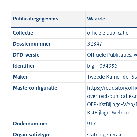
s
e
b
o
t
s
l
o
Publicatiegegevens
Waarde
a
t
i
t
n
a
c
t
Collectie
officiële publicatie
d
n
a
e
Dossiernummer
32847
s
d
t
:
g
s
DTD-versie
Officiële Publicaties, v
i
1
r
g
e
,
Identifier
blg-1034995
o
r
i
5
Maker
Tweede Kamer der St
o
o
n
M
t
o
Masterconfiguratie
https://repository.offi
f
b
t
t
overheidspublicaties.
o
e
t
OEP-KstBijlage-Web/
r
:
e
KstBijlage-Web.xml
m
2
:
a
Ondernummer
917
K
2
a
Organisatietype
staten generaal
b
K