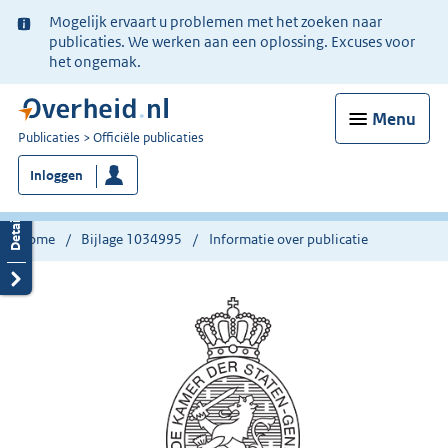
Ter
Mogelijk ervaart u problemen met het zoeken naar
informatie:
publicaties. We werken aan een oplossing. Excuses voor
het ongemak.
Menu
U
Publicaties
Officiële publicaties
bent
Inloggen
nu
hier:
Home
Bijlage 1034995
Informatie over publicatie