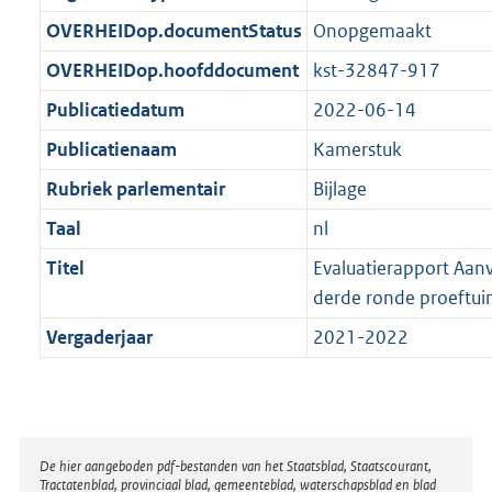
t
b
OVERHEIDop.documentStatus
Onopgemaakt
OVERHEIDop.hoofddocument
kst-32847-917
Publicatiedatum
2022-06-14
Publicatienaam
Kamerstuk
Rubriek parlementair
Bijlage
Taal
nl
Titel
Evaluatierapport Aanv
derde ronde proeftui
Vergaderjaar
2021-2022
Disclaimer
De hier aangeboden pdf-bestanden van het Staatsblad, Staatscourant,
Tractatenblad, provinciaal blad, gemeenteblad, waterschapsblad en blad