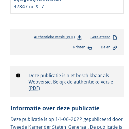
32847 nr. 917
Authentieke versie (PDF)
b
Gerelateerd
e
Printen
Delen
s
t
a
n
d
Notificatie:
Deze publicatie is niet beschikbaar als
s
Webversie. Bekijk de
authentieke versie
g
(PDF)
r
o
o
Informatie over deze publicatie
t
t
Deze publicatie is op 14-06-2022 gepubliceerd door
e
Tweede Kamer der Staten-Generaal. De publicatie is
: