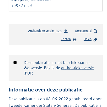
35982 nr. 3
Authentieke versie (PDF)
b
Gerelateerd
e
Printen
Delen
s
t
a
n
d
Notificatie:
Deze publicatie is niet beschikbaar als
s
Webversie. Bekijk de
authentieke versie
g
(PDF)
r
o
o
Informatie over deze publicatie
t
t
Deze publicatie is op 08-06-2022 gepubliceerd door
e
Tweede Kamer der Staten-Generaal. De publicatie is
: