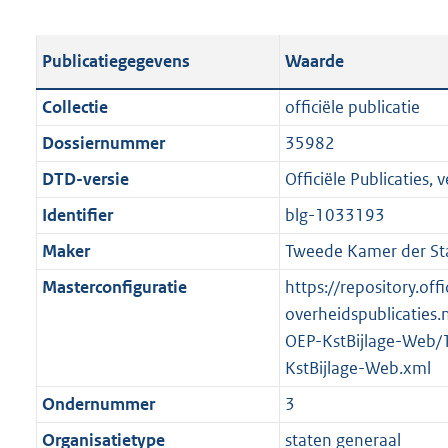
s
e
b
o
t
s
l
o
Publicatiegegevens
Waarde
a
t
i
t
n
a
c
t
Collectie
officiële publicatie
d
n
a
e
Dossiernummer
35982
s
d
t
:
g
s
DTD-versie
Officiële Publicaties, v
i
7
r
g
e
8
Identifier
blg-1033193
o
r
i
9
Maker
Tweede Kamer der St
o
o
n
K
t
o
Masterconfiguratie
https://repository.offi
f
b
t
t
overheidspublicaties.
o
e
t
OEP-KstBijlage-Web/
r
:
e
KstBijlage-Web.xml
m
1
:
a
Ondernummer
3
K
1
a
Organisatietype
staten generaal
b
K