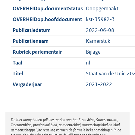
t
b
OVERHEIDop.documentStatus
Onopgemaakt
OVERHEIDop.hoofddocument
kst-35982-3
Publicatiedatum
2022-06-08
Publicatienaam
Kamerstuk
Rubriek parlementair
Bijlage
Taal
nl
Titel
Staat van de Unie 20
Vergaderjaar
2021-2022
Disclaimer
De hier aangeboden pdf-bestanden van het Staatsblad, Staatscourant,
Tractatenblad, provinciaal blad, gemeenteblad, waterschapsblad en blad
gemeenschappelijke regeling vormen de formele bekendmakingen in de