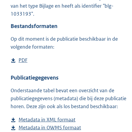
7
van het type Bijlage en heeft als identifier "blg-
8
1033193".
9
K
Bestandsformaten
b
Op dit moment is de publicatie beschikbaar in de
volgende formaten:
D
PDF
b
o
e
w
s
Publicatiegegevens
n
t
Onderstaande tabel bevat een overzicht van de
l
a
publicatiegegevens (metadata) die bij deze publicatie
o
n
horen. Deze zijn ook als los bestand beschikbaar:
a
d
d
s
Metadata in XML formaat
b
p
g
Metadata in OWMS formaat
e
b
u
r