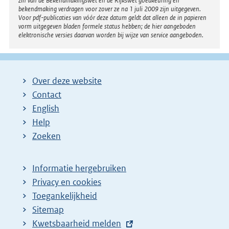
zin van de Bekendmakingswet en de Rijkswet goedkeuring en
bekendmaking verdragen voor zover ze na 1 juli 2009 zijn uitgegeven.
Voor pdf-publicaties van vóór deze datum geldt dat alleen de in papieren
vorm uitgegeven bladen formele status hebben; de hier aangeboden
elektronische versies daarvan worden bij wijze van service aangeboden.
Over deze website
Contact
English
Help
Zoeken
Informatie hergebruiken
Privacy en cookies
Toegankelijkheid
Sitemap
E
Kwetsbaarheid melden