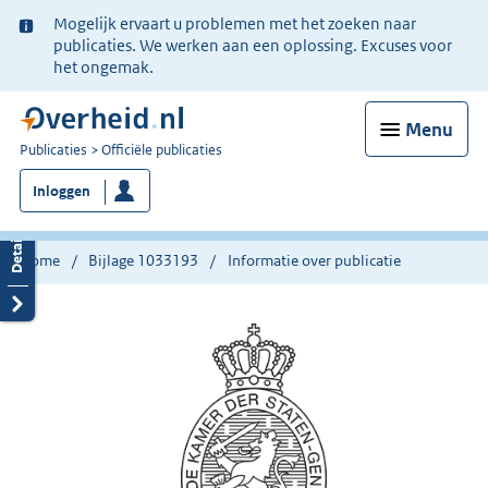
Ter
Mogelijk ervaart u problemen met het zoeken naar
informatie:
publicaties. We werken aan een oplossing. Excuses voor
het ongemak.
Menu
U
Publicaties
Officiële publicaties
bent
Inloggen
nu
hier:
Home
Bijlage 1033193
Informatie over publicatie