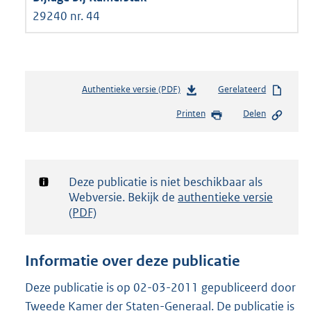
29240 nr. 44
Authentieke versie (PDF)
b
Gerelateerd
e
Printen
Delen
s
t
a
n
d
Notificatie:
Deze publicatie is niet beschikbaar als
s
Webversie. Bekijk de
authentieke versie
g
(PDF)
r
o
o
Informatie over deze publicatie
t
t
Deze publicatie is op 02-03-2011 gepubliceerd door
e
Tweede Kamer der Staten-Generaal. De publicatie is
: