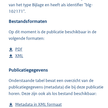
2
van het type Bijlage en heeft als identifier "blg-
8
102171".
9
K
Bestandsformaten
b
Op dit moment is de publicatie beschikbaar in de
volgende formaten:
D
PDF
b
o
D
XML
e
b
w
o
s
e
n
w
t
s
Publicatiegegevens
l
n
a
t
Onderstaande tabel bevat een overzicht van de
o
l
n
a
publicatiegegevens (metadata) die bij deze publicatie
a
o
d
n
horen. Deze zijn ook als los bestand beschikbaar:
d
a
s
d
p
d
g
s
Metadata in XML formaat
b
u
p
r
g