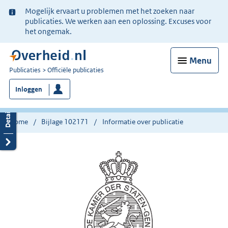
Ter
Mogelijk ervaart u problemen met het zoeken naar
informatie:
publicaties. We werken aan een oplossing. Excuses voor
het ongemak.
Menu
U
Publicaties
Officiële publicaties
bent
Inloggen
nu
hier:
Home
Bijlage 102171
Informatie over publicatie