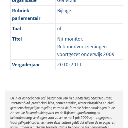
organisatie
Generaal
t
a
b
K
t
Rubriek
Bijlage
b
parlementair
Taal
nl
Titel
Nji-monitor.
Reboundvoorzieningen
voortgezet onderwijs 2009
Vergaderjaar
2010-2011
Disclaimer
De hier aangeboden pdf-bestanden van het Staatsblad, Staatscourant,
Tractatenblad, provinciaal blad, gemeenteblad, waterschapsblad en blad
gemeenschappelijke regeling vormen de formele bekendmakingen in de
zin van de Bekendmakingswet en de Rijkswet goedkeuring en
bekendmaking verdragen voor zover ze na 1 juli 2009 zijn uitgegeven.
Voor pdf-publicaties van vóór deze datum geldt dat alleen de in papieren
vorm uitgegeven bladen formele status hebben; de hier aangeboden