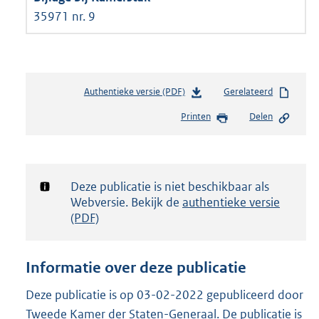
35971 nr. 9
Authentieke versie (PDF)
b
Gerelateerd
e
Printen
Delen
s
t
a
n
d
Notificatie:
Deze publicatie is niet beschikbaar als
s
Webversie. Bekijk de
authentieke versie
g
(PDF)
r
o
o
Informatie over deze publicatie
t
t
Deze publicatie is op 03-02-2022 gepubliceerd door
e
Tweede Kamer der Staten-Generaal. De publicatie is
: