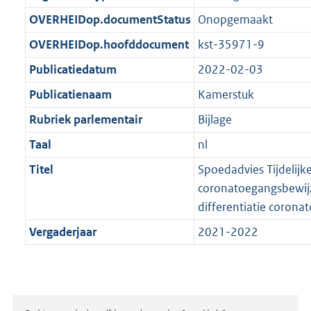
t
b
OVERHEIDop.documentStatus
Onopgemaakt
OVERHEIDop.hoofddocument
kst-35971-9
Publicatiedatum
2022-02-03
Publicatienaam
Kamerstuk
Rubriek parlementair
Bijlage
Taal
nl
Titel
Spoedadvies Tijdelijke
coronatoegangsbewijz
differentiatie coron
Vergaderjaar
2021-2022