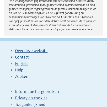
Disclaimer
De hier aangeboden pdf-bestanden van het Staatsblad, Staatscourant,
Tractatenblad, provinciaal blad, gemeenteblad, waterschapsblad en blad
gemeenschappelijke regeling vormen de formele bekendmakingen in de
zin van de Bekendmakingswet en de Rijkswet goedkeuring en
bekendmaking verdragen voor zover ze na 1 juli 2009 zijn uitgegeven.
Voor pdf-publicaties van vóór deze datum geldt dat alleen de in papieren
vorm uitgegeven bladen formele status hebben; de hier aangeboden
elektronische versies daarvan worden bij wijze van service aangeboden.
Over deze website
Contact
English
Help
Zoeken
Informatie hergebruiken
Privacy en cookies
Toegankelijkheid