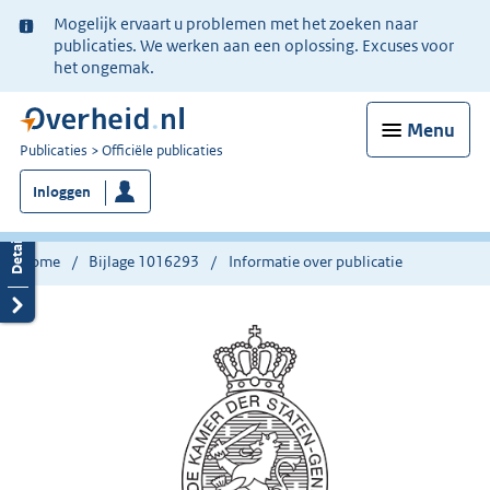
Ter
Mogelijk ervaart u problemen met het zoeken naar
informatie:
publicaties. We werken aan een oplossing. Excuses voor
het ongemak.
Menu
U
Publicaties
Officiële publicaties
bent
Inloggen
nu
hier:
Home
Bijlage 1016293
Informatie over publicatie