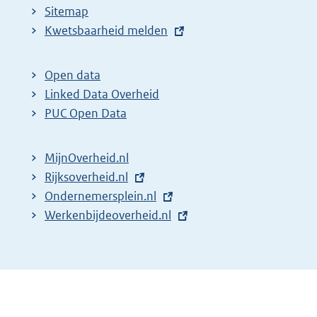
Sitemap
E
Kwetsbaarheid melden
x
t
Open data
e
Linked Data Overheid
r
PUC Open Data
n
e
MijnOverheid.nl
l
E
Rijksoverheid.nl
i
x
E
Ondernemersplein.nl
n
t
x
E
Werkenbijdeoverheid.nl
k
e
t
x
:
r
e
t
n
r
e
e
n
r
l
e
n