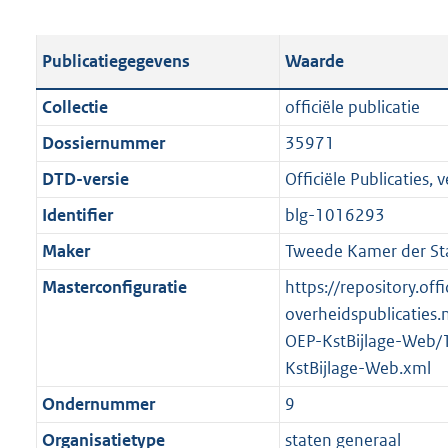
s
e
b
o
t
s
l
o
Publicatiegegevens
Waarde
a
t
i
t
n
a
c
t
Collectie
officiële publicatie
d
n
a
e
Dossiernummer
35971
s
d
t
:
g
s
DTD-versie
Officiële Publicaties, v
i
3
r
g
e
,
Identifier
blg-1016293
o
r
i
3
Maker
Tweede Kamer der St
o
o
n
M
t
o
Masterconfiguratie
https://repository.offi
f
b
t
t
overheidspublicaties.
o
e
t
OEP-KstBijlage-Web/
r
:
e
KstBijlage-Web.xml
m
2
:
a
Ondernummer
9
K
2
a
Organisatietype
staten generaal
b
K