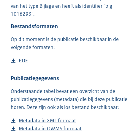
3
van het type Bijlage en heeft als identifier "blg-
,
1016293".
3
M
Bestandsformaten
b
Op dit moment is de publicatie beschikbaar in de
volgende formaten:
D
PDF
b
o
e
w
s
Publicatiegegevens
n
t
Onderstaande tabel bevat een overzicht van de
l
a
publicatiegegevens (metadata) die bij deze publicatie
o
n
horen. Deze zijn ook als los bestand beschikbaar:
a
d
d
s
Metadata in XML formaat
b
p
g
Metadata in OWMS formaat
e
b
u
r