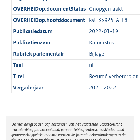
t
b
OVERHEIDop.documentStatus
Onopgemaakt
OVERHEIDop.hoofddocument
kst-35925-A-18
Publicatiedatum
2022-01-19
Publicatienaam
Kamerstuk
Rubriek parlementair
Bijlage
Taal
nl
Titel
Resumé verbeterplan 
Vergaderjaar
2021-2022
Disclaimer
De hier aangeboden pdf-bestanden van het Staatsblad, Staatscourant,
Tractatenblad, provinciaal blad, gemeenteblad, waterschapsblad en blad
gemeenschappelijke regeling vormen de formele bekendmakingen in de