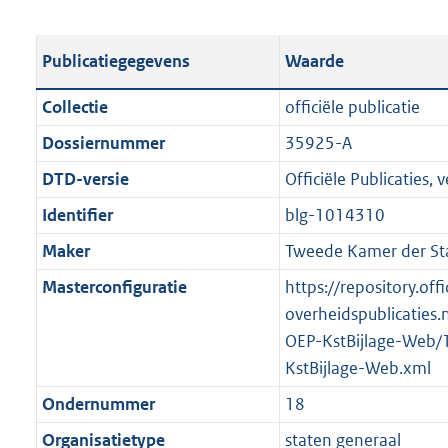
s
e
b
o
t
s
l
o
Publicatiegegevens
Waarde
a
t
i
t
n
a
c
t
Collectie
officiële publicatie
d
n
a
e
Dossiernummer
35925-A
s
d
t
:
g
s
DTD-versie
Officiële Publicaties, v
i
2
r
g
e
1
Identifier
blg-1014310
o
r
i
5
Maker
Tweede Kamer der St
o
o
n
K
t
o
Masterconfiguratie
https://repository.offi
f
b
t
t
overheidspublicaties.
o
e
t
OEP-KstBijlage-Web/
r
:
e
KstBijlage-Web.xml
m
1
:
a
Ondernummer
18
K
2
a
Organisatietype
staten generaal
b
K