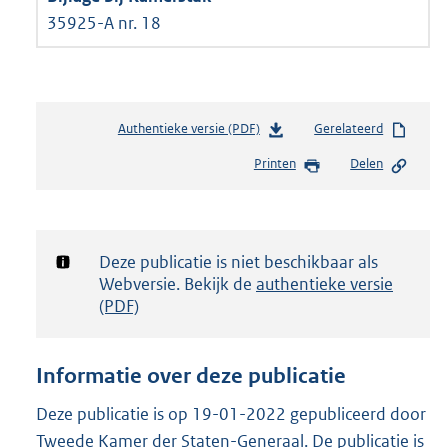
35925-A nr. 18
Authentieke versie (PDF)
b
Gerelateerd
e
Printen
Delen
s
t
a
n
d
Notificatie:
Deze publicatie is niet beschikbaar als
s
Webversie. Bekijk de
authentieke versie
g
(PDF)
r
o
o
Informatie over deze publicatie
t
t
Deze publicatie is op 19-01-2022 gepubliceerd door
e
Tweede Kamer der Staten-Generaal. De publicatie is
: