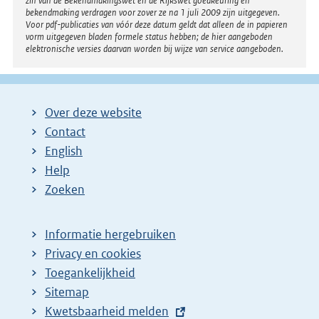
zin van de Bekendmakingswet en de Rijkswet goedkeuring en
bekendmaking verdragen voor zover ze na 1 juli 2009 zijn uitgegeven.
Voor pdf-publicaties van vóór deze datum geldt dat alleen de in papieren
vorm uitgegeven bladen formele status hebben; de hier aangeboden
elektronische versies daarvan worden bij wijze van service aangeboden.
Over deze website
Contact
English
Help
Zoeken
Informatie hergebruiken
Privacy en cookies
Toegankelijkheid
Sitemap
E
Kwetsbaarheid melden