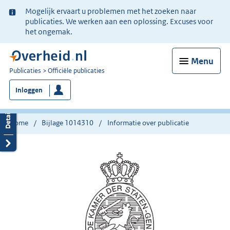
Ter
Mogelijk ervaart u problemen met het zoeken naar
informatie:
publicaties. We werken aan een oplossing. Excuses voor
het ongemak.
Menu
U
Publicaties
Officiële publicaties
bent
Inloggen
nu
hier:
Home
Bijlage 1014310
Informatie over publicatie