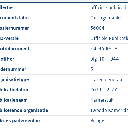
n
a
i
t
lectie
officiële publicati
d
n
c
t
cumentstatus
Onopgemaakt
s
d
a
e
g
s
t
:
ssiernummer
36004
r
g
i
2
D-versie
Officiële Publicati
o
r
e
0
ofddocument
kst-36004-3
o
o
i
8
t
o
n
K
ntifier
blg-1011044
t
t
f
b
dernummer
3
e
t
o
ganisatietype
staten generaal
:
e
r
1
:
m
blicatiedatum
2021-12-27
K
1
a
blicatienaam
Kamerstuk
b
K
a
blicerende organisatie
Tweede Kamer de
b
t
briek parlementair
Bijlage