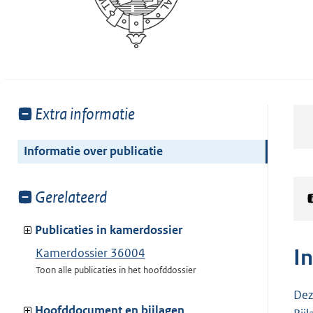
Toon
Extra informatie
meer
van:
Informatie over publicatie
Toon
Gerelateerd
meer
van:
Publicaties in kamerdossier
I
Kamerdossier 36004
Toon alle publicaties in het hoofddossier
Dez
Hoofddocument en bijlagen