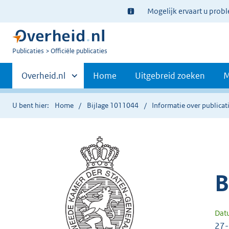
Ter
Mogelijk ervaart u prob
informatie:
U
Publicaties
Officiële publicaties
bent
Primaire
nu
Andere
Overheid.nl
Home
Uitgebreid zoeken
M
hier:
sites
navigatie
binnen
U bent hier:
Home
Bijlage 1011044
Informatie over publicat
B
Dat
27-