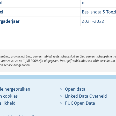
al
nl
el
Beslisnota 5 Toez
rgaderjaar
2021-2022
atenblad, provinciaal blad, gemeenteblad, waterschapsblad en blad gemeenschappelijke 
 zover ze na 1 juli 2009 zijn uitgegeven. Voor pdf-publicaties van vóór deze datum g
van service aangeboden.
ie hergebruiken
Open data
en cookies
Linked Data Overheid
lijkheid
PUC Open Data