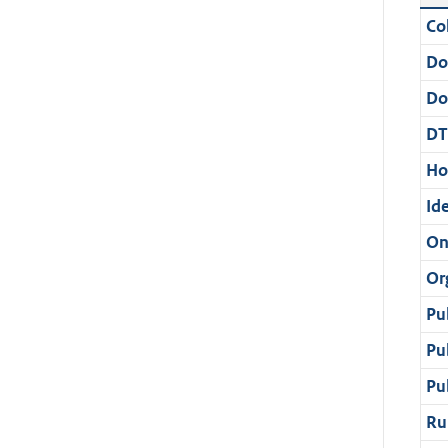
Col
Do
Do
DT
Ho
Ide
On
Or
Pu
Pu
Pu
Ru