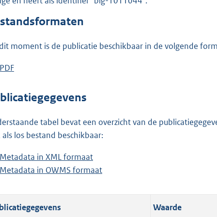
lage en heeft als identifier "blg-1011044".
o
o
standsformaten
t
t
dit moment is de publicatie beschikbaar in de volgende for
e
:
D
PDF
b
2
o
e
0
w
s
blicatiegegevens
8
n
t
K
l
a
erstaande tabel bevat een overzicht van de publicatiegegeven
b
o
n
 als los bestand beschikbaar:
a
d
Metadata in XML formaat
b
d
s
Metadata in OWMS formaat
e
b
p
g
s
e
u
r
t
s
b
o
blicatiegegevens
Waarde
a
t
l
o