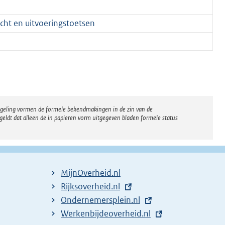
icht en uitvoeringstoetsen
regeling vormen de formele bekendmakingen in de zin van de
eldt dat alleen de in papieren vorm uitgegeven bladen formele status
MijnOverheid.nl
E
Rijksoverheid.nl
x
E
Ondernemersplein.nl
t
x
E
Werkenbijdeoverheid.nl