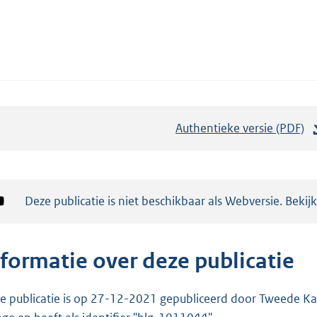
Authentieke versie (PDF)
b
e
s
t
Notificatie:
Deze publicatie is niet beschikbaar als Webversie. Bekij
a
n
d
nformatie over deze publicatie
s
g
e publicatie is op 27-12-2021 gepubliceerd door Tweede Kam
r