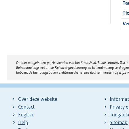
Ta
Tit
Ve
De hier aangeboden pdf-bestanden van het Staatsblad, Staatscourant, Tract
Disclaimer
Bekendmakingswet en de Rijkswet goedkeuring en bekendmaking verdragen voor
hebben; de hier aangeboden elektronische versies daarvan worden bij wijze 
Over deze website
Informat
Contact
Privacy 
English
Toeganke
Help
Sitemap