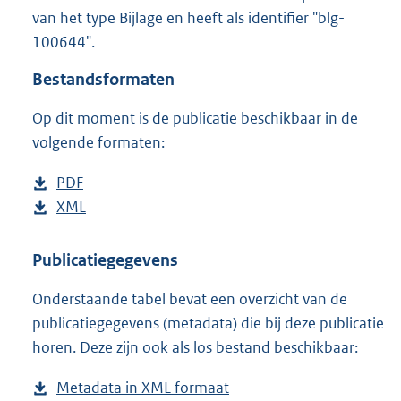
9
van het type Bijlage en heeft als identifier "blg-
5
100644".
K
b
Bestandsformaten
Op dit moment is de publicatie beschikbaar in de
volgende formaten:
D
PDF
b
o
D
XML
e
b
w
o
s
e
n
w
t
s
Publicatiegegevens
l
n
a
t
Onderstaande tabel bevat een overzicht van de
o
l
n
a
publicatiegegevens (metadata) die bij deze publicatie
a
o
d
n
horen. Deze zijn ook als los bestand beschikbaar:
d
a
s
d
p
d
g
s
Metadata in XML formaat
b
u
p
r
g