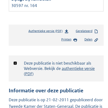
30597 nr. 164
Authentieke versie (PDF)
b
Gerelateerd
e
Printen
Delen
s
t
a
n
d
Notificatie:
Deze publicatie is niet beschikbaar als
s
Webversie. Bekijk de
authentieke versie
g
(PDF)
r
o
o
Informatie over deze publicatie
t
t
Deze publicatie is op 21-02-2011 gepubliceerd door
e
Tweede Kamer der Staten-Generaal. De publicatie is
: