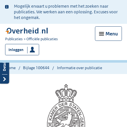
Ter
Mogelijk ervaart u problemen met het zoeken naar
informatie:
publicaties. We werken aan een oplossing. Excuses voor
het ongemak.
Menu
U
Publicaties
Officiële publicaties
bent
Inloggen
nu
hier:
Home
Bijlage 100644
Informatie over publicatie