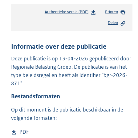
Authentieke versie (PDF)
b
Printen
e
Delen
s
t
a
n
Informatie over deze publicatie
d
s
Deze publicatie is op 13-04-2026 gepubliceerd door
g
Regionale Belasting Groep. De publicatie is van het
r
type beleidsregel en heeft als identifier "bgr-2026-
o
871".
o
t
Bestandsformaten
t
e
Op dit moment is de publicatie beschikbaar in de
:
5
volgende formaten:
5
9
D
PDF
b
K