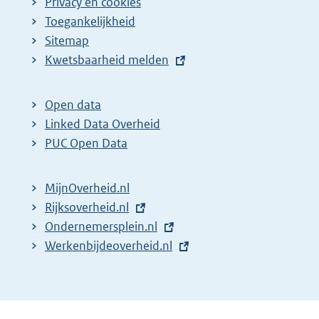
Privacy en cookies
Toegankelijkheid
Sitemap
E
Kwetsbaarheid melden
x
t
Open data
e
Linked Data Overheid
r
PUC Open Data
n
e
MijnOverheid.nl
l
E
Rijksoverheid.nl
i
x
E
Ondernemersplein.nl
n
t
x
E
Werkenbijdeoverheid.nl
k
e
t
x
:
r
e
t
n
r
e