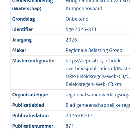
Gebiedsmarkering
Hoogheemraadschap van Schi
(Waterschap)
Krimpenerwaard
Grondslag
Onbekend
Identifier
bgr-2026-871
Jaargang
2026
Maker
Regionale Belasting Groep
Masterconfiguratie
https://repository.officiele-
overheidspublicaties.nl/Mast
DRP-Beleidsregels-Web-CB/5
Beleidsregels-Web-CB.xml
Organisatietype
regionaal samenwerkingsorg
Publicatieblad
Blad gemeenschappelijke rege
Publicatiedatum
2026-04-13
Publicatienummer
871