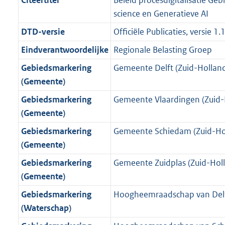
Citeertitel
Beleid procesdigitalisatie Geb
s
d
i
e
i
t
9
5
1
:
science en Generatieve AI
g
s
n
i
e
i
K
2
9
4
r
g
DTD-versie
Officiële Publicaties, versie 1.
f
n
i
e
b
K
K
8
o
r
o
f
n
i
b
b
K
Eindverantwoordelijke
Regionale Belasting Groep
o
o
r
o
f
n
b
Gebiedsmarkering
Gemeente Delft (Zuid-Hollan
t
o
m
r
o
f
(Gemeente)
t
t
a
m
r
o
e
t
Gebiedsmarkering
Gemeente Vlaardingen (Zuid-
a
a
m
r
:
e
(Gemeente)
t
a
a
m
4
:
t
a
a
Gebiedsmarkering
Gemeente Schiedam (Zuid-Ho
K
3
t
a
(Gemeente)
b
K
t
Gebiedsmarkering
Gemeente Zuidplas (Zuid-Hol
b
(Gemeente)
Gebiedsmarkering
Hoogheemraadschap van Del
(Waterschap)