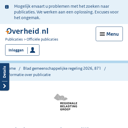
Ter
Mogelijk ervaart u problemen met het zoeken naar
informatie:
publicaties. We werken aan een oplossing. Excuses voor
het ongemak.
Menu
U
Publicaties
Officiële publicaties
bent
Inloggen
nu
hier:
Home
Blad gemeenschappelijke regeling 2026, 871
Informatie over publicatie