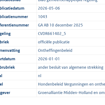
blicatiedatum
2026-05-06
blicatienummer
1043
ferentienummer
GA AB 10 december 2025
geling
CVDR661402_5
briek
officiële publicatie
menvatting
Ontheffingenbeleid
artdatum
2026-01-01
brubriek
ander besluit van algemene strekking
al
nl
el
Hondenbeleid Vergunningen en onthe
tgever
Groenalliantie Midden-Holland en om