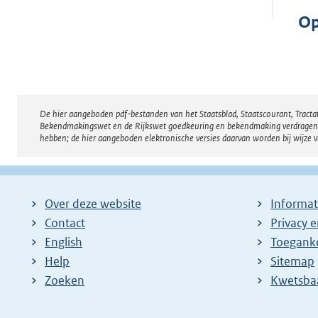
Op
De hier aangeboden pdf-bestanden van het Staatsblad, Staatscourant, Tract
Disclaimer
Bekendmakingswet en de Rijkswet goedkeuring en bekendmaking verdragen voor
hebben; de hier aangeboden elektronische versies daarvan worden bij wijze 
Over deze website
Informat
Contact
Privacy 
English
Toeganke
Help
Sitemap
Zoeken
E
Kwetsba
x