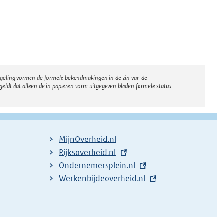
regeling vormen de formele bekendmakingen in de zin van de
eldt dat alleen de in papieren vorm uitgegeven bladen formele status
MijnOverheid.nl
E
Rijksoverheid.nl
x
E
Ondernemersplein.nl
t
x
E
Werkenbijdeoverheid.nl
e
t
x
r
e
t