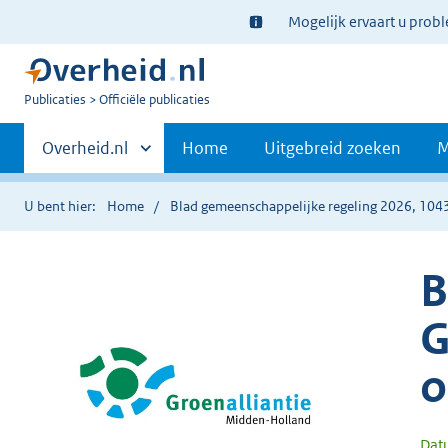
Ter
Mogelijk ervaart u prob
informatie:
U
Publicaties
Officiële publicaties
bent
Primaire
nu
Andere
Overheid.nl
Home
Uitgebreid zoeken
M
hier:
sites
navigatie
binnen
U bent hier:
Home
Blad gemeenschappelijke regeling 2026, 104
B
G
o
Dat