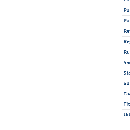
Pu
Pu
Re
Re
Ru
Sa
St
Su
Ta
Tit
Ui