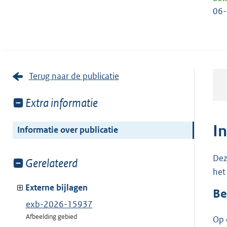
06-
Terug naar de publicatie
Toon
Extra informatie
meer
van:
I
Informatie over publicatie
Dez
Toon
Gerelateerd
het
meer
van:
Externe bijlagen
Be
exb-2026-15937
Afbeelding gebied
Op 