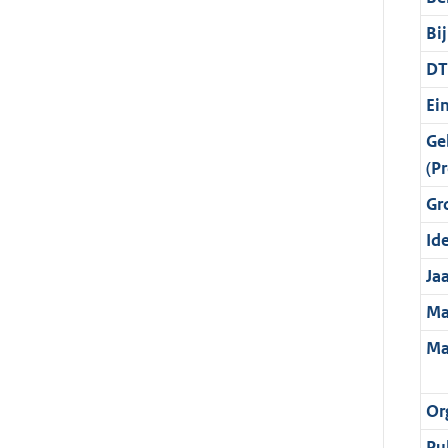
Bi
DT
Ei
Ge
(Pr
Gr
Ide
Ja
Ma
Ma
Or
Pu