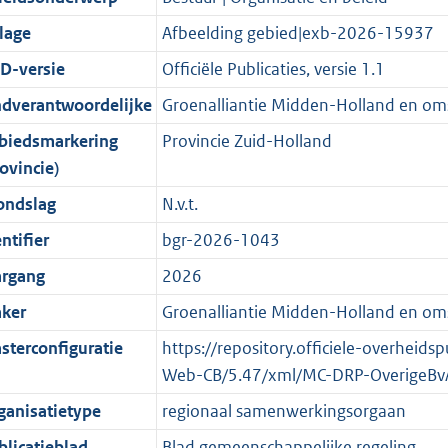
d
n
i
t
a
c
4
:
e
t
jlage
Afbeelding gebied|exb-2026-15937
s
d
e
i
t
a
3
1
:
e
g
s
i
e
i
t
9
9
1
:
D-versie
Officiële Publicaties, versie 1.1
r
g
n
i
e
i
K
7
4
3
ndverantwoordelijke
Groenalliantie Midden-Holland en om
o
r
f
n
i
e
b
K
K
6
biedsmarkering
Provincie Zuid-Holland
o
o
o
f
n
i
b
b
K
ovincie)
t
o
r
o
f
n
b
t
t
m
r
o
f
ondslag
N.v.t.
e
t
a
m
r
o
ntifier
bgr-2026-1043
:
e
a
a
m
r
argang
2026
2
:
t
a
a
m
K
2
t
a
a
ker
Groenalliantie Midden-Holland en om
b
K
t
a
sterconfiguratie
https://repository.officiele-overheid
b
t
Web-CB/5.47/xml/MC-DRP-OverigeBv
ganisatietype
regionaal samenwerkingsorgaan
blicatieblad
Blad gemeenschappelijke regeling