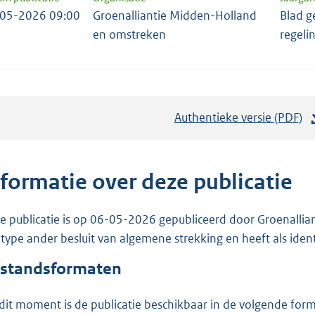
05-2026 09:00
Groenalliantie Midden-Holland
Blad g
en omstreken
regeli
Authentieke versie (PDF)
b
e
s
t
nformatie over deze publicatie
a
n
e publicatie is op 06-05-2026 gepubliceerd door Groenallia
d
 type ander besluit van algemene strekking en heeft als iden
s
standsformaten
g
r
dit moment is de publicatie beschikbaar in de volgende for
o