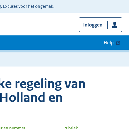
g. Excuses voor het ongemak.
Inloggen
Help
e regeling van
-Holland en
ng en nummer
Rubriek