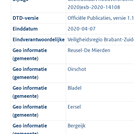
g
s
n
i
e
i
K
K
K
3
2020|exb-2020-14108
r
g
f
n
i
e
b
b
b
2
o
r
DTD-versie
Officiële Publicaties, versie 1.
o
f
n
i
K
o
o
r
o
f
n
b
Einddatum
2020-04-07
t
o
m
r
o
f
Eindverantwoordelijke
Veiligheidsregio Brabant-Zuid
t
t
a
m
r
o
e
t
Geo informatie
Reusel-De Mierden
a
a
m
r
:
e
(gemeente)
t
a
a
m
4
:
t
a
a
Geo informatie
Oirschot
K
4
t
a
(gemeente)
b
K
t
Geo informatie
Bladel
b
(gemeente)
Geo informatie
Eersel
(gemeente)
Geo informatie
Bergeijk
(gemeente)