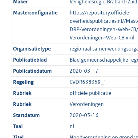
Maker
Veiligheidsregio Brabant-Zuid
Masterconfiguratie
https://repository.officiele-
overheidspublicaties.nl//Mast
DRP-Verordeningen-Web-CB/
Verordeningen-Web-CB.xml
Organisatietype
regionaal samenwerkingsorg
Publicatieblad
Blad gemeenschappelijke rege
Publicatiedatum
2020-03-17
Regeling
CVDR638359_1
Rubriek
officiële publicatie
Rubriek
Verordeningen
Startdatum
2020-03-16
Taal
nl
Titel
Noodverordening op grond va