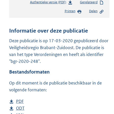
Authentieke versie (PDF)
b
Gerelateerd
e
Printen
Delen
s
t
a
n
Informatie over deze publicatie
d
s
Deze publicatie is op 17-03-2020 gepubliceerd door
g
Veiligheidsregio Brabant-Zuidoost. De publicatie is
r
van het type Verordeningen en heeft als identifier
o
"bgr-2020-248".
o
t
Bestandsformaten
t
e
Op dit moment is de publicatie beschikbaar in de
:
2
volgende formaten:
5
2
D
PDF
b
K
o
D
ODT
e
b
b