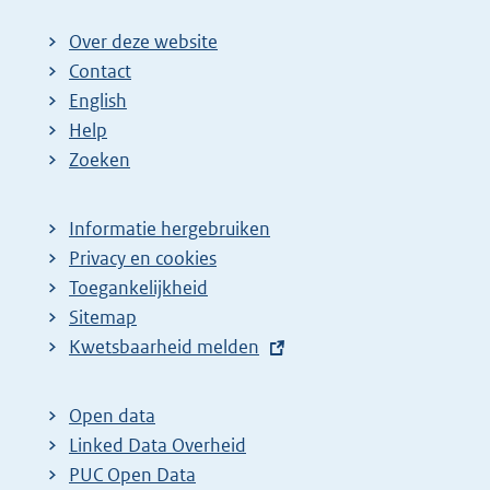
Over deze website
Contact
English
Help
Zoeken
Informatie hergebruiken
Privacy en cookies
Toegankelijkheid
Sitemap
E
Kwetsbaarheid melden
x
t
Open data
e
Linked Data Overheid
r
PUC Open Data