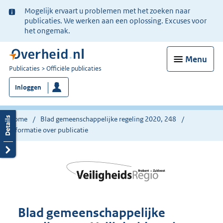
Ter
Mogelijk ervaart u problemen met het zoeken naar
informatie:
publicaties. We werken aan een oplossing. Excuses voor
het ongemak.
Menu
U
Publicaties
Officiële publicaties
bent
Inloggen
nu
hier:
Home
Blad gemeenschappelijke regeling 2020, 248
Informatie over publicatie
Blad gemeenschappelijke