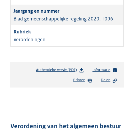
Blad gemeenschappelijke regeling 2020, 1096
Verordeningen
Authentieke versie (PDF)
b
Informatie
e
Printen
Delen
s
t
a
n
d
s
g
r
Verordening van het algemeen bestuur