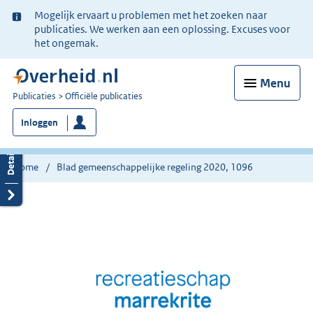
Ter
Mogelijk ervaart u problemen met het zoeken naar
informatie:
publicaties. We werken aan een oplossing. Excuses voor
het ongemak.
Menu
U
Publicaties
Officiële publicaties
bent
Inloggen
nu
hier:
Home
Blad gemeenschappelijke regeling 2020, 1096