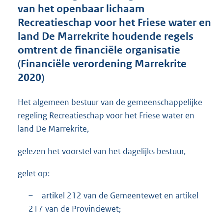
o
van het openbaar lichaam
o
Recreatieschap voor het Friese water en
t
t
land De Marrekrite houdende regels
e
omtrent de financiële organisatie
:
(Financiële verordening Marrekrite
3
4
2020)
6
K
Het algemeen bestuur van de gemeenschappelijke
b
regeling Recreatieschap voor het Friese water en
land De Marrekrite,
gelezen het voorstel van het dagelijks bestuur,
gelet op:
–
artikel 212 van de Gemeentewet en artikel
217 van de Provinciewet;